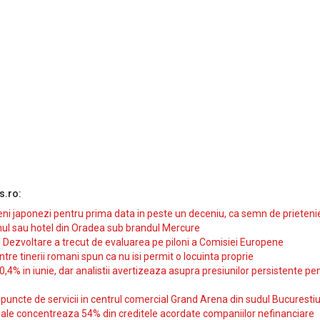
s.ro:
i japonezi pentru prima data in peste un deceniu, ca semn de prieteni
ul sau hotel din Oradea sub brandul Mercure
si Dezvoltare a trecut de evaluarea pe piloni a Comisiei Europene
intre tinerii romani spun ca nu isi permit o locuinta proprie
10,4% in iunie, dar analistii avertizeaza asupra presiunilor persistente pe
uncte de servicii in centrul comercial Grand Arena din sudul Bucurestiu
iale concentreaza 54% din creditele acordate companiilor nefinanciare