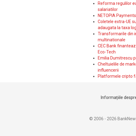
Reforma regulilor e
salariatilor
NETOPIA Payments a 
Coletele extra-UE su
adaugata la taxa log
Transformarile din i
multinationale
CEC Bank finanteaza 
Eco-Tech
Emilia Dumitrescu p
Cheltuielile de marke
influencerii
Platformele cripto f
Informațiile despre
© 2006 - 2026 BankNew