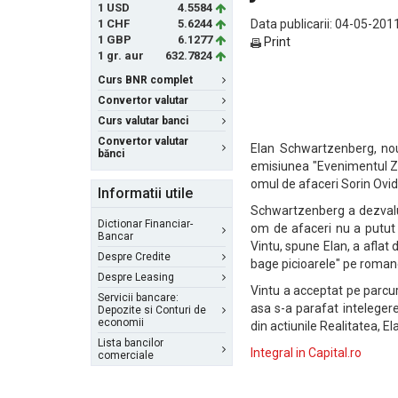
1 USD
4.5584
1 CHF
5.6244
Data publicarii: 04-05-2011
1 GBP
6.1277
Print
1 gr. aur
632.7824
Curs BNR complet
Convertor valutar
Curs valutar banci
Convertor valutar
Elan Schwartzenberg, noul
bănci
emisiunea "Evenimentul Zile
omul de afaceri Sorin Ovid
Informatii utile
Schwartzenberg a dezvalui
Dictionar Financiar-
om de afaceri nu a putut 
Bancar
Vintu, spune Elan, a aflat d
Despre Credite
bage picioarele" pe romanes
Despre Leasing
Vintu a acceptat pe parcurs
Servicii bancare:
asa s-a parafat inteleger
Depozite si Conturi de
economii
din actiunile Realitatea, E
Lista bancilor
Integral in Capital.ro
comerciale