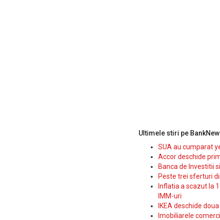
Ultimele stiri pe BankNew
SUA au cumparat yen
Accor deschide prim
Banca de Investitii 
Peste trei sferturi d
Inflatia a scazut la 
IMM-uri
IKEA deschide doua p
Imobiliarele comerc