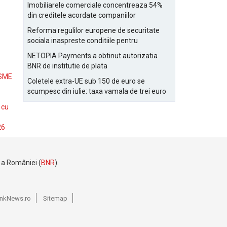
Bucurestiului
Imobiliarele comerciale concentreaza 54%
din creditele acordate companiilor
nefinanciare
Reforma regulilor europene de securitate
sociala inaspreste conditiile pentru
detasarea salariatilor
NETOPIA Payments a obtinut autorizatia
BNR de institutie de plata
 SME
Coletele extra-UE sub 150 de euro se
scumpesc din iulie: taxa vamala de trei euro
pe articol, adaugata la taxa logistica
 cu
26
e a României (
BNR
).
BankNews.ro
Sitemap