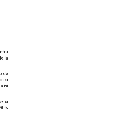
entru
de la
te de
ii cu
a isi
se si
 90%