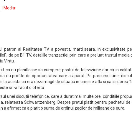
 |
Media
 patron al Realitatea TV, a povestit, marti seara, in exclusivitate p
i", de pe B1 TV, detaliile tranzactiei prin care a preluat trustul media,
iu Vintu.
t ca nu planificase sa cumpere postul de televiziune dar ca in calita
sa nu profite de oportunitatea care a aparut. Pe parcursul unei discut
e la acesta ca era dezamagit de situatia in care se afla si ca isi dorea "s
te si i-a facut o oferta.
ul unei discutii telefonice, care a durat mai multe ore, conditiile propu
ea, relateaza Schwartzenberg. Despre pretul platit pentru pachetul de
lan a afirmat ca a platit o suma de ordinul zecilor de milioane de euro.