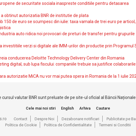
uropene de securitate sociala inaspreste conditiile pentru detasarea
obtinut autorizatia BNR de institutie de plata
b 150 de euro se scumpesc din iulie: taxa vamala de trei euro pe articol,
istica
ndustria auto ridica noi provocari de preturi de transfer pentru grupurile
investitiile verzi si digitale ale IMM-urilor din productie prin Programul
reia conducerea Deloitte Technology Delivery Center din Romania
ting digital, sub lupa fiscului: companiile trebuie sa justifice colaborarile
ara autorizatie MiCA nu vor mai putea opera in Romania de la 1 iulie 20
 cursul valutar BNR sunt preluate de pe site-ul oficial al Băncii Național
Cele mai noi stiri
English
Arhiva
Cautare
s.ro
Contact
Despre Noi
Dezabonare notificari
Publicitate pe 
Politica de Cookie
Politica de Confidentialitate
Termeni si Conditii