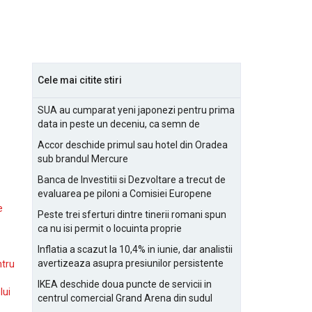
Cele mai citite stiri
SUA au cumparat yeni japonezi pentru prima
data in peste un deceniu, ca semn de
prietenie
Accor deschide primul sau hotel din Oradea
sub brandul Mercure
Banca de Investitii si Dezvoltare a trecut de
evaluarea pe piloni a Comisiei Europene
e
Peste trei sferturi dintre tinerii romani spun
ca nu isi permit o locuinta proprie
Inflatia a scazut la 10,4% in iunie, dar analistii
avertizeaza asupra presiunilor persistente
ntru
pentru IMM-uri
IKEA deschide doua puncte de servicii in
lui
centrul comercial Grand Arena din sudul