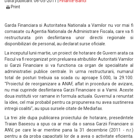
Data publicarii: 06-05-2011 |
Finante-Banci
Print
Garda Financiara si Autoritatea Nationala a Vamilor nu vor mai fi
comasate cu Agentia Nationala de Administrare Fiscala, care va fi
restructurata prin desfiintarea unor directii regionale si
disponibilizari de personal, au declarat surse oficiale.
La inceputul lunii martie, un proiect de hotarare de Guvern arata ca
Fiscul va fi reorganizat prin preluarea atributiilor Autoritatii Vamilor
si Garzii Financiare si va functiona ca organ de specialitate al
administratiei publice centrale. In urma restructurarii, numarul
total de posturi trebuia sa scada cu aproape 5.000, la 29.100.
"Proiectul de reorganizare a ANAF, aflat in procedura de avizare,
nu mai cuprinde desfiintarea Garzii Financiare si a Vamii. Aceste
doua institutii vor ramane in formula actuala. Guvernul a renuntat
la idee, cel mai probabil pentru ca propunerea nu avea sustinerea
intregii coalitii", au spus sursele citate de Mediafax.
La trei zile dupa publicarea proiectului de hotarare, presedintele
Traian Basescu a spus ca ar mai da o sansa Garzii Financiare si
ANV, pe care le-ar mentine pana la 31 decembrie (2011 - n.r.)
pentru a da proba capacitatii lor de a avea o activitate eficienta.