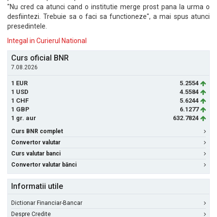
"Nu cred ca atunci cand o institutie merge prost pana la urma o
desfiintezi. Trebuie sa o faci sa functioneze", a mai spus atunci
presedintele.
Integal in Curierul National
Curs oficial BNR
7.08.2026
1 EUR
5.2554
1 USD
4.5584
1 CHF
5.6244
1 GBP
6.1277
1 gr. aur
632.7824
Curs BNR complet
Convertor valutar
Curs valutar banci
Convertor valutar bănci
Informatii utile
Dictionar Financiar-Bancar
Despre Credite