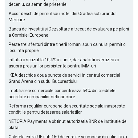
deceniu, ca semn de prietenie
Accor deschide primul sau hotel din Oradea sub brandul
Mercure
Banca de Investitii si Dezvoltare a trecut de evaluarea pe piloni
a Comisiei Europene
Peste trei sferturi dintre tinerii romani spun ca nu isi permit o
locuinta proprie
Inflatia a scazut la 10,4% in iunie, dar analistii avertizeaza
asupra presiunilor persistente pentru IMM-uri
IKEA deschide doua puncte de servicii in centrul comercial
Grand Arena din sudul Bucurestiului
Imobiliarele comerciale concentreaza 54% din creditele
acordate companiilor nefinanciare
Reforma regulilor europene de securitate sociala inaspreste
conditiile pentru detasarea salariatilor
NETOPIA Payments a obtinut autorizatia BNR de institutie de
plata
Coletele extra-UE sub 150 de euro se scumpesc din iulie: taxa