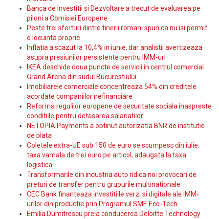
Banca de Investitii si Dezvoltare a trecut de evaluarea pe
piloni a Comisiei Europene
Peste trei sferturi dintre tinerii romani spun ca nu isi permit
o locuinta proprie
Inflatia a scazut la 10,4% in iunie, dar analistii avertizeaza
asupra presiunilor persistente pentru IMM-uri
IKEA deschide doua puncte de servicii in centrul comercial
Grand Arena din sudul Bucurestiului
Imobiliarele comerciale concentreaza 54% din creditele
acordate companiilor nefinanciare
Reforma regulilor europene de securitate sociala inaspreste
conditiile pentru detasarea salariatilor
NETOPIA Payments a obtinut autorizatia BNR de institutie
de plata
Coletele extra-UE sub 150 de euro se scumpesc din iulie:
taxa vamala de trei euro pe articol, adaugata la taxa
logistica
Transformarile din industria auto ridica noi provocari de
preturi de transfer pentru grupurile multinationale
CEC Bank finanteaza investitiile verzi si digitale ale IMM-
urilor din productie prin Programul SME Eco-Tech
Emilia Dumitrescu preia conducerea Deloitte Technology