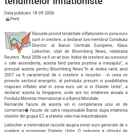
tendintelor inflationiste
Data publicarii: 18-09-2006
Print
Riscurile privind tendintele inflationiste in zona euro
sunt in crestere, a declarat luni membrul Consiliului
Director al Bancii Centrale Europene, Klaus
Liebscher, citat de Bloomberg News, relateaza
Reuters. "Anul 2006 va fi un an bun. Indicii de crestere au cunoscut
o cale ascendenta, acesta fiind partea pozitiva a mesajului", a
precizat acesta pentru Bloomberg News."In al doilea rand, anul
2007 va fi caracterizat de o crestere a riscurilor - in ceea ce
priveste sectorul energetic, al petrolului precum si posibilitatea
majorarii inflatiei atat in zona euro cat si in Statele Unite", a
declarat acesta la Singapore, unde are loc intalnirea anuala a
Fondului Monetar International si a Bancii Mondiale.
Remarcile facute de acesta vin in completarea unui sir de
comentarii� facute de catre responsabilii Bancii dupa intalnirea
statelor din grupul G7, a statelor cele mai industrializate.
Liebscher a minimalizat riscurile asupra zonei euro generate de o
scadere a economiei Statelor Unite. O reducere a ritmului de