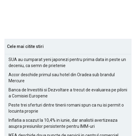
Cele mai citite stiri
SUA au cumparat yeni japonezi pentru prima data in peste un
deceniu, ca semn de prietenie
Accor deschide primul sau hotel din Oradea sub brandul
Mercure
Banca de Investitii si Dezvoltare a trecut de evaluarea pe piloni
a Comisiei Europene
Peste trei sferturi dintre tinerii romani spun ca nu isi permit o
locuinta proprie
Inflatia a scazut la 10,4% in iunie, dar analistii avertizeaza
asupra presiunilor persistente pentru IMM-uri
IKEA deschide doua puncte de servicii in centrul comercial