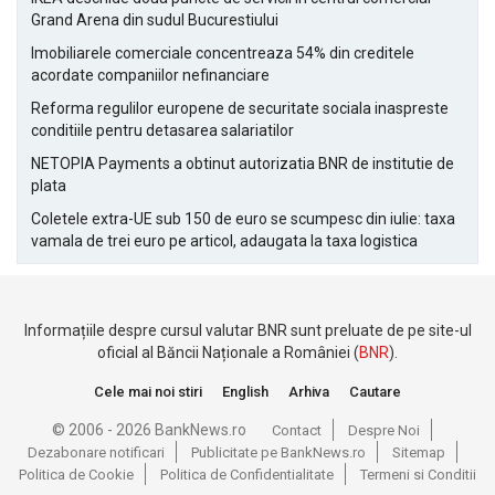
Grand Arena din sudul Bucurestiului
Imobiliarele comerciale concentreaza 54% din creditele
acordate companiilor nefinanciare
Reforma regulilor europene de securitate sociala inaspreste
conditiile pentru detasarea salariatilor
NETOPIA Payments a obtinut autorizatia BNR de institutie de
plata
Coletele extra-UE sub 150 de euro se scumpesc din iulie: taxa
vamala de trei euro pe articol, adaugata la taxa logistica
Informațiile despre cursul valutar BNR sunt preluate de pe site-ul
oficial al Băncii Naționale a României (
BNR
).
Cele mai noi stiri
English
Arhiva
Cautare
© 2006 - 2026 BankNews.ro
Contact
Despre Noi
Dezabonare notificari
Publicitate pe BankNews.ro
Sitemap
Politica de Cookie
Politica de Confidentialitate
Termeni si Conditii