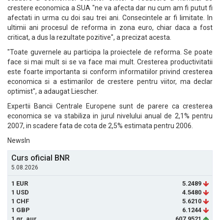
crestere economica a SUA "ne va afecta dar nu cum am fi putut fi
afectati in urma cu doi sau trei ani. Consecintele ar fi limitate. In
ultimii ani procesul de reforma in zona euro, chiar daca a fost
criticat, a dus la rezultate pozitive", a precizat acesta.
"Toate guvernele au participa la proiectele de reforma. Se poate
face si mai mult si se va face mai mult. Cresterea productivitatii
este foarte importanta si conform informatiilor privind cresterea
economica si a estimarilor de crestere pentru viitor, ma declar
optimist", a adaugat Liescher.
Expertii Bancii Centrale Europene sunt de parere ca cresterea
economica se va stabiliza in jurul nivelului anual de 2,1% pentru
2007, in scadere fata de cota de 2,5% estimata pentru 2006.
NewsIn
Curs oficial BNR
5.08.2026
1 EUR
5.2489
1 USD
4.5480
1 CHF
5.6210
1 GBP
6.1244
1 gr. aur
607.9521