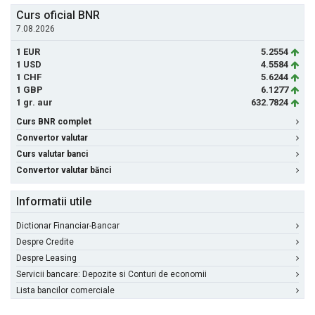
Curs oficial BNR
7.08.2026
1 EUR
5.2554
1 USD
4.5584
1 CHF
5.6244
1 GBP
6.1277
1 gr. aur
632.7824
Curs BNR complet
Convertor valutar
Curs valutar banci
Convertor valutar bănci
Informatii utile
Dictionar Financiar-Bancar
Despre Credite
Despre Leasing
Servicii bancare: Depozite si Conturi de economii
Lista bancilor comerciale