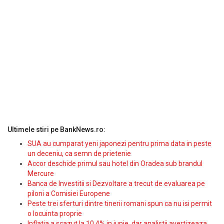
Ultimele stiri pe BankNews.ro:
SUA au cumparat yeni japonezi pentru prima data in peste
un deceniu, ca semn de prietenie
Accor deschide primul sau hotel din Oradea sub brandul
Mercure
Banca de Investitii si Dezvoltare a trecut de evaluarea pe
piloni a Comisiei Europene
Peste trei sferturi dintre tinerii romani spun ca nu isi permit
o locuinta proprie
Inflatia a scazut la 10,4% in iunie, dar analistii avertizeaza