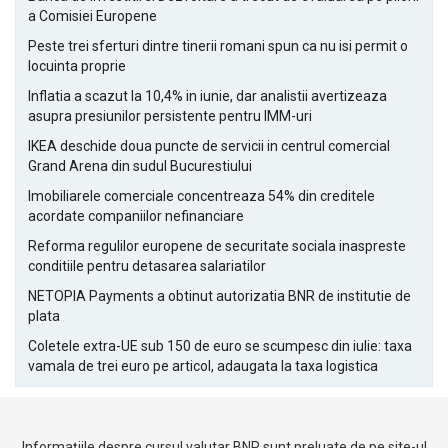
a Comisiei Europene
Peste trei sferturi dintre tinerii romani spun ca nu isi permit o
locuinta proprie
Inflatia a scazut la 10,4% in iunie, dar analistii avertizeaza
asupra presiunilor persistente pentru IMM-uri
IKEA deschide doua puncte de servicii in centrul comercial
Grand Arena din sudul Bucurestiului
Imobiliarele comerciale concentreaza 54% din creditele
acordate companiilor nefinanciare
Reforma regulilor europene de securitate sociala inaspreste
conditiile pentru detasarea salariatilor
NETOPIA Payments a obtinut autorizatia BNR de institutie de
plata
Coletele extra-UE sub 150 de euro se scumpesc din iulie: taxa
vamala de trei euro pe articol, adaugata la taxa logistica
Informațiile despre cursul valutar BNR sunt preluate de pe site-ul