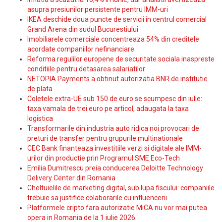
asupra presiunilor persistente pentru IMM-uri
IKEA deschide doua puncte de servicii in centrul comercial
Grand Arena din sudul Bucurestiului
Imobiliarele comerciale concentreaza 54% din creditele
acordate companiilor nefinanciare
Reforma regulilor europene de securitate sociala inaspreste
conditiile pentru detasarea salariatilor
NETOPIA Payments a obtinut autorizatia BNR de institutie
de plata
Coletele extra-UE sub 150 de euro se scumpesc din iulie:
taxa vamala de trei euro pe articol, adaugata la taxa
logistica
Transformarile din industria auto ridica noi provocari de
preturi de transfer pentru grupurile multinationale
CEC Bank finanteaza investitiile verzi si digitale ale IMM-
urilor din productie prin Programul SME Eco-Tech
Emilia Dumitrescu preia conducerea Deloitte Technology
Delivery Center din Romania
Cheltuielile de marketing digital, sub lupa fiscului: companiile
trebuie sa justifice colaborarile cu influencerii
Platformele cripto fara autorizatie MiCA nu vor mai putea
opera in Romania de la 1 iulie 2026