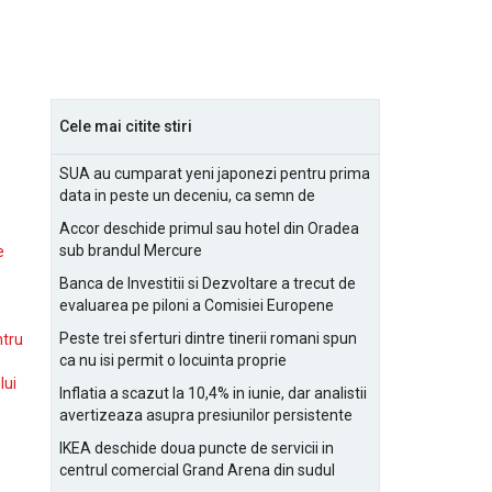
Cele mai citite stiri
SUA au cumparat yeni japonezi pentru prima
data in peste un deceniu, ca semn de
prietenie
Accor deschide primul sau hotel din Oradea
sub brandul Mercure
e
Banca de Investitii si Dezvoltare a trecut de
evaluarea pe piloni a Comisiei Europene
Peste trei sferturi dintre tinerii romani spun
ntru
ca nu isi permit o locuinta proprie
lui
Inflatia a scazut la 10,4% in iunie, dar analistii
avertizeaza asupra presiunilor persistente
pentru IMM-uri
IKEA deschide doua puncte de servicii in
centrul comercial Grand Arena din sudul