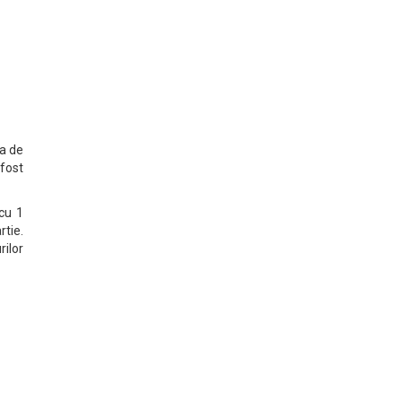
ta de
 fost
 cu 1
rtie.
rilor