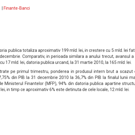
 |
Finante-Banci
atoria publica totaliza aproximativ 199 mld. lei, in crestere cu 5 mld. lei fa
ii decembrie. Comparativ, in perioada similara a anului trecut, avansul a
 cu 17 mld. lei, datoria publica urcand, la 31 martie 2010, la 165 mld. lei.
istrate pe primul trimestru, ponderea in produsul intern brut a scazut
,75% din PIB la 31 decembrie 2010 la 36,7% din PIB la finalul lunii ma
de Ministerul Finantelor (MFP), 94% din datoria publica apartine structu
i, in timp ce aproximativ 6% este detinuta de cele locale, 12 mld. lei.