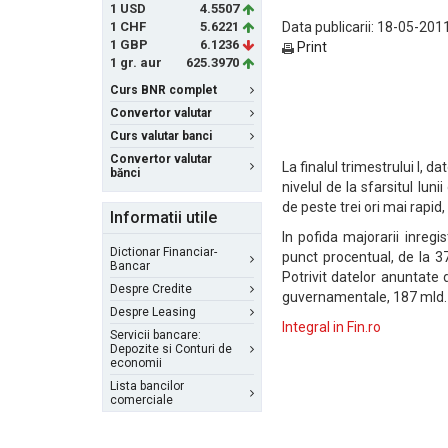
1 USD
4.5507
1 CHF
5.6221
Data publicarii: 18-05-2011
1 GBP
6.1236
Print
1 gr. aur
625.3970
Curs BNR complet
Convertor valutar
Curs valutar banci
Convertor valutar
La finalul trimestrului I, d
bănci
nivelul de la sfarsitul lun
de peste trei ori mai rapid,
Informatii utile
In pofida majorarii inreg
Dictionar Financiar-
punct procentual, de la 37
Bancar
Potrivit datelor anuntate 
Despre Credite
guvernamentale, 187 mld. le
Despre Leasing
Integral in Fin.ro
Servicii bancare:
Depozite si Conturi de
economii
Lista bancilor
comerciale