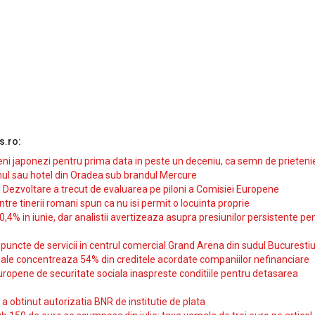
s.ro:
i japonezi pentru prima data in peste un deceniu, ca semn de prieteni
ul sau hotel din Oradea sub brandul Mercure
si Dezvoltare a trecut de evaluarea pe piloni a Comisiei Europene
intre tinerii romani spun ca nu isi permit o locuinta proprie
10,4% in iunie, dar analistii avertizeaza asupra presiunilor persistente pe
uncte de servicii in centrul comercial Grand Arena din sudul Bucurestiu
iale concentreaza 54% din creditele acordate companiilor nefinanciare
uropene de securitate sociala inaspreste conditiile pentru detasarea
obtinut autorizatia BNR de institutie de plata