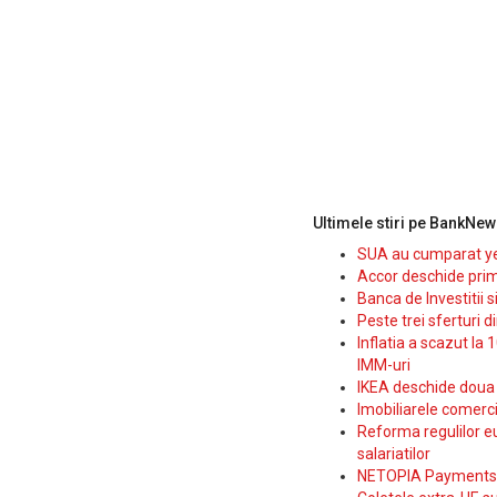
Ultimele stiri pe BankNew
SUA au cumparat yen
Accor deschide prim
Banca de Investitii 
Peste trei sferturi d
Inflatia a scazut la 
IMM-uri
IKEA deschide doua p
Imobiliarele comerc
Reforma regulilor e
salariatilor
NETOPIA Payments a 