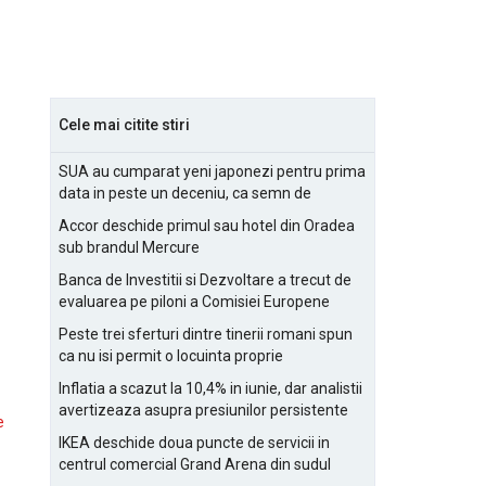
Cele mai citite stiri
SUA au cumparat yeni japonezi pentru prima
data in peste un deceniu, ca semn de
prietenie
Accor deschide primul sau hotel din Oradea
sub brandul Mercure
Banca de Investitii si Dezvoltare a trecut de
evaluarea pe piloni a Comisiei Europene
Peste trei sferturi dintre tinerii romani spun
ca nu isi permit o locuinta proprie
Inflatia a scazut la 10,4% in iunie, dar analistii
avertizeaza asupra presiunilor persistente
e
pentru IMM-uri
IKEA deschide doua puncte de servicii in
centrul comercial Grand Arena din sudul