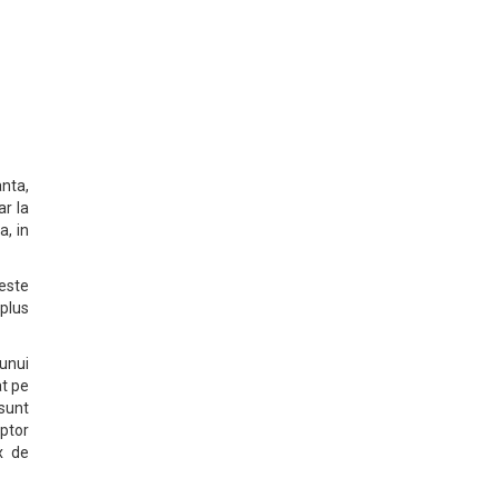
anta,
ar la
a, in
este
plus
 unui
at pe
 sunt
uptor
x de