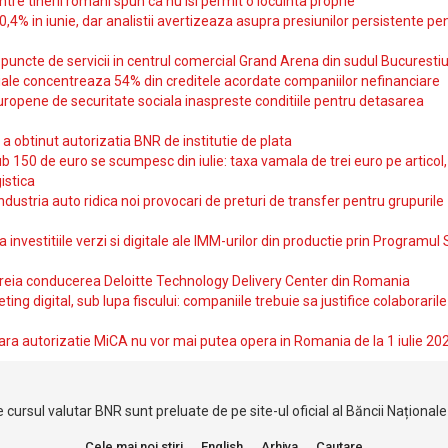
intre tinerii romani spun ca nu isi permit o locuinta proprie
10,4% in iunie, dar analistii avertizeaza asupra presiunilor persistente pe
uncte de servicii in centrul comercial Grand Arena din sudul Bucurestiu
iale concentreaza 54% din creditele acordate companiilor nefinanciare
uropene de securitate sociala inaspreste conditiile pentru detasarea
obtinut autorizatia BNR de institutie de plata
b 150 de euro se scumpesc din iulie: taxa vamala de trei euro pe articol,
istica
ndustria auto ridica noi provocari de preturi de transfer pentru grupurile
investitiile verzi si digitale ale IMM-urilor din productie prin Programul
reia conducerea Deloitte Technology Delivery Center din Romania
ting digital, sub lupa fiscului: companiile trebuie sa justifice colaborarile
ara autorizatie MiCA nu vor mai putea opera in Romania de la 1 iulie 20
 cursul valutar BNR sunt preluate de pe site-ul oficial al Băncii Național
Cele mai noi stiri
English
Arhiva
Cautare