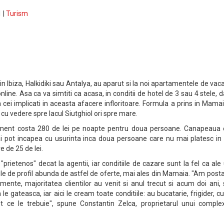
 |
Turism
 Ibiza, Halkidiki sau Antalya, au aparut si la noi apartamentele de vac
nline. Asa ca va simtiti ca acasa, in conditii de hotel de 3 sau 4 stele, d
 cei implicati in aceasta afacere infloritoare. Formula a prins in Mamai
 cu vedere spre lacul Siutghiol ori spre mare.
ment costa 280 de lei pe noapte pentru doua persoane. Canapeaua 
ai pot incapea cu usurinta inca doua persoane care nu mai platesc in 
e de 25 de lei.
 "prietenos" decat la agentii, iar conditiile de cazare sunt la fel ca ale
urile de profil abunda de astfel de oferte, mai ales din Mamaia. "Am post
mente, majoritatea clientilor au venit si anul trecut si acum doi ani,
 le gateasca, iar aici le cream toate conditiile: au bucatarie, frigider, c
t ce le trebuie", spune Constantin Zelca, proprietarul unui comple