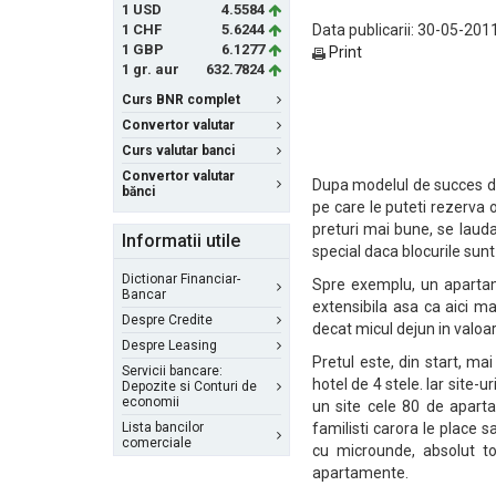
1 USD
4.5584
1 CHF
5.6244
Data publicarii: 30-05-2011
1 GBP
6.1277
Print
1 gr. aur
632.7824
Curs BNR complet
Convertor valutar
Curs valutar banci
Convertor valutar
Dupa modelul de succes din
bănci
pe care le puteti rezerva o
preturi mai bune, se lauda
Informatii utile
special daca blocurile sunt
Dictionar Financiar-
Spre exemplu, un aparta
Bancar
extensibila asa ca aici m
Despre Credite
decat micul dejun in valoar
Despre Leasing
Pretul este, din start, mai
Servicii bancare:
hotel de 4 stele. Iar site-
Depozite si Conturi de
economii
un site cele 80 de aparta
Lista bancilor
familisti carora le place sa
comerciale
cu microunde, absolut to
apartamente.