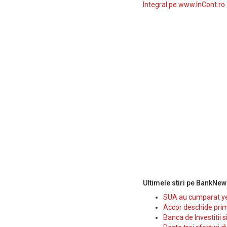
Integral pe www.InCont.ro
Ultimele stiri pe BankNew
SUA au cumparat yen
Accor deschide prim
Banca de Investitii 