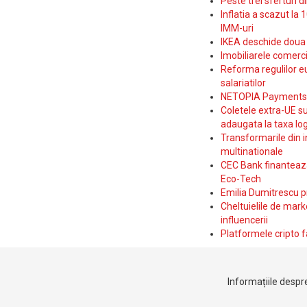
Peste trei sferturi d
Inflatia a scazut la 
IMM-uri
IKEA deschide doua p
Imobiliarele comerc
Reforma regulilor e
salariatilor
NETOPIA Payments a 
Coletele extra-UE su
adaugata la taxa log
Transformarile din i
multinationale
CEC Bank finanteaza 
Eco-Tech
Emilia Dumitrescu p
Cheltuielile de marke
influencerii
Platformele cripto f
Informațiile despre