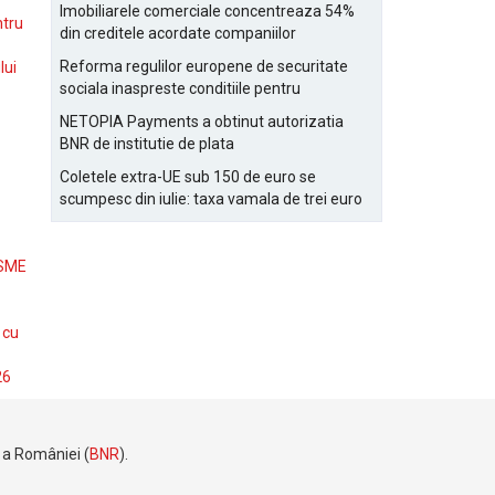
Bucurestiului
Imobiliarele comerciale concentreaza 54%
ntru
din creditele acordate companiilor
nefinanciare
Reforma regulilor europene de securitate
lui
sociala inaspreste conditiile pentru
detasarea salariatilor
NETOPIA Payments a obtinut autorizatia
BNR de institutie de plata
Coletele extra-UE sub 150 de euro se
scumpesc din iulie: taxa vamala de trei euro
pe articol, adaugata la taxa logistica
 SME
 cu
26
e a României (
BNR
).