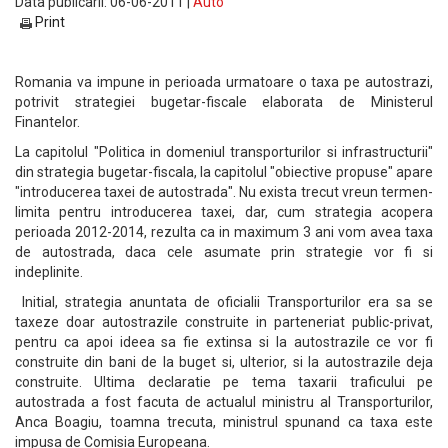
Data publicarii: 06-06-2011 |
Auto
Print
Romania va impune in perioada urmatoare o taxa pe autostrazi,
potrivit strategiei bugetar-fiscale elaborata de Ministerul
Finantelor.
La capitolul "Politica in domeniul transporturilor si infrastructurii"
din strategia bugetar-fiscala, la capitolul "obiective propuse" apare
"introducerea taxei de autostrada". Nu exista trecut vreun termen-
limita pentru introducerea taxei, dar, cum strategia acopera
perioada 2012-2014, rezulta ca in maximum 3 ani vom avea taxa
de autostrada, daca cele asumate prin strategie vor fi si
indeplinite.
Initial, strategia anuntata de oficialii Transporturilor era sa se
taxeze doar autostrazile construite in parteneriat public-privat,
pentru ca apoi ideea sa fie extinsa si la autostrazile ce vor fi
construite din bani de la buget si, ulterior, si la autostrazile deja
construite. Ultima declaratie pe tema taxarii traficului pe
autostrada a fost facuta de actualul ministru al Transporturilor,
Anca Boagiu, toamna trecuta, ministrul spunand ca taxa este
impusa de Comisia Europeana.