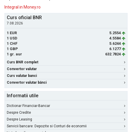
Integral in Money.ro
Curs oficial BNR
7.08.2026
1 EUR
5.2554
1 USD
4.5584
1 CHF
5.6244
1 GBP
6.1277
1 gr. aur
632.7824
Curs BNR complet
Convertor valutar
Curs valutar banci
Convertor valutar bănci
Informatii utile
Dictionar Financiar-Bancar
Despre Credite
Despre Leasing
Servicii bancare: Depozite si Conturi de economii