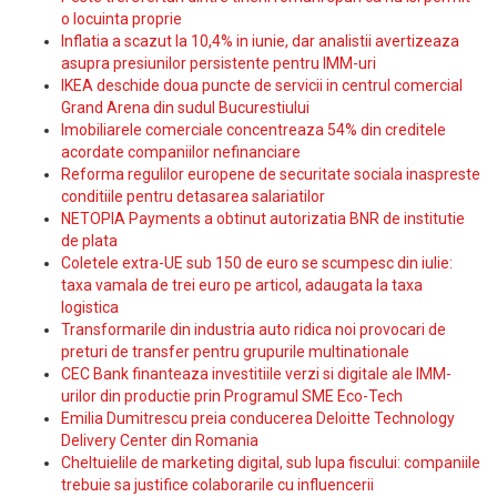
o locuinta proprie
Inflatia a scazut la 10,4% in iunie, dar analistii avertizeaza
asupra presiunilor persistente pentru IMM-uri
IKEA deschide doua puncte de servicii in centrul comercial
Grand Arena din sudul Bucurestiului
Imobiliarele comerciale concentreaza 54% din creditele
acordate companiilor nefinanciare
Reforma regulilor europene de securitate sociala inaspreste
conditiile pentru detasarea salariatilor
NETOPIA Payments a obtinut autorizatia BNR de institutie
de plata
Coletele extra-UE sub 150 de euro se scumpesc din iulie:
taxa vamala de trei euro pe articol, adaugata la taxa
logistica
Transformarile din industria auto ridica noi provocari de
preturi de transfer pentru grupurile multinationale
CEC Bank finanteaza investitiile verzi si digitale ale IMM-
urilor din productie prin Programul SME Eco-Tech
Emilia Dumitrescu preia conducerea Deloitte Technology
Delivery Center din Romania
Cheltuielile de marketing digital, sub lupa fiscului: companiile
trebuie sa justifice colaborarile cu influencerii