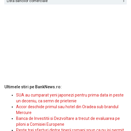
Lista bancilor comerciale
Ultimele stiri pe BankNews.ro:
SUA au cumparat yeni japonezi pentru prima data in peste
un deceniu, ca semn de prietenie
Accor deschide primul sau hotel din Oradea sub brandul
Mercure
Banca de Investitii si Dezvoltare a trecut de evaluarea pe
piloni a Comisiei Europene
Peste trei sferturi dintre tinerii romani spun ca nu isi permit