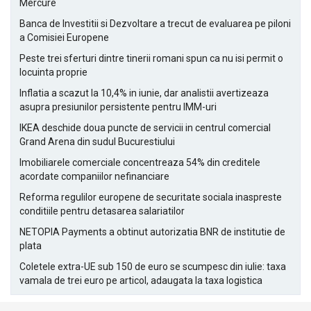
Mercure
Banca de Investitii si Dezvoltare a trecut de evaluarea pe piloni
a Comisiei Europene
Peste trei sferturi dintre tinerii romani spun ca nu isi permit o
locuinta proprie
Inflatia a scazut la 10,4% in iunie, dar analistii avertizeaza
asupra presiunilor persistente pentru IMM-uri
IKEA deschide doua puncte de servicii in centrul comercial
Grand Arena din sudul Bucurestiului
Imobiliarele comerciale concentreaza 54% din creditele
acordate companiilor nefinanciare
Reforma regulilor europene de securitate sociala inaspreste
conditiile pentru detasarea salariatilor
NETOPIA Payments a obtinut autorizatia BNR de institutie de
plata
Coletele extra-UE sub 150 de euro se scumpesc din iulie: taxa
vamala de trei euro pe articol, adaugata la taxa logistica