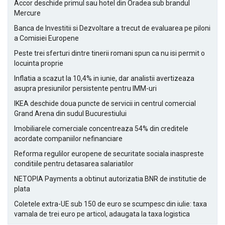
Accor deschide primul sau hotel din Oradea sub brandul
Mercure
Banca de Investitii si Dezvoltare a trecut de evaluarea pe piloni
a Comisiei Europene
Peste trei sferturi dintre tinerii romani spun ca nu isi permit o
locuinta proprie
Inflatia a scazut la 10,4% in iunie, dar analistii avertizeaza
asupra presiunilor persistente pentru IMM-uri
IKEA deschide doua puncte de servicii in centrul comercial
Grand Arena din sudul Bucurestiului
Imobiliarele comerciale concentreaza 54% din creditele
acordate companiilor nefinanciare
Reforma regulilor europene de securitate sociala inaspreste
conditiile pentru detasarea salariatilor
NETOPIA Payments a obtinut autorizatia BNR de institutie de
plata
Coletele extra-UE sub 150 de euro se scumpesc din iulie: taxa
vamala de trei euro pe articol, adaugata la taxa logistica