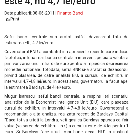
este 4, nu 4,7 lei/euro
Data publicarii: 08-06-2011 |
Finante-Banci
Print
Seful bancii centrale si-a aratat astfel dezacordul fata de
estimarea EIU, 4,7 lei/euro
Guvernatorul BNR a combatut ieri aprecierile recente care indicau
faptul ca, in luna mai, banca centrala a intervenit pe piata valutara
prin vanzarea unui miliard de euro pentru a impiedica deprecierea
monedei nationale. Totodata, seful BNR si-a aratat si dezacordul
privind plasarea, de catre analistii EIU, a cursului de echilibru in
intervalul 4,7-4,8 lei/euro. In acest sens, guvernatorul a facut apel
la estimarea Barclays, de 4 lei/euro.
Mugur Isarescu, seful bancii centrale, a respins ieri scenariul
analistilor de la Economist Intelligence Unit (EIU), care plaseaza
cursul de echilibru in intervalul 4,7-4,8 lei/euro. Guvernatorul a
recomandat o alta analiza, realizata recent de Barclays Capital.
"Daca tot va uitati la Londra, veti gasi ca Barclays spunea ca fair
value (valoarea de echilibru - n.r.) a cursului este de 4 lei pentru 1
euro. Si Barclays face studii mai bune decat EIU", a sustinut