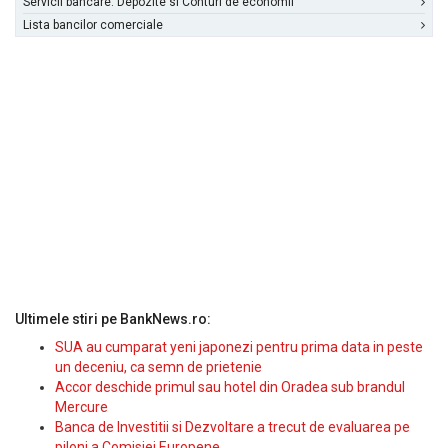
Servicii bancare: Depozite si Conturi de economii
Lista bancilor comerciale
Ultimele stiri pe BankNews.ro:
SUA au cumparat yeni japonezi pentru prima data in peste
un deceniu, ca semn de prietenie
Accor deschide primul sau hotel din Oradea sub brandul
Mercure
Banca de Investitii si Dezvoltare a trecut de evaluarea pe
piloni a Comisiei Europene