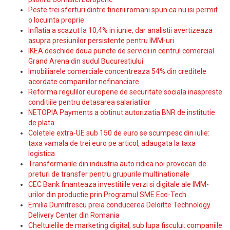
Peste trei sferturi dintre tinerii romani spun ca nu isi permit
o locuinta proprie
Inflatia a scazut la 10,4% in iunie, dar analistii avertizeaza
asupra presiunilor persistente pentru IMM-uri
IKEA deschide doua puncte de servicii in centrul comercial
Grand Arena din sudul Bucurestiului
Imobiliarele comerciale concentreaza 54% din creditele
acordate companiilor nefinanciare
Reforma regulilor europene de securitate sociala inaspreste
conditiile pentru detasarea salariatilor
NETOPIA Payments a obtinut autorizatia BNR de institutie
de plata
Coletele extra-UE sub 150 de euro se scumpesc din iulie:
taxa vamala de trei euro pe articol, adaugata la taxa
logistica
Transformarile din industria auto ridica noi provocari de
preturi de transfer pentru grupurile multinationale
CEC Bank finanteaza investitiile verzi si digitale ale IMM-
urilor din productie prin Programul SME Eco-Tech
Emilia Dumitrescu preia conducerea Deloitte Technology
Delivery Center din Romania
Cheltuielile de marketing digital, sub lupa fiscului: companiile