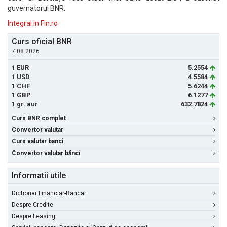
guvernatorul BNR.
Integral in Fin.ro
Curs oficial BNR
7.08.2026
1 EUR
5.2554
1 USD
4.5584
1 CHF
5.6244
1 GBP
6.1277
1 gr. aur
632.7824
Curs BNR complet
Convertor valutar
Curs valutar banci
Convertor valutar bănci
Informatii utile
Dictionar Financiar-Bancar
Despre Credite
Despre Leasing