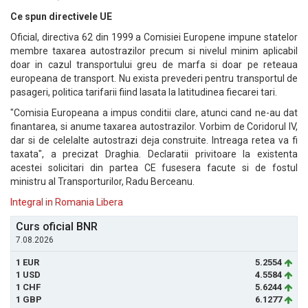
Ce spun directivele UE
Oficial, directiva 62 din 1999 a Comisiei Europene impune statelor
membre taxarea autostrazilor precum si nivelul minim aplicabil
doar in cazul transportului greu de marfa si doar pe reteaua
europeana de transport. Nu exista prevederi pentru transportul de
pasageri, politica tarifarii fiind lasata la latitudinea fiecarei tari.
"Comisia Europeana a impus conditii clare, atunci cand ne-au dat
finantarea, si anume taxarea autostrazilor. Vorbim de Coridorul IV,
dar si de celelalte autostrazi deja construite. Intreaga retea va fi
taxata", a precizat Draghia. Declaratii privitoare la existenta
acestei solicitari din partea CE fusesera facute si de fostul
ministru al Transporturilor, Radu Berceanu.
Integral in Romania Libera
Curs oficial BNR
7.08.2026
1 EUR
5.2554
1 USD
4.5584
1 CHF
5.6244
1 GBP
6.1277