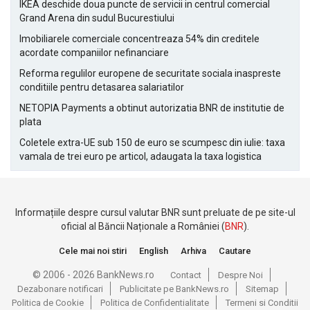
IKEA deschide doua puncte de servicii in centrul comercial
Grand Arena din sudul Bucurestiului
Imobiliarele comerciale concentreaza 54% din creditele
acordate companiilor nefinanciare
Reforma regulilor europene de securitate sociala inaspreste
conditiile pentru detasarea salariatilor
NETOPIA Payments a obtinut autorizatia BNR de institutie de
plata
Coletele extra-UE sub 150 de euro se scumpesc din iulie: taxa
vamala de trei euro pe articol, adaugata la taxa logistica
Informațiile despre cursul valutar BNR sunt preluate de pe site-ul
oficial al Băncii Naționale a României (
BNR
).
Cele mai noi stiri
English
Arhiva
Cautare
© 2006 - 2026 BankNews.ro
Contact
Despre Noi
Dezabonare notificari
Publicitate pe BankNews.ro
Sitemap
Politica de Cookie
Politica de Confidentialitate
Termeni si Conditii