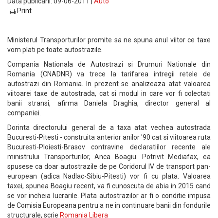
Data publicarii: 09-06-2011 |
Auto
Print
Ministerul Transporturilor promite sa ne spuna anul viitor ce taxe
vom plati pe toate autostrazile.
Compania Nationala de Autostrazi si Drumuri Nationale din
Romania (CNADNR) va trece la tarifarea intregii retele de
autostrazi din Romania. In prezent se analizeaza atat valoarea
viitoarei taxe de autostrada, cat si modul in care vor fi colectati
banii stransi, afirma Daniela Draghia, director general al
companiei.
Dorinta directorului general de a taxa atat vechea autostrada
Bucuresti-Pitesti - construita anterior anilor '90 cat si viitoarea ruta
Bucuresti-Ploiesti-Brasov contravine declaratiilor recente ale
ministrului Transporturilor, Anca Boagiu. Potrivit Mediafax, ea
spusese ca doar autostrazile de pe Coridorul IV de transport pan-
european (adica Nadlac-Sibiu-Pitesti) vor fi cu plata. Valoarea
taxei, spunea Boagiu recent, va fi cunoscuta de abia in 2015 cand
se vor incheia lucrarile. Plata autostrazilor ar fi o conditie impusa
de Comisia Europeana pentru a ne in continuare banii din fondurile
structurale, scrie
Romania Libera