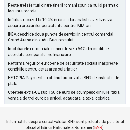
Peste trei sferturi dintre tinerii romani spun ca nu isi permit o
locuinta proprie
Inflatia a scazut la 10,4% in iunie, dar analistii avertizeaza
asupra presiunilor persistente pentru IMM-uri
IKEA deschide doua puncte de servicii in centrul comercial
Grand Arena din sudul Bucurestiului
Imobiliarele comerciale concentreaza 54% din creditele
acordate companiilor nefinanciare
Reforma regulilor europene de securitate sociala inaspreste
conditiile pentru detasarea salariatilor
NETOPIA Payments a obtinut autorizatia BNR de institutie de
plata
Coletele extra-UE sub 150 de euro se scumpesc din iulie: taxa
vamala de trei euro pe articol, adaugata la taxa logistica
Informațiile despre cursul valutar BNR sunt preluate de pe site-ul
oficial al Băncii Naționale a României (
BNR
).