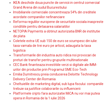
IKEA deschide doua puncte de servicii in centrul comercial
Grand Arena din sudul Bucurestiului
Imobiliarele comerciale concentreaza 54% din creditele
acordate companiilor nefinanciare
Reforma regulilor europene de securitate sociala inaspreste
conditiile pentru detasarea salariatilor
NETOPIA Payments a obtinut autorizatia BNR de institutie
de plata
Coletele extra-UE sub 150 de euro se scumpesc din iulie:
taxa vamala de trei euro pe articol, adaugata la taxa
logistica
Transformarile din industria auto ridica noi provocari de
preturi de transfer pentru grupurile multinationale
CEC Bank finanteaza investitiile verzi si digitale ale IMM-
urilor din productie prin Programul SME Eco-Tech
Emilia Dumitrescu preia conducerea Deloitte Technology
Delivery Center din Romania
Cheltuielile de marketing digital, sub lupa fiscului: companiile
trebuie sa justifice colaborarile cu influencerii
Platformele cripto fara autorizatie MiCA nu vor mai putea
opera in Romania de la 1 iulie 2026