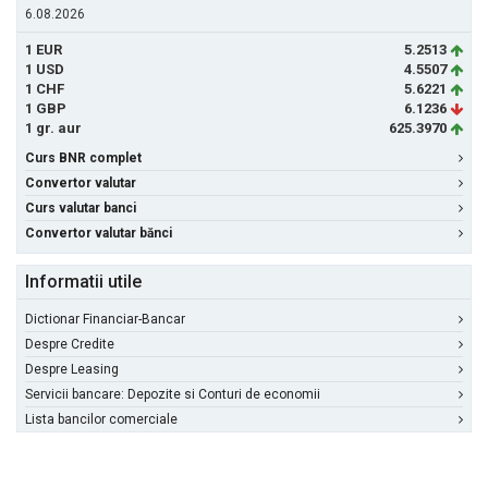
6.08.2026
1 EUR
5.2513
1 USD
4.5507
1 CHF
5.6221
1 GBP
6.1236
1 gr. aur
625.3970
Curs BNR complet
Convertor valutar
Curs valutar banci
Convertor valutar bănci
Informatii utile
Dictionar Financiar-Bancar
Despre Credite
Despre Leasing
Servicii bancare: Depozite si Conturi de economii
Lista bancilor comerciale