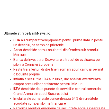
Ultimele stiri pe BankNews.ro:
SUA au cumparat yeni japonezi pentru prima data in peste
un deceniu, ca semn de prietenie
Accor deschide primul sau hotel din Oradea sub brandul
Mercure
Banca de Investitii si Dezvoltare a trecut de evaluarea pe
piloni a Comisiei Europene
Peste trei sferturi dintre tinerii romani spun ca nu isi permit
o locuinta proprie
Inflatia a scazut la 10,4% in iunie, dar analistii avertizeaza
asupra presiunilor persistente pentru IMM-uri
IKEA deschide doua puncte de servicii in centrul comercial
Grand Arena din sudul Bucurestiului
Imobiliarele comerciale concentreaza 54% din creditele
acordate companiilor nefinanciare
Reforma regulilor europene de securitate sociala inaspreste