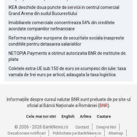
IKEA deschide doua puncte de servicii in centrul comercial
Grand Arena din sudul Bucurestiului
Imobiliarele comerciale concentreaza 54% din creditele
acordate companiilor nefinanciare
Reforma regulilor europene de securitate sociala inaspreste
conditiile pentru detasarea salariatilor
NETOPIA Payments a obtinut autorizatia BNR de institutie de
plata
Coletele extra-UE sub 150 de euro se scumpesc din iulie: taxa
vamala de trei euro pe articol, adaugata la taxa logistica
Informațiile despre cursul valutar BNR sunt preluate de pe site-ul
oficial al Băncii Naționale a României (
BNR
).
Cele mai noi stiri
English
Arhiva
Cautare
© 2006 - 2026 BankNews.ro
Contact
Despre Noi
Dezabonare notificari
Publicitate pe BankNews.ro
Sitemap