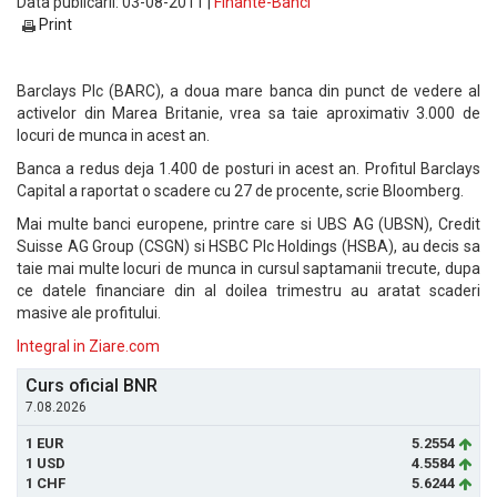
Data publicarii: 03-08-2011 |
Finante-Banci
Print
Barclays Plc (BARC), a doua mare banca din punct de vedere al
activelor din Marea Britanie, vrea sa taie aproximativ 3.000 de
locuri de munca in acest an.
Banca a redus deja 1.400 de posturi in acest an. Profitul Barclays
Capital a raportat o scadere cu 27 de procente, scrie Bloomberg.
Mai multe banci europene, printre care si UBS AG (UBSN), Credit
Suisse AG Group (CSGN) si HSBC Plc Holdings (HSBA), au decis sa
taie mai multe locuri de munca in cursul saptamanii trecute, dupa
ce datele financiare din al doilea trimestru au aratat scaderi
masive ale profitului.
Integral in Ziare.com
Curs oficial BNR
7.08.2026
1 EUR
5.2554
1 USD
4.5584
1 CHF
5.6244