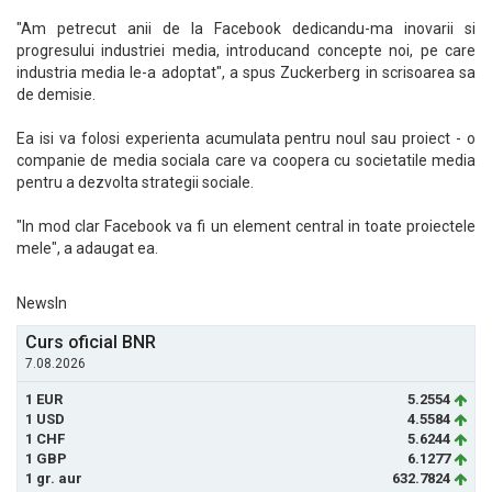
"Am petrecut anii de la Facebook dedicandu-ma inovarii si
progresului industriei media, introducand concepte noi, pe care
industria media le-a adoptat", a spus Zuckerberg in scrisoarea sa
de demisie.
Ea isi va folosi experienta acumulata pentru noul sau proiect - o
companie de media sociala care va coopera cu societatile media
pentru a dezvolta strategii sociale.
"In mod clar Facebook va fi un element central in toate proiectele
mele", a adaugat ea.
NewsIn
Curs oficial BNR
7.08.2026
1 EUR
5.2554
1 USD
4.5584
1 CHF
5.6244
1 GBP
6.1277
1 gr. aur
632.7824