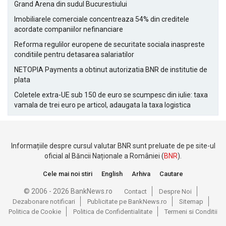
Grand Arena din sudul Bucurestiului
Imobiliarele comerciale concentreaza 54% din creditele
acordate companiilor nefinanciare
Reforma regulilor europene de securitate sociala inaspreste
conditiile pentru detasarea salariatilor
NETOPIA Payments a obtinut autorizatia BNR de institutie de
plata
Coletele extra-UE sub 150 de euro se scumpesc din iulie: taxa
vamala de trei euro pe articol, adaugata la taxa logistica
Informațiile despre cursul valutar BNR sunt preluate de pe site-ul
oficial al Băncii Naționale a României (
BNR
).
Cele mai noi stiri
English
Arhiva
Cautare
© 2006 - 2026 BankNews.ro
Contact
Despre Noi
Dezabonare notificari
Publicitate pe BankNews.ro
Sitemap
Politica de Cookie
Politica de Confidentialitate
Termeni si Conditii