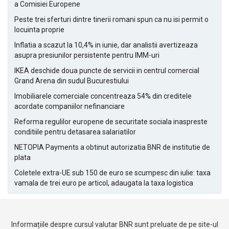
a Comisiei Europene
Peste trei sferturi dintre tinerii romani spun ca nu isi permit o
locuinta proprie
Inflatia a scazut la 10,4% in iunie, dar analistii avertizeaza
asupra presiunilor persistente pentru IMM-uri
IKEA deschide doua puncte de servicii in centrul comercial
Grand Arena din sudul Bucurestiului
Imobiliarele comerciale concentreaza 54% din creditele
acordate companiilor nefinanciare
Reforma regulilor europene de securitate sociala inaspreste
conditiile pentru detasarea salariatilor
NETOPIA Payments a obtinut autorizatia BNR de institutie de
plata
Coletele extra-UE sub 150 de euro se scumpesc din iulie: taxa
vamala de trei euro pe articol, adaugata la taxa logistica
Informațiile despre cursul valutar BNR sunt preluate de pe site-ul