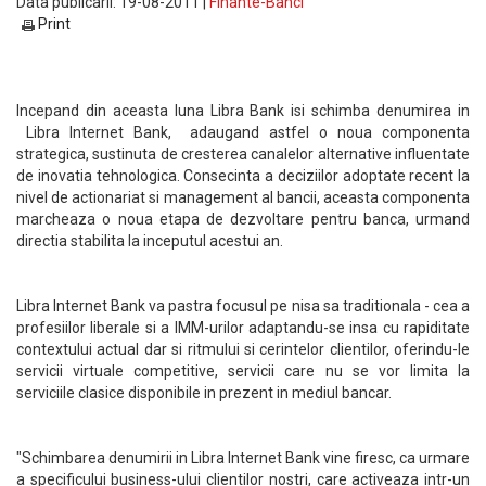
Data publicarii: 19-08-2011 |
Finante-Banci
Print
Incepand din aceasta luna Libra Bank isi schimba denumirea in
Libra Internet Bank, adaugand astfel o noua componenta
strategica, sustinuta de cresterea canalelor alternative influentate
de inovatia tehnologica. Consecinta a deciziilor adoptate recent la
nivel de actionariat si management al bancii, aceasta componenta
marcheaza o noua etapa de dezvoltare pentru banca, urmand
directia stabilita la inceputul acestui an.
Libra Internet Bank va pastra focusul pe nisa sa traditionala - cea a
profesiilor liberale si a IMM-urilor adaptandu-se insa cu rapiditate
contextului actual dar si ritmului si cerintelor clientilor, oferindu-le
servicii virtuale competitive, servicii care nu se vor limita la
serviciile clasice disponibile in prezent in mediul bancar.
"Schimbarea denumirii in Libra Internet Bank vine firesc, ca urmare
a specificului business-ului clientilor nostri, care activeaza intr-un