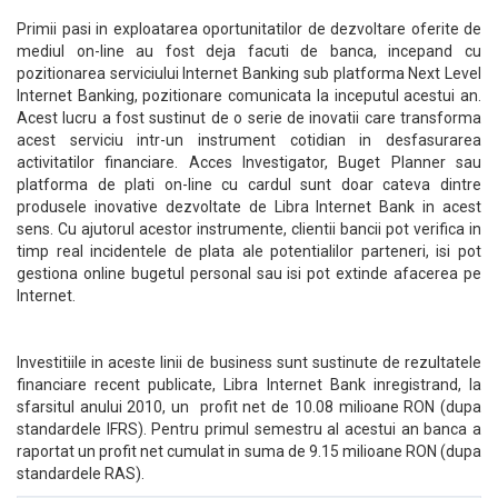
Primii pasi in exploatarea oportunitatilor de dezvoltare oferite de
mediul on-line au fost deja facuti de banca, incepand cu
pozitionarea serviciului Internet Banking sub platforma Next Level
Internet Banking, pozitionare comunicata la inceputul acestui an.
Acest lucru a fost sustinut de o serie de inovatii care transforma
acest serviciu intr-un instrument cotidian in desfasurarea
activitatilor financiare. Acces Investigator, Buget Planner sau
platforma de plati on-line cu cardul sunt doar cateva dintre
produsele inovative dezvoltate de Libra Internet Bank in acest
sens. Cu ajutorul acestor instrumente, clientii bancii pot verifica in
timp real incidentele de plata ale potentialilor parteneri, isi pot
gestiona online bugetul personal sau isi pot extinde afacerea pe
Internet.
Investitiile in aceste linii de business sunt sustinute de rezultatele
financiare recent publicate, Libra Internet Bank inregistrand, la
sfarsitul anului 2010, un profit net de 10.08 milioane RON (dupa
standardele IFRS). Pentru primul semestru al acestui an banca a
raportat un profit net cumulat in suma de 9.15 milioane RON (dupa
standardele RAS).