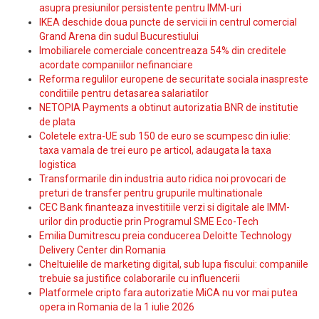
asupra presiunilor persistente pentru IMM-uri
IKEA deschide doua puncte de servicii in centrul comercial
Grand Arena din sudul Bucurestiului
Imobiliarele comerciale concentreaza 54% din creditele
acordate companiilor nefinanciare
Reforma regulilor europene de securitate sociala inaspreste
conditiile pentru detasarea salariatilor
NETOPIA Payments a obtinut autorizatia BNR de institutie
de plata
Coletele extra-UE sub 150 de euro se scumpesc din iulie:
taxa vamala de trei euro pe articol, adaugata la taxa
logistica
Transformarile din industria auto ridica noi provocari de
preturi de transfer pentru grupurile multinationale
CEC Bank finanteaza investitiile verzi si digitale ale IMM-
urilor din productie prin Programul SME Eco-Tech
Emilia Dumitrescu preia conducerea Deloitte Technology
Delivery Center din Romania
Cheltuielile de marketing digital, sub lupa fiscului: companiile
trebuie sa justifice colaborarile cu influencerii
Platformele cripto fara autorizatie MiCA nu vor mai putea
opera in Romania de la 1 iulie 2026