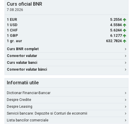
Curs oficial BNR
7.08.2026
1 EUR
5.2554
1 USD
4.5584
1 CHF
5.6244
1 GBP
6.1277
1 gr. aur
632.7824
Curs BNR complet
Convertor valutar
Curs valutar banci
Convertor valutar bănci
Informatii utile
Dictionar Financiar-Bancar
Despre Credite
Despre Leasing
Servicii bancare: Depozite si Conturi de economii
Lista bancilor comerciale