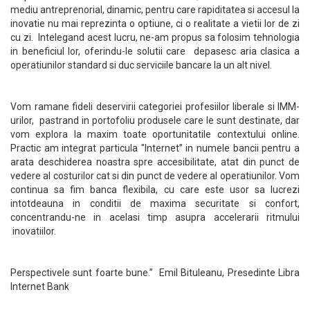
mediu antreprenorial, dinamic, pentru care rapiditatea si accesul la
inovatie nu mai reprezinta o optiune, ci o realitate a vietii lor de zi
cu zi. Intelegand acest lucru, ne-am propus sa folosim tehnologia
in beneficiul lor, oferindu-le solutii care depasesc aria clasica a
operatiunilor standard si duc serviciile bancare la un alt nivel.
Vom ramane fideli deservirii categoriei profesiilor liberale si IMM-
urilor, pastrand in portofoliu produsele care le sunt destinate, dar
vom explora la maxim toate oportunitatile contextului online.
Practic am integrat particula "Internet” in numele bancii pentru a
arata deschiderea noastra spre accesibilitate, atat din punct de
vedere al costurilor cat si din punct de vedere al operatiunilor. Vom
continua sa fim banca flexibila, cu care este usor sa lucrezi
intotdeauna in conditii de maxima securitate si confort,
concentrandu-ne in acelasi timp asupra accelerarii ritmului
inovatiilor.
Perspectivele sunt foarte bune.” Emil Bituleanu, Presedinte Libra
Internet Bank