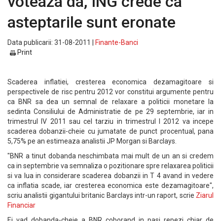
voteaza da, ING crede ca
asteptarile sunt eronate
Data publicarii: 31-08-2011 |
Finante-Banci
Print
Scaderea inflatiei, cresterea economica dezamagitoare si
perspectivele de risc pentru 2012 vor constitui argumente pentru
ca BNR sa dea un semnal de relaxare a politicii monetare la
sedinta Consiliului de Administratie de pe 29 septembrie, iar in
trimestrul IV 2011 sau cel tarziu in trimestrul I 2012 va incepe
scaderea dobanzii-cheie cu jumatate de punct procentual, pana
5,75% pe an estimeaza analistii JP Morgan si Barclays.
"BNR a tinut dobanda neschimbata mai mult de un an si credem
ca in septembrie va semnaliza o pozitionare spre relaxarea politicii
si va lua in considerare scaderea dobanzii in T 4 avand in vedere
ca inflatia scade, iar cresterea economica este dezamagitoare",
scriu analistii gigantului britanic Barclays intr-un raport, scrie
Ziarul
Financiar
Ei vad dobanda-cheie a BNR coborand in pasi repezi chiar de