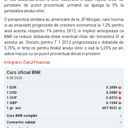
jumatate de punct procentual, urmand sa ajunga la 5% la
jumatatea anului viitor.
O perspectiva similara au americanii de la JP Morgan, care tocmai
si-au inrautatit prognozele de crestere economica la 1,2% pentru
anul acesta, respectiv 1% pentru 2012, si implicit anticipeaza ca
BNR va reduce dobanda-cheie eventual chiar din trimestrul IV al
acestui an. Oricum, pentru T 1 2012 prognozeaza o dobanda de
5,75%, in timp ce pentru finalul anului viitor o vad la 5,25% pe an,
adica mai jos cu un punct procentual decat in prezent.
Integral in Ziarul Financiar
Curs oficial BNR
5.08.2026
1 EUR
5.2489
1 USD
4.5480
1 CHF
5.6210
1 GBP
6.1244
1 gr. aur
607.9521
Curs BNR complet
Convertor valutar