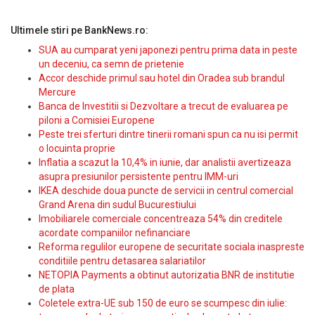
Ultimele stiri pe BankNews.ro:
SUA au cumparat yeni japonezi pentru prima data in peste
un deceniu, ca semn de prietenie
Accor deschide primul sau hotel din Oradea sub brandul
Mercure
Banca de Investitii si Dezvoltare a trecut de evaluarea pe
piloni a Comisiei Europene
Peste trei sferturi dintre tinerii romani spun ca nu isi permit
o locuinta proprie
Inflatia a scazut la 10,4% in iunie, dar analistii avertizeaza
asupra presiunilor persistente pentru IMM-uri
IKEA deschide doua puncte de servicii in centrul comercial
Grand Arena din sudul Bucurestiului
Imobiliarele comerciale concentreaza 54% din creditele
acordate companiilor nefinanciare
Reforma regulilor europene de securitate sociala inaspreste
conditiile pentru detasarea salariatilor
NETOPIA Payments a obtinut autorizatia BNR de institutie
de plata
Coletele extra-UE sub 150 de euro se scumpesc din iulie: