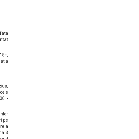
fata
ntat
 18+,
atia
ziua,
 cele
00 -
ilor
ri pe
are a
ena 3
cand