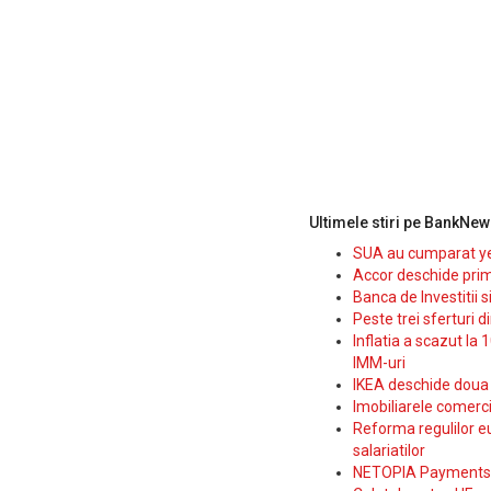
Ultimele stiri pe BankNew
SUA au cumparat yen
Accor deschide prim
Banca de Investitii 
Peste trei sferturi d
Inflatia a scazut la 
IMM-uri
IKEA deschide doua p
Imobiliarele comerc
Reforma regulilor e
salariatilor
NETOPIA Payments a 