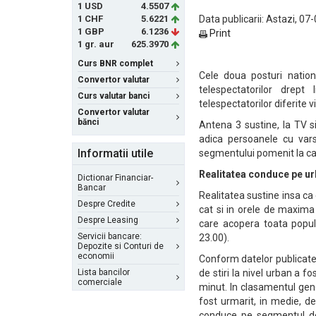
1 USD
4.5507
1 CHF
5.6221
Data publicarii: Astazi, 07
1 GBP
6.1236
Print
1 gr. aur
625.3970
Curs BNR complet
Cele doua posturi nationa
Convertor valutar
telespectatorilor drept
Curs valutar banci
telespectatorilor diferite 
Convertor valutar
bănci
Antena 3 sustine, la TV si
adica persoanele cu var
Informatii utile
segmentului pomenit la cap
Realitatea conduce pe u
Dictionar Financiar-
Bancar
Realitatea sustine insa ca e
Despre Credite
cat si in orele de maxima 
Despre Leasing
care acopera toata popul
Servicii bancare:
23.00).
Depozite si Conturi de
economii
Conform datelor publicate
Lista bancilor
de stiri la nivel urban a 
comerciale
minut. In clasamentul gene
fost urmarit, in medie, de
conduce pe segmentul de