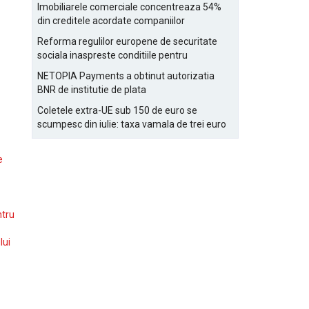
Bucurestiului
Imobiliarele comerciale concentreaza 54%
din creditele acordate companiilor
nefinanciare
Reforma regulilor europene de securitate
sociala inaspreste conditiile pentru
detasarea salariatilor
NETOPIA Payments a obtinut autorizatia
BNR de institutie de plata
Coletele extra-UE sub 150 de euro se
scumpesc din iulie: taxa vamala de trei euro
pe articol, adaugata la taxa logistica
e
ntru
lui