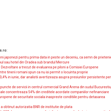
s.ro:
i japonezi pentru prima data in peste un deceniu, ca semn de prieteni
ul sau hotel din Oradea sub brandul Mercure
si Dezvoltare a trecut de evaluarea pe piloni a Comisiei Europene
intre tinerii romani spun ca nu isi permit o locuinta proprie
10,4% in iunie, dar analistii avertizeaza asupra presiunilor persistente pe
uncte de servicii in centrul comercial Grand Arena din sudul Bucurestiu
iale concentreaza 54% din creditele acordate companiilor nefinanciare
uropene de securitate sociala inaspreste conditiile pentru detasarea
obtinut autorizatia BNR de institutie de plata