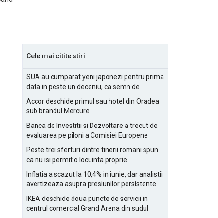
Cele mai citite stiri
SUA au cumparat yeni japonezi pentru prima
data in peste un deceniu, ca semn de
prietenie
Accor deschide primul sau hotel din Oradea
sub brandul Mercure
Banca de Investitii si Dezvoltare a trecut de
evaluarea pe piloni a Comisiei Europene
Peste trei sferturi dintre tinerii romani spun
ca nu isi permit o locuinta proprie
Inflatia a scazut la 10,4% in iunie, dar analistii
avertizeaza asupra presiunilor persistente
pentru IMM-uri
IKEA deschide doua puncte de servicii in
centrul comercial Grand Arena din sudul