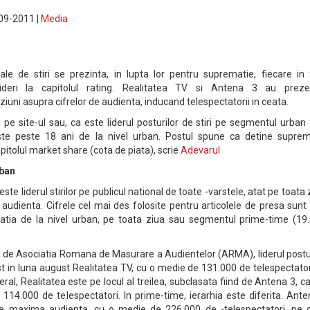
-09-2011 |
Media
le de stiri se prezinta, in lupta lor pentru suprematie, fiecare in 
 lideri la capitolul rating. Realitatea TV si Antena 3 au preze
viziuni asupra cifrelor de audienta, inducand telespectatorii in ceata.
 pe site-ul sau, ca este liderul posturilor de stiri pe segmentul urban
ste peste 18 ani de la nivel urban. Postul spune ca detine suprem
itolul market share (cota de piata), scrie
Adevarul
rban
ste liderul stirilor pe publicul national de toate -varstele, atat pe toata 
audienta. Cifrele cel mai des folosite pentru articolele de presa sunt
atia de la nivel urban, pe toata ziua sau segmentul prime-time (19.
 de Asociatia Romana de Masurare a Audientelor (ARMA), liderul postur
fost in luna august Realitatea TV, cu o medie de 131.000 de telespectato
ral, Realitatea este pe locul al treilea, subclasata fiind de Antena 3, c
 114.000 de telespectatori. In prime-time, ierarhia este diferita. Ant
 maxima audienta, cu o medie de 226.000 de -telespectatori, pe 