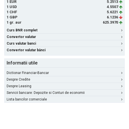
1 EUR
5.2513
1 USD
4.5507
1 CHF
5.6221
1 GBP
6.1236
1 gr. aur
625.3970
Curs BNR complet
Convertor valutar
Curs valutar banci
Convertor valutar bănci
Informatii utile
Dictionar Financiar-Bancar
Despre Credite
Despre Leasing
Servicii bancare: Depozite si Conturi de economii
Lista bancilor comerciale