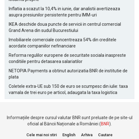
Inflatia a scazut la 10,4% in iunie, dar analistii avertizeaza
asupra presiunilor persistente pentru IMM-uri
IKEA deschide doua puncte de servicii in centrul comercial
Grand Arena din sudul Bucurestiului
Imobiliarele comerciale concentreaza 54% din creditele
acordate companiilor nefinanciare
Reforma regulilor europene de securitate sociala inaspreste
conditiile pentru detasarea salariatilor
NETOPIA Payments a obtinut autorizatia BNR de institutie de
plata
Coletele extra-UE sub 150 de euro se scumpesc din iulie: taxa
vamala de trei euro pe articol, adaugata la taxa logistica
Informațiile despre cursul valutar BNR sunt preluate de pe site-ul
oficial al Băncii Naționale a României (
BNR
).
Cele mai noi stiri
English
Arhiva
Cautare