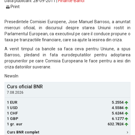
Data publicarii: 28-09-2011 |
Finante-Banci
Print
Presedintele Comisiei Europene, Jose Manuel Barroso, a anuntat
miercuri oficial, in discursul despre starea Uniunii rostit in
Parlamentul European, ca executivul pe care il conduce propune o
taxa pe tranzactiile financiare, care sa ajute la iesirea din criza.
A venit timpul ca bancile sa faca ceva pentru Uniune, a spus
Barroso, pledand in fata eurodeputatilor pentru adoptarea
propunerilor pe care Comisia Europeana le face pentru a iesi din
criza datoriilor suverane.
NewsIn
Curs oficial BNR
7.08.2026
1 EUR
5.2554
1 USD
4.5584
1 CHF
5.6244
1 GBP
6.1277
1 gr. aur
632.7824
Curs BNR complet