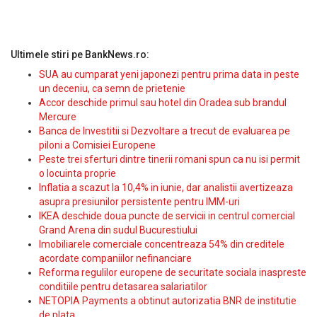
Ultimele stiri pe BankNews.ro:
SUA au cumparat yeni japonezi pentru prima data in peste
un deceniu, ca semn de prietenie
Accor deschide primul sau hotel din Oradea sub brandul
Mercure
Banca de Investitii si Dezvoltare a trecut de evaluarea pe
piloni a Comisiei Europene
Peste trei sferturi dintre tinerii romani spun ca nu isi permit
o locuinta proprie
Inflatia a scazut la 10,4% in iunie, dar analistii avertizeaza
asupra presiunilor persistente pentru IMM-uri
IKEA deschide doua puncte de servicii in centrul comercial
Grand Arena din sudul Bucurestiului
Imobiliarele comerciale concentreaza 54% din creditele
acordate companiilor nefinanciare
Reforma regulilor europene de securitate sociala inaspreste
conditiile pentru detasarea salariatilor
NETOPIA Payments a obtinut autorizatia BNR de institutie
de plata