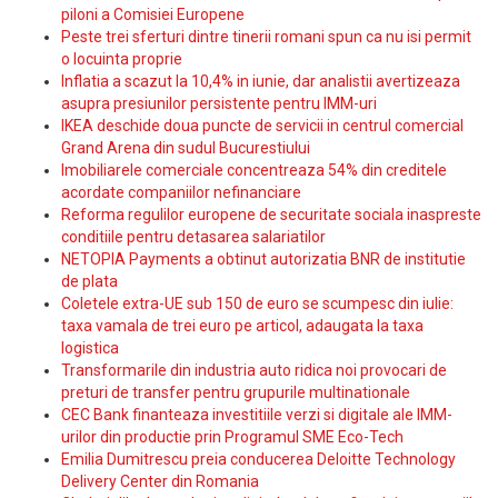
piloni a Comisiei Europene
Peste trei sferturi dintre tinerii romani spun ca nu isi permit
o locuinta proprie
Inflatia a scazut la 10,4% in iunie, dar analistii avertizeaza
asupra presiunilor persistente pentru IMM-uri
IKEA deschide doua puncte de servicii in centrul comercial
Grand Arena din sudul Bucurestiului
Imobiliarele comerciale concentreaza 54% din creditele
acordate companiilor nefinanciare
Reforma regulilor europene de securitate sociala inaspreste
conditiile pentru detasarea salariatilor
NETOPIA Payments a obtinut autorizatia BNR de institutie
de plata
Coletele extra-UE sub 150 de euro se scumpesc din iulie:
taxa vamala de trei euro pe articol, adaugata la taxa
logistica
Transformarile din industria auto ridica noi provocari de
preturi de transfer pentru grupurile multinationale
CEC Bank finanteaza investitiile verzi si digitale ale IMM-
urilor din productie prin Programul SME Eco-Tech
Emilia Dumitrescu preia conducerea Deloitte Technology
Delivery Center din Romania