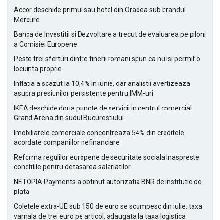
Accor deschide primul sau hotel din Oradea sub brandul
Mercure
Banca de Investitii si Dezvoltare a trecut de evaluarea pe piloni
a Comisiei Europene
Peste trei sferturi dintre tinerii romani spun ca nu isi permit o
locuinta proprie
Inflatia a scazut la 10,4% in iunie, dar analistii avertizeaza
asupra presiunilor persistente pentru IMM-uri
IKEA deschide doua puncte de servicii in centrul comercial
Grand Arena din sudul Bucurestiului
Imobiliarele comerciale concentreaza 54% din creditele
acordate companiilor nefinanciare
Reforma regulilor europene de securitate sociala inaspreste
conditiile pentru detasarea salariatilor
NETOPIA Payments a obtinut autorizatia BNR de institutie de
plata
Coletele extra-UE sub 150 de euro se scumpesc din iulie: taxa
vamala de trei euro pe articol, adaugata la taxa logistica