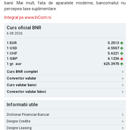
banii. Mai mult, fata de aparatele moderne, bancomatul nu
percepea taxe suplimentare.
Integral pe www.InCont.ro
Curs oficial BNR
6.08.2026
1 EUR
5.2513
1 USD
4.5507
1 CHF
5.6221
1 GBP
6.1236
1 gr. aur
625.3970
Curs BNR complet
Convertor valutar
Curs valutar banci
Convertor valutar bănci
Informatii utile
Dictionar Financiar-Bancar
Despre Credite
Despre Leasing