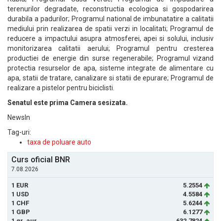
terenurilor degradate, reconstructia ecologica si gospodarirea
durabila a padurilor; Programul national de imbunatatire a calitatii
mediului prin realizarea de spatii verzi in localitati; Programul de
reducere a impactului asupra atmosferei, apei si solului, inclusiv
monitorizarea calitatii aerului; Programul pentru cresterea
productiei de energie din surse regenerabile; Programul vizand
protectia resurselor de apa, sisteme integrate de alimentare cu
apa, statii de tratare, canalizare si statii de epurare; Programul de
realizare a pistelor pentru biciclisti.
Senatul este prima Camera sesizata.
NewsIn
Tag-uri:
taxa de poluare auto
Curs oficial BNR
7.08.2026
1 EUR
5.2554
1 USD
4.5584
1 CHF
5.6244
1 GBP
6.1277
1 gr. aur
632.7824