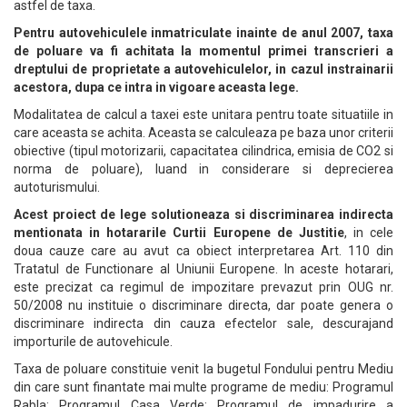
astfel de taxa.
Pentru autovehiculele inmatriculate inainte de anul 2007, taxa
de poluare va fi achitata la momentul primei transcrieri a
dreptului de proprietate a autovehiculelor, in cazul instrainarii
acestora, dupa ce intra in vigoare aceasta lege.
Modalitatea de calcul a taxei este unitara pentru toate situatiile in
care aceasta se achita. Aceasta se calculeaza pe baza unor criterii
obiective (tipul motorizarii, capacitatea cilindrica, emisia de CO2 si
norma de poluare), luand in considerare si deprecierea
autoturismului.
Acest proiect de lege solutioneaza si discriminarea indirecta
mentionata in hotararile Curtii Europene de Justitie
, in cele
doua cauze care au avut ca obiect interpretarea Art. 110 din
Tratatul de Functionare al Uniunii Europene. In aceste hotarari,
este precizat ca regimul de impozitare prevazut prin OUG nr.
50/2008 nu instituie o discriminare directa, dar poate genera o
discriminare indirecta din cauza efectelor sale, descurajand
importurile de autovehicule.
Taxa de poluare constituie venit la bugetul Fondului pentru Mediu
din care sunt finantate mai multe programe de mediu: Programul
Rabla; Programul Casa Verde; Programul de impadurire a