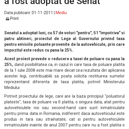
a fost adoptat de Senat
Data publicarii: 01-11-2011 |
Mediu
Print
Senatul a adoptat luni, cu 57 de voturi "pentru", 51 "impotriva" si
patru abtineri, proiectul de Lege al Guvernului privind taxa
pentru emisiile poluante provenite de la autovehicule, prin care
impozitul este redus cu pana la 25%.
Acest proiect prevede o reducere a taxei de poluare cu pana la
25%,
dand posibilitatea ca, in cazul in care taxa de poluare platita
de la 1 iulie 2008 este mai mare decat cea rezultata din aplicarea
acestei legi, contribuabilii sa poata solicita restituirea sumelor
reprezentand diferenta de taxa platita, potrivit Ministerului
Mediului.
Potrivit proiectului de lege, care are la baza principiul "poluatorul
plateste", taxa de poluare va fi platita, o singura data, atat pentru
autovehiculele noi sau second-hand care sunt inmatriculate
pentru prima data in Romania, indiferent daca autovehiculul este
produs in tara sau strainatate, cat si pentru autovehiculele
inmatriculate inainte de anul 2007 pentru care nu a fost platita o