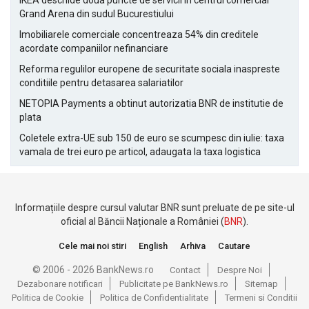
IKEA deschide doua puncte de servicii in centrul comercial
Grand Arena din sudul Bucurestiului
Imobiliarele comerciale concentreaza 54% din creditele
acordate companiilor nefinanciare
Reforma regulilor europene de securitate sociala inaspreste
conditiile pentru detasarea salariatilor
NETOPIA Payments a obtinut autorizatia BNR de institutie de
plata
Coletele extra-UE sub 150 de euro se scumpesc din iulie: taxa
vamala de trei euro pe articol, adaugata la taxa logistica
Informațiile despre cursul valutar BNR sunt preluate de pe site-ul
oficial al Băncii Naționale a României (
BNR
).
Cele mai noi stiri
English
Arhiva
Cautare
© 2006 - 2026 BankNews.ro
Contact
Despre Noi
Dezabonare notificari
Publicitate pe BankNews.ro
Sitemap
Politica de Cookie
Politica de Confidentialitate
Termeni si Conditii