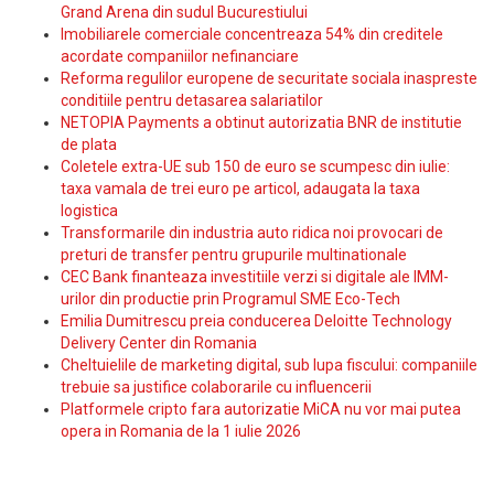
Grand Arena din sudul Bucurestiului
Imobiliarele comerciale concentreaza 54% din creditele
acordate companiilor nefinanciare
Reforma regulilor europene de securitate sociala inaspreste
conditiile pentru detasarea salariatilor
NETOPIA Payments a obtinut autorizatia BNR de institutie
de plata
Coletele extra-UE sub 150 de euro se scumpesc din iulie:
taxa vamala de trei euro pe articol, adaugata la taxa
logistica
Transformarile din industria auto ridica noi provocari de
preturi de transfer pentru grupurile multinationale
CEC Bank finanteaza investitiile verzi si digitale ale IMM-
urilor din productie prin Programul SME Eco-Tech
Emilia Dumitrescu preia conducerea Deloitte Technology
Delivery Center din Romania
Cheltuielile de marketing digital, sub lupa fiscului: companiile
trebuie sa justifice colaborarile cu influencerii
Platformele cripto fara autorizatie MiCA nu vor mai putea
opera in Romania de la 1 iulie 2026