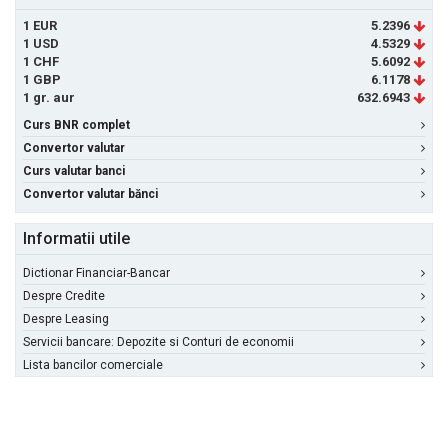
1 EUR
5.2396
1 USD
4.5329
1 CHF
5.6092
1 GBP
6.1178
1 gr. aur
632.6943
Curs BNR complet
Convertor valutar
Curs valutar banci
Convertor valutar bănci
Informatii utile
Dictionar Financiar-Bancar
Despre Credite
Despre Leasing
Servicii bancare: Depozite si Conturi de economii
Lista bancilor comerciale