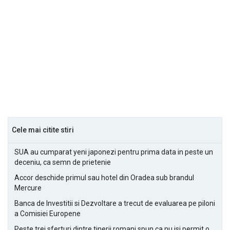
Cele mai citite stiri
SUA au cumparat yeni japonezi pentru prima data in peste un
deceniu, ca semn de prietenie
Accor deschide primul sau hotel din Oradea sub brandul
Mercure
Banca de Investitii si Dezvoltare a trecut de evaluarea pe piloni
a Comisiei Europene
Peste trei sferturi dintre tinerii romani spun ca nu isi permit o