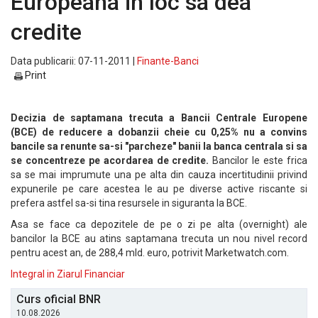
Europeana in loc sa dea
credite
Data publicarii: 07-11-2011 |
Finante-Banci
Print
Decizia de saptamana trecuta a Bancii Centrale Europene
(BCE) de reducere a dobanzii cheie cu 0,25% nu a convins
bancile sa renunte sa-si "parcheze" banii la banca centrala si sa
se concentreze pe acordarea de credite.
Bancilor le este frica
sa se mai imprumute una pe alta din cauza incertitudinii privind
expunerile pe care acestea le au pe diverse active riscante si
prefera astfel sa-si tina resursele in siguranta la BCE.
Asa se face ca depozitele de pe o zi pe alta (overnight) ale
bancilor la BCE au atins saptamana trecuta un nou nivel record
pentru acest an, de 288,4 mld. euro, potrivit Marketwatch.com.
Integral in Ziarul Financiar
Curs oficial BNR
10.08.2026