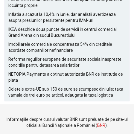
locuinta proprie
Inflatia a scazut la 10,4% in iunie, dar analistii avertizeaza
asupra presiunilor persistente pentru IMM-uri
IKEA deschide doua puncte de servicii in centrul comercial
Grand Arena din sudul Bucurestiului
Imobiliarele comerciale concentreaza 54% din creditele
acordate companiilor nefinanciare
Reforma regulilor europene de securitate sociala inaspreste
conditiile pentru detasarea salariatilor
NETOPIA Payments a obtinut autorizatia BNR de institutie de
plata
Coletele extra-UE sub 150 de euro se scumpesc din iulie: taxa
vamala de trei euro pe articol, adaugata la taxa logistica
Informațiile despre cursul valutar BNR sunt preluate de pe site-ul
oficial al Băncii Naționale a României (
BNR
).