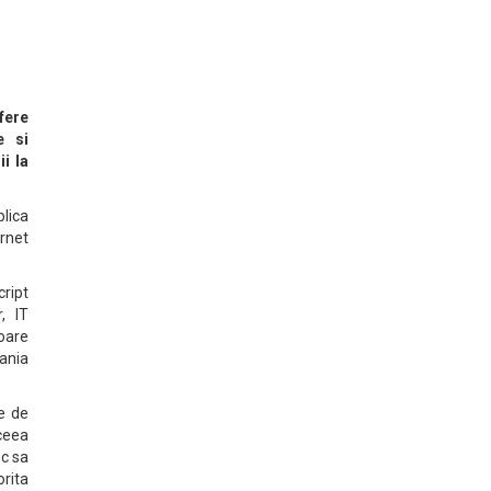
fere
e si
i la
plica
rnet
ript
, IT
toare
mania
e de
 ceea
sc sa
orita