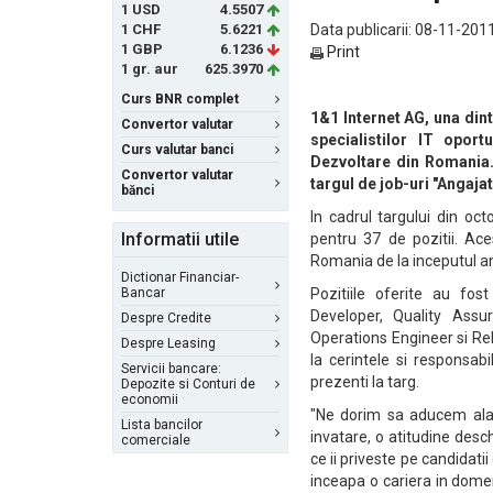
1 USD
4.5507
1 CHF
5.6221
Data publicarii: 08-11-2011
1 GBP
6.1236
Print
1 gr. aur
625.3970
Curs BNR complet
1&1 Internet AG, una din
Convertor valutar
specialistilor IT opor
Curs valutar banci
Dezvoltare din Romania. 
Convertor valutar
targul de job-uri "Angajat
bănci
In cadrul targului din oct
Informatii utile
pentru 37 de pozitii. Ac
Romania de la inceputul an
Dictionar Financiar-
Bancar
Pozitiile oferite au fo
Developer, Quality Assu
Despre Credite
Operations Engineer si Rele
Despre Leasing
la cerintele si responsabi
Servicii bancare:
prezenti la targ.
Depozite si Conturi de
economii
"Ne dorim sa aducem alat
Lista bancilor
invatare, o atitudine desc
comerciale
ce ii priveste pe candidat
inceapa o cariera in domeni