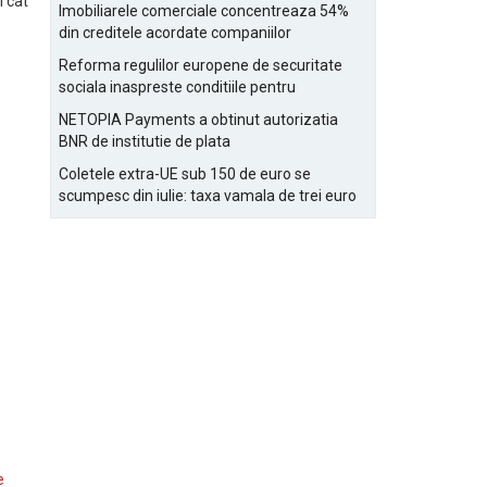
Bucurestiului
i cat
Imobiliarele comerciale concentreaza 54%
din creditele acordate companiilor
nefinanciare
Reforma regulilor europene de securitate
sociala inaspreste conditiile pentru
detasarea salariatilor
NETOPIA Payments a obtinut autorizatia
BNR de institutie de plata
Coletele extra-UE sub 150 de euro se
scumpesc din iulie: taxa vamala de trei euro
pe articol, adaugata la taxa logistica
e