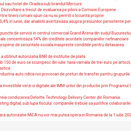
ul sau hotel din Oradea sub brandul Mercure
si Dezvoltare a trecut de evaluarea pe piloni a Comisiei Europene
intre tinerii romani spun ca nu isi permit o locuinta proprie
10,4% in iunie, dar analistii avertizeaza asupra presiunilor persistente pe
uncte de servicii in centrul comercial Grand Arena din sudul Bucurestiu
iale concentreaza 54% din creditele acordate companiilor nefinanciare
uropene de securitate sociala inaspreste conditiile pentru detasarea
obtinut autorizatia BNR de institutie de plata
b 150 de euro se scumpesc din iulie: taxa vamala de trei euro pe articol,
istica
ndustria auto ridica noi provocari de preturi de transfer pentru grupurile
investitiile verzi si digitale ale IMM-urilor din productie prin Programul
reia conducerea Deloitte Technology Delivery Center din Romania
ting digital, sub lupa fiscului: companiile trebuie sa justifice colaborarile
ara autorizatie MiCA nu vor mai putea opera in Romania de la 1 iulie 20