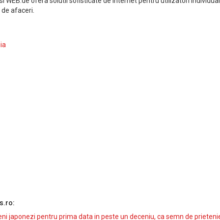
 WEB.de ofera solutii sofisticate de internet pentru utilizatori individual
l de afaceri.
ia
s.ro:
i japonezi pentru prima data in peste un deceniu, ca semn de prieteni