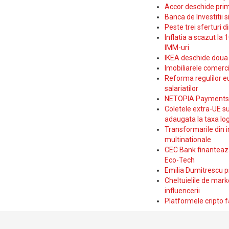
Accor deschide prim
Banca de Investitii 
Peste trei sferturi d
Inflatia a scazut la 
IMM-uri
IKEA deschide doua p
Imobiliarele comerc
Reforma regulilor e
salariatilor
NETOPIA Payments a 
Coletele extra-UE su
adaugata la taxa log
Transformarile din i
multinationale
CEC Bank finanteaza 
Eco-Tech
Emilia Dumitrescu p
Cheltuielile de marke
influencerii
Platformele cripto f