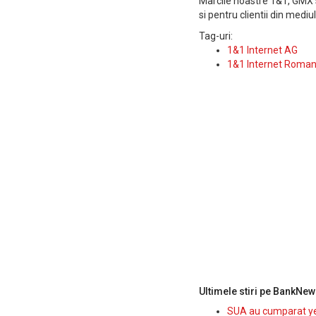
Marcile noastre 1&1, GMX si
si pentru clientii din mediu
Tag-uri:
1&1 Internet AG
1&1 Internet Roman
Ultimele stiri pe BankNew
SUA au cumparat yen