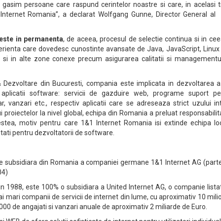
 gasim persoane care raspund cerintelor noastre si care, in acelasi t
 Internet Romania”, a declarat Wolfgang Gunne, Director General al
este in permanenta
, de aceea, procesul de selectie continua si in ce
perienta care dovedesc cunostinte avansate de Java, JavaScript, Linux
si in alte zone conexe precum asigurarea calitatii si managementu
 Dezvoltare din Bucuresti, compania este implicata in dezvoltarea a 
 aplicatii software: servicii de gazduire web, programe suport pe
, vanzari etc., respectiv aplicatii care se adreseaza strict uzului in
ui proiectelor la nivel global, echipa din Romania a preluat responsabili
estea, motiv pentru care 1&1 Internet Romania isi extinde echipa loc
tati pentru dezvoltatorii de software.
e subsidiara din Romania a companiei germane 1&1 Internet AG (parte
04)
in 1988, este 100% o subsidiara a United Internet AG, o companie lista
ai mari companii de servicii de internet din lume, cu aproximativ 10 mil
5000 de angajati si vanzari anuale de aproximativ 2 miliarde de Euro.