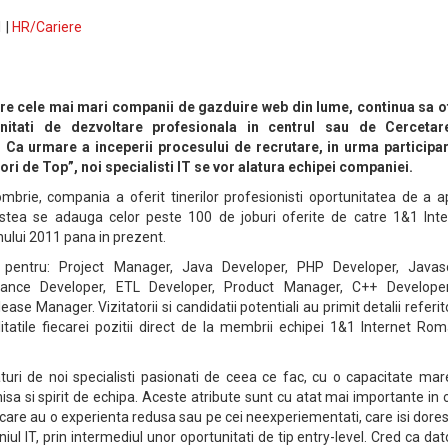
 |
HR/Cariere
tre cele mai mari companii de gazduire web din lume, continua sa o
tunitati de dezvoltare profesionala in centrul sau de Cercetar
Ca urmare a inceperii procesului de recrutare, in urma participari
ori de Top”, noi specialisti IT se vor alatura echipei companiei.
ombrie, compania a oferit tinerilor profesionisti oportunitatea de a a
estea se adauga celor peste 100 de joburi oferite de catre 1&1 Inte
ului 2011 pana in prezent.
st pentru: Project Manager, Java Developer, PHP Developer, Javasc
rance Developer, ETL Developer, Product Manager, C++ Developer
ase Manager. Vizitatorii si candidatii potentiali au primit detalii referi
litatile fiecarei pozitii direct de la membrii echipei 1&1 Internet Ro
uri de noi specialisti pasionati de ceea ce fac, cu o capacitate mar
hisa si spirit de echipa. Aceste atribute sunt cu atat mai importante in
ii care au o experienta redusa sau pe cei neexperiementati, care isi dore
ul IT, prin intermediul unor oportunitati de tip entry-level. Cred ca dat