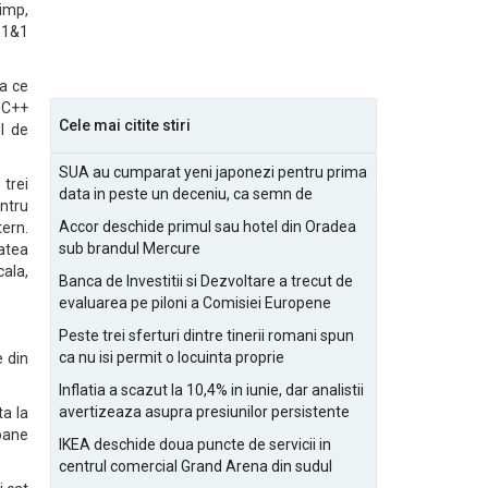
imp,
 1&1
ea ce
 C++
Cele mai citite stiri
l de
SUA au cumparat yeni japonezi pentru prima
trei
data in peste un deceniu, ca semn de
ntru
prietenie
Accor deschide primul sau hotel din Oradea
tern.
sub brandul Mercure
tatea
ala,
Banca de Investitii si Dezvoltare a trecut de
evaluarea pe piloni a Comisiei Europene
Peste trei sferturi dintre tinerii romani spun
ca nu isi permit o locuinta proprie
 din
Inflatia a scazut la 10,4% in iunie, dar analistii
avertizeaza asupra presiunilor persistente
ta la
pentru IMM-uri
ioane
IKEA deschide doua puncte de servicii in
centrul comercial Grand Arena din sudul