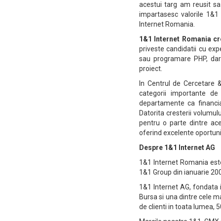
acestui targ am reusit sa
impartasesc valorile 1&1
Internet Romania.
1&1 Internet Romania cr
priveste candidatii cu ex
sau programare PHP, dar 
proiect.
In Centrul de Cercetare &
categorii importante de
departamente ca financiar
Datorita cresterii volumul
pentru o parte dintre ac
oferind excelente oportuni
Despre 1&1 Internet AG
1&1 Internet Romania est
1&1 Group din ianuarie 20
1&1 Internet AG, fondata 
Bursa si una dintre cele m
de clienti in toata lumea, 