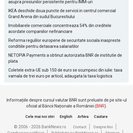
asupra presiunilor persistente pentru IMM-uri
IKEA deschide doua puncte de servicii in centrul comercial
Grand Arena din sudul Bucurestiului
Imobiliarele comerciale concentreaza 54% din creditele
acordate companiilor nefinanciare
Reforma regulilor europene de securitate sociala inaspreste
conditiile pentru detasarea salariatilor
NETOPIA Payments a obtinut autorizatia BNR de institutie de
plata
Coletele extra-UE sub 150 de euro se scumpesc din iulie: taxa
vamala de trei euro pe articol, adaugata la taxa logistica
Informațiile despre cursul valutar BNR sunt preluate de pe site-ul
oficial al Băncii Naționale a României (
BNR
).
Cele mai noi stiri
English
Arhiva
Cautare
© 2006 - 2026 BankNews.ro
Contact
Despre Noi
Dezabonare notificari
Publicitate pe BankNews.ro
Sitemap