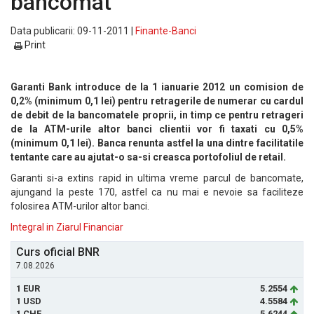
bancomat
Data publicarii: 09-11-2011 |
Finante-Banci
Print
Garanti Bank introduce de la 1 ianuarie 2012 un comision de
0,2% (minimum 0,1 lei) pentru retragerile de numerar cu cardul
de debit de la bancomatele proprii, in timp ce pentru retrageri
de la ATM-urile altor banci clientii vor fi taxati cu 0,5%
(minimum 0,1 lei). Banca renunta astfel la una dintre facilitatile
tentante care au ajutat-o sa-si creasca portofoliul de retail.
Garanti si-a extins rapid in ultima vreme parcul de bancomate,
ajungand la peste 170, astfel ca nu mai e nevoie sa faciliteze
folosirea ATM-urilor altor banci.
Integral in Ziarul Financiar
Curs oficial BNR
7.08.2026
1 EUR
5.2554
1 USD
4.5584
1 CHF
5.6244