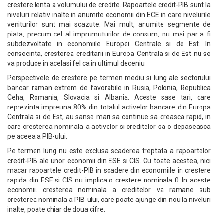
crestere lenta a volumului de credite. Rapoartele credit-PIB sunt la
niveluri relativ inalte in anumite economii din ECE in care nivelurile
veniturilor sunt mai scazute. Mai mult, anumite segmente de
piata, precum cel al imprumuturilor de consum, nu mai par a fi
subdezvoltate in economiile Europei Centrale si de Est. In
consecinta, cresterea creditarii in Europa Centrala si de Est nu se
va produce in acelasi fel ca in ultimul deceniu.
Perspectivele de crestere pe termen mediu si lung ale sectorului
bancar raman extrem de favorabile in Rusia, Polonia, Republica
Ceha, Romania, Slovacia si Albania. Aceste sase tari, care
reprezinta impreuna 80% din totalul activelor bancare din Europa
Centrala si de Est, au sanse mari sa continue sa creasca rapid, in
care cresterea nominala a activelor si creditelor sa o depaseasca
pe aceea a PIB-ului.
Pe termen lung nu este exclusa scaderea treptata a rapoartelor
credit-PIB ale unor economii din ESE si CIS. Cu toate acestea, nici
macar rapoartele credit-PIB in scadere din economiile in crestere
rapida din ESE si CIS nu implica o crestere nominala 0. In aceste
economii, cresterea nominala a creditelor va ramane sub
cresterea nominala a PIB-ului, care poate ajunge din nou la niveluri
inalte, poate chiar de doua cifre.