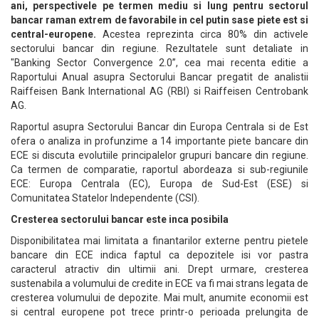
ani, perspectivele pe termen mediu si lung pentru sectorul
bancar raman extrem de favorabile in cel putin sase piete est si
central-europene.
Acestea reprezinta circa 80% din activele
sectorului bancar din regiune. Rezultatele sunt detaliate in
"Banking Sector Convergence 2.0”, cea mai recenta editie a
Raportului Anual asupra Sectorului Bancar pregatit de analistii
Raiffeisen Bank International AG (RBI) si Raiffeisen Centrobank
AG.
Raportul asupra Sectorului Bancar din Europa Centrala si de Est
ofera o analiza in profunzime a 14 importante piete bancare din
ECE si discuta evolutiile principalelor grupuri bancare din regiune.
Ca termen de comparatie, raportul abordeaza si sub-regiunile
ECE: Europa Centrala (EC), Europa de Sud-Est (ESE) si
Comunitatea Statelor Independente (CSI).
Cresterea sectorului bancar este inca posibila
Disponibilitatea mai limitata a finantarilor externe pentru pietele
bancare din ECE indica faptul ca depozitele isi vor pastra
caracterul atractiv din ultimii ani. Drept urmare, cresterea
sustenabila a volumului de credite in ECE va fi mai strans legata de
cresterea volumului de depozite. Mai mult, anumite economii est
si central europene pot trece printr-o perioada prelungita de