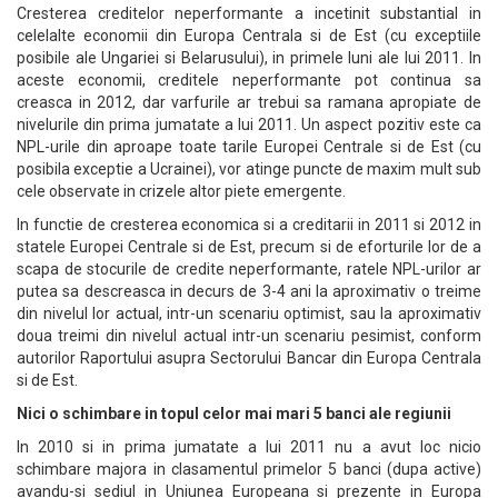
Cresterea creditelor neperformante a incetinit substantial in
celelalte economii din Europa Centrala si de Est (cu exceptiile
posibile ale Ungariei si Belarusului), in primele luni ale lui 2011. In
aceste economii, creditele neperformante pot continua sa
creasca in 2012, dar varfurile ar trebui sa ramana apropiate de
nivelurile din prima jumatate a lui 2011. Un aspect pozitiv este ca
NPL-urile din aproape toate tarile Europei Centrale si de Est (cu
posibila exceptie a Ucrainei), vor atinge puncte de maxim mult sub
cele observate in crizele altor piete emergente.
In functie de cresterea economica si a creditarii in 2011 si 2012 in
statele Europei Centrale si de Est, precum si de eforturile lor de a
scapa de stocurile de credite neperformante, ratele NPL-urilor ar
putea sa descreasca in decurs de 3-4 ani la aproximativ o treime
din nivelul lor actual, intr-un scenariu optimist, sau la aproximativ
doua treimi din nivelul actual intr-un scenariu pesimist, conform
autorilor Raportului asupra Sectorului Bancar din Europa Centrala
si de Est.
Nici o schimbare in topul celor mai mari 5 banci ale regiunii
In 2010 si in prima jumatate a lui 2011 nu a avut loc nicio
schimbare majora in clasamentul primelor 5 banci (dupa active)
avandu-si sediul in Uniunea Europeana si prezente in Europa