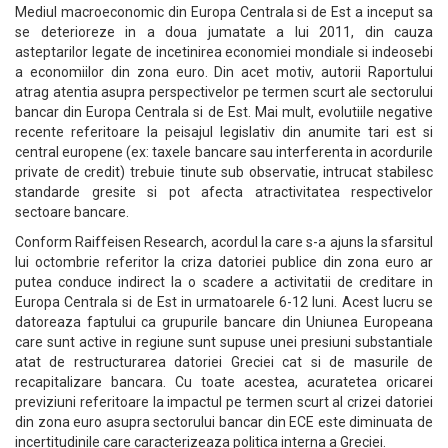
Mediul macroeconomic din Europa Centrala si de Est a inceput sa
se deterioreze in a doua jumatate a lui 2011, din cauza
asteptarilor legate de incetinirea economiei mondiale si indeosebi
a economiilor din zona euro. Din acet motiv, autorii Raportului
atrag atentia asupra perspectivelor pe termen scurt ale sectorului
bancar din Europa Centrala si de Est. Mai mult, evolutiile negative
recente referitoare la peisajul legislativ din anumite tari est si
central europene (ex: taxele bancare sau interferenta in acordurile
private de credit) trebuie tinute sub observatie, intrucat stabilesc
standarde gresite si pot afecta atractivitatea respectivelor
sectoare bancare.
Conform Raiffeisen Research, acordul la care s-a ajuns la sfarsitul
lui octombrie referitor la criza datoriei publice din zona euro ar
putea conduce indirect la o scadere a activitatii de creditare in
Europa Centrala si de Est in urmatoarele 6-12 luni. Acest lucru se
datoreaza faptului ca grupurile bancare din Uniunea Europeana
care sunt active in regiune sunt supuse unei presiuni substantiale
atat de restructurarea datoriei Greciei cat si de masurile de
recapitalizare bancara. Cu toate acestea, acuratetea oricarei
previziuni referitoare la impactul pe termen scurt al crizei datoriei
din zona euro asupra sectorului bancar din ECE este diminuata de
incertitudinile care caracterizeaza politica interna a Greciei.