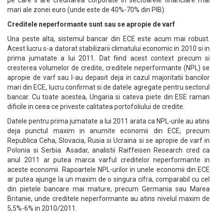
pe care il are creditarea corporate in sectoarele financiare mai
mari ale zonei euro (unde este de 40%-70% din PIB).
Creditele neperformante sunt sau se apropie de varf
Una peste alta, sistemul bancar din ECE este acum mai robust.
Acest lucru s-a datorat stabilizarii climatului economic in 2010 si in
prima jumatate a lui 2011. Dat fiind acest context precum si
cresterea volumelor de credite, creditele neperformante (NPL) se
apropie de varf sau l-au depasit deja in cazul majoritatii bancilor
mari din ECE, lucru confirmat si de datele agregate pentru sectorul
bancar. Cu toate acestea, Ungaria si cateva piete din ESE raman
dificile in ceea ce priveste calitatea portofoliului de credite.
Datele pentru prima jumatate a lui 2011 arata ca NPL-urile au atins
deja punctul maxim in anumite economii din ECE, precum
Republica Ceha, Slovacia, Rusia si Ucraina si se apropie de varf in
Polonia si Serbia. Asadar, analistii Raiffeisen Research cred ca
anul 2011 ar putea marca varful creditelor neperformante in
aceste economii. Rapoartele NPL-urilor in unele economii din ECE
ar putea ajunge la un maxim de o singura cifra, comparabil cu cel
din pietele bancare mai mature, precum Germania sau Marea
Britanie, unde creditele neperformante au atins nivelul maxim de
5,5%-6% in 2010/2011.