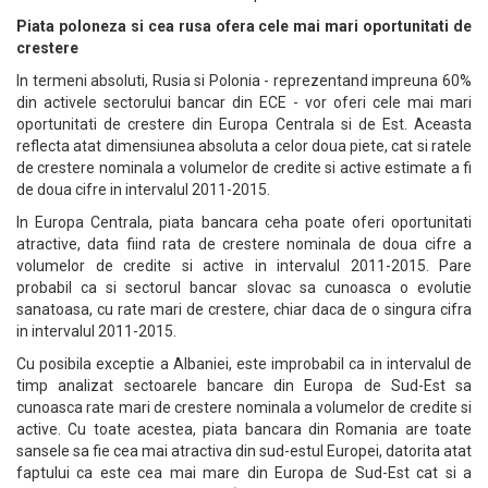
Piata poloneza si cea rusa ofera cele mai mari oportunitati de
crestere
In termeni absoluti, Rusia si Polonia - reprezentand impreuna 60%
din activele sectorului bancar din ECE - vor oferi cele mai mari
oportunitati de crestere din Europa Centrala si de Est. Aceasta
reflecta atat dimensiunea absoluta a celor doua piete, cat si ratele
de crestere nominala a volumelor de credite si active estimate a fi
de doua cifre in intervalul 2011-2015.
In Europa Centrala, piata bancara ceha poate oferi oportunitati
atractive, data fiind rata de crestere nominala de doua cifre a
volumelor de credite si active in intervalul 2011-2015. Pare
probabil ca si sectorul bancar slovac sa cunoasca o evolutie
sanatoasa, cu rate mari de crestere, chiar daca de o singura cifra
in intervalul 2011-2015.
Cu posibila exceptie a Albaniei, este improbabil ca in intervalul de
timp analizat sectoarele bancare din Europa de Sud-Est sa
cunoasca rate mari de crestere nominala a volumelor de credite si
active. Cu toate acestea, piata bancara din Romania are toate
sansele sa fie cea mai atractiva din sud-estul Europei, datorita atat
faptului ca este cea mai mare din Europa de Sud-Est cat si a