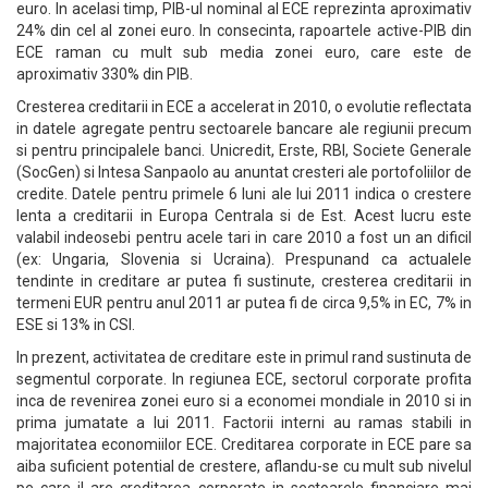
euro. In acelasi timp, PIB-ul nominal al ECE reprezinta aproximativ
24% din cel al zonei euro. In consecinta, rapoartele active-PIB din
ECE raman cu mult sub media zonei euro, care este de
aproximativ 330% din PIB.
Cresterea creditarii in ECE a accelerat in 2010, o evolutie reflectata
in datele agregate pentru sectoarele bancare ale regiunii precum
si pentru principalele banci. Unicredit, Erste, RBI, Societe Generale
(SocGen) si Intesa Sanpaolo au anuntat cresteri ale portofoliilor de
credite. Datele pentru primele 6 luni ale lui 2011 indica o crestere
lenta a creditarii in Europa Centrala si de Est. Acest lucru este
valabil indeosebi pentru acele tari in care 2010 a fost un an dificil
(ex: Ungaria, Slovenia si Ucraina). Prespunand ca actualele
tendinte in creditare ar putea fi sustinute, cresterea creditarii in
termeni EUR pentru anul 2011 ar putea fi de circa 9,5% in EC, 7% in
ESE si 13% in CSI.
In prezent, activitatea de creditare este in primul rand sustinuta de
segmentul corporate. In regiunea ECE, sectorul corporate profita
inca de revenirea zonei euro si a economei mondiale in 2010 si in
prima jumatate a lui 2011. Factorii interni au ramas stabili in
majoritatea economiilor ECE. Creditarea corporate in ECE pare sa
aiba suficient potential de crestere, aflandu-se cu mult sub nivelul