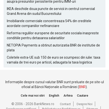
asupra presiunilor persistente pentru IMM-uri
IKEA deschide doua puncte de servicii in centrul comercial
Grand Arena din sudul Bucurestiului
Imobiliarele comerciale concentreaza 54% din creditele
acordate companiilor nefinanciare
Reforma regulilor europene de securitate sociala inaspreste
conditiile pentru detasarea salariatilor
NETOPIA Payments a obtinut autorizatia BNR de institutie de
plata
Coletele extra-UE sub 150 de euro se scumpesc din iulie: taxa
vamala de trei euro pe articol, adaugata la taxa logistica
Informațiile despre cursul valutar BNR sunt preluate de pe site-ul
oficial al Băncii Naționale a României (
BNR
).
Cele mai noi stiri
English
Arhiva
Cautare
© 2006 - 2026 BankNews.ro
Contact
Despre Noi
Dezabonare notificari
Publicitate pe BankNews.ro
Sitemap