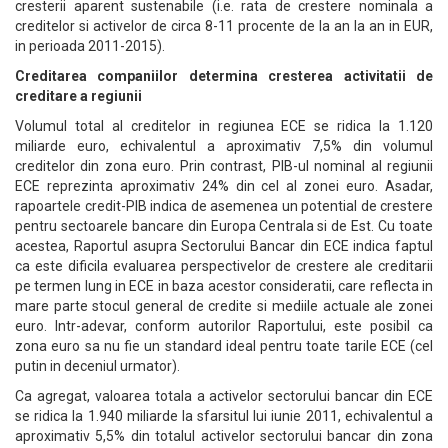
cresterii aparent sustenabile (i.e. rata de crestere nominala a
creditelor si activelor de circa 8-11 procente de la an la an in EUR,
in perioada 2011-2015).
Creditarea companiilor determina cresterea activitatii de
creditare a regiunii
Volumul total al creditelor in regiunea ECE se ridica la 1.120
miliarde euro, echivalentul a aproximativ 7,5% din volumul
creditelor din zona euro. Prin contrast, PIB-ul nominal al regiunii
ECE reprezinta aproximativ 24% din cel al zonei euro. Asadar,
rapoartele credit-PIB indica de asemenea un potential de crestere
pentru sectoarele bancare din Europa Centrala si de Est. Cu toate
acestea, Raportul asupra Sectorului Bancar din ECE indica faptul
ca este dificila evaluarea perspectivelor de crestere ale creditarii
pe termen lung in ECE in baza acestor consideratii, care reflecta in
mare parte stocul general de credite si mediile actuale ale zonei
euro. Intr-adevar, conform autorilor Raportului, este posibil ca
zona euro sa nu fie un standard ideal pentru toate tarile ECE (cel
putin in deceniul urmator).
Ca agregat, valoarea totala a activelor sectorului bancar din ECE
se ridica la 1.940 miliarde la sfarsitul lui iunie 2011, echivalentul a
aproximativ 5,5% din totalul activelor sectorului bancar din zona