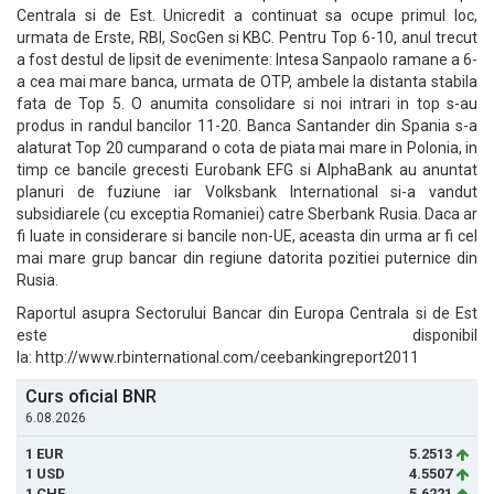
Centrala si de Est. Unicredit a continuat sa ocupe primul loc,
urmata de Erste, RBI, SocGen si KBC. Pentru Top 6-10, anul trecut
a fost destul de lipsit de evenimente: Intesa Sanpaolo ramane a 6-
a cea mai mare banca, urmata de OTP, ambele la distanta stabila
fata de Top 5. O anumita consolidare si noi intrari in top s-au
produs in randul bancilor 11-20. Banca Santander din Spania s-a
alaturat Top 20 cumparand o cota de piata mai mare in Polonia, in
timp ce bancile grecesti Eurobank EFG si AlphaBank au anuntat
planuri de fuziune iar Volksbank International si-a vandut
subsidiarele (cu exceptia Romaniei) catre Sberbank Rusia. Daca ar
fi luate in considerare si bancile non-UE, aceasta din urma ar fi cel
mai mare grup bancar din regiune datorita pozitiei puternice din
Rusia.
Raportul asupra Sectorului Bancar din Europa Centrala si de Est
este disponibil
la: http://www.rbinternational.com/ceebankingreport2011
Curs oficial BNR
6.08.2026
1 EUR
5.2513
1 USD
4.5507
1 CHF
5.6221