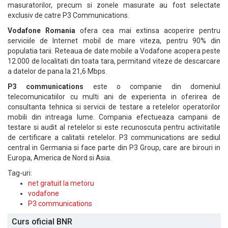
masuratorilor, precum si zonele masurate au fost selectate
exclusiv de catre P3 Communications.
Vodafone Romania
ofera cea mai extinsa acoperire pentru
serviciile de Internet mobil de mare viteza, pentru 90% din
populatia tarii. Reteaua de date mobile a Vodafone acopera peste
12.000 de localitati din toata tara, permitand viteze de descarcare
a datelor de pana la 21,6 Mbps.
P3 communications
este o companie din domeniul
telecomunicatiilor cu multi ani de experienta in oferirea de
consultanta tehnica si servicii de testare a retelelor operatorilor
mobili din intreaga lume. Compania efectueaza campanii de
testare si audit al retelelor si este recunoscuta pentru activitatile
de certificare a calitatii retelelor. P3 communications are sediul
central in Germania si face parte din P3 Group, care are birouri in
Europa, America de Nord si Asia.
Tag-uri:
net gratuit la metoru
vodafone
P3 communications
Curs oficial BNR