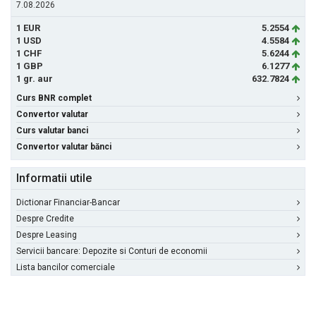
7.08.2026
1 EUR
5.2554
1 USD
4.5584
1 CHF
5.6244
1 GBP
6.1277
1 gr. aur
632.7824
Curs BNR complet
Convertor valutar
Curs valutar banci
Convertor valutar bănci
Informatii utile
Dictionar Financiar-Bancar
Despre Credite
Despre Leasing
Servicii bancare: Depozite si Conturi de economii
Lista bancilor comerciale