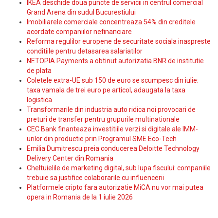
IKEA deschide doua puncte de servicii in centrul comercial
Grand Arena din sudul Bucurestiului
Imobiliarele comerciale concentreaza 54% din creditele
acordate companiilor nefinanciare
Reforma regulilor europene de securitate sociala inaspreste
conditiile pentru detasarea salariatilor
NETOPIA Payments a obtinut autorizatia BNR de institutie
de plata
Coletele extra-UE sub 150 de euro se scumpesc din iulie:
taxa vamala de trei euro pe articol, adaugata la taxa
logistica
Transformarile din industria auto ridica noi provocari de
preturi de transfer pentru grupurile multinationale
CEC Bank finanteaza investitiile verzi si digitale ale IMM-
urilor din productie prin Programul SME Eco-Tech
Emilia Dumitrescu preia conducerea Deloitte Technology
Delivery Center din Romania
Cheltuielile de marketing digital, sub lupa fiscului: companiile
trebuie sa justifice colaborarile cu influencerii
Platformele cripto fara autorizatie MiCA nu vor mai putea
opera in Romania de la 1 iulie 2026