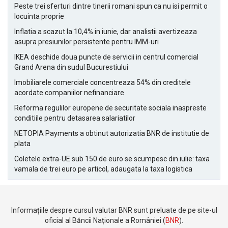
Peste trei sferturi dintre tinerii romani spun ca nu isi permit o
locuinta proprie
Inflatia a scazut la 10,4% in iunie, dar analistii avertizeaza
asupra presiunilor persistente pentru IMM-uri
IKEA deschide doua puncte de servicii in centrul comercial
Grand Arena din sudul Bucurestiului
Imobiliarele comerciale concentreaza 54% din creditele
acordate companiilor nefinanciare
Reforma regulilor europene de securitate sociala inaspreste
conditiile pentru detasarea salariatilor
NETOPIA Payments a obtinut autorizatia BNR de institutie de
plata
Coletele extra-UE sub 150 de euro se scumpesc din iulie: taxa
vamala de trei euro pe articol, adaugata la taxa logistica
Informațiile despre cursul valutar BNR sunt preluate de pe site-ul
oficial al Băncii Naționale a României (
BNR
).