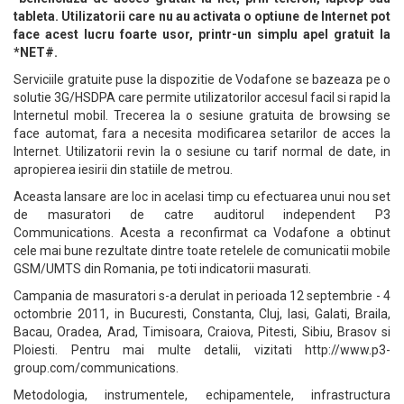
tableta. Utilizatorii care nu au activata o optiune de Internet pot
face acest lucru foarte usor, printr-un simplu apel gratuit la
*NET#.
Serviciile gratuite puse la dispozitie de Vodafone se bazeaza pe o
solutie 3G/HSDPA care permite utilizatorilor accesul facil si rapid la
Internetul mobil. Trecerea la o sesiune gratuita de browsing se
face automat, fara a necesita modificarea setarilor de acces la
Internet. Utilizatorii revin la o sesiune cu tarif normal de date, in
apropierea iesirii din statiile de metrou.
Aceasta lansare are loc in acelasi timp cu efectuarea unui nou set
de masuratori de catre auditorul independent P3
Communications. Acesta a reconfirmat ca Vodafone a obtinut
cele mai bune rezultate dintre toate retelele de comunicatii mobile
GSM/UMTS din Romania, pe toti indicatorii masurati.
Campania de masuratori s-a derulat in perioada 12 septembrie - 4
octombrie 2011, in Bucuresti, Constanta, Cluj, Iasi, Galati, Braila,
Bacau, Oradea, Arad, Timisoara, Craiova, Pitesti, Sibiu, Brasov si
Ploiesti. Pentru mai multe detalii, vizitati http://www.p3-
group.com/communications.
Metodologia, instrumentele, echipamentele, infrastructura