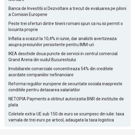
Banca de Investitii si Dezvoltare a trecut de evaluarea pe piloni
a Comisiei Europene
Peste trei sferturi dintre tinerii romani spun ca nu isi permit o
locuinta proprie
Inflatia a scazut la 10,4% in iunie, dar analistii avertizeaza
asupra presiunilor persistente pentru IMM-uri
IKEA deschide doua puncte de servicii in centrul comercial
Grand Arena din sudul Bucurestiului
Imobiliarele comerciale concentreaza 54% din creditele
acordate companiilor nefinanciare
Reforma regulilor europene de securitate sociala inaspreste
conditiile pentru detasarea salariatilor
NETOPIA Payments a obtinut autorizatia BNR de institutie de
plata
Coletele extra-UE sub 150 de euro se scumpesc din iulie: taxa
vamala de trei euro pe articol, adaugata la taxa logistica