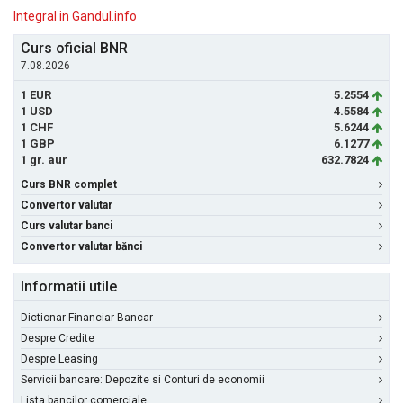
Integral in Gandul.info
Curs oficial BNR
7.08.2026
1 EUR
5.2554
1 USD
4.5584
1 CHF
5.6244
1 GBP
6.1277
1 gr. aur
632.7824
Curs BNR complet
Convertor valutar
Curs valutar banci
Convertor valutar bănci
Informatii utile
Dictionar Financiar-Bancar
Despre Credite
Despre Leasing
Servicii bancare: Depozite si Conturi de economii
Lista bancilor comerciale