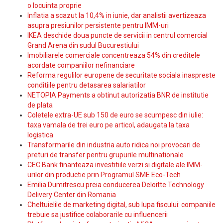
o locuinta proprie
Inflatia a scazut la 10,4% in iunie, dar analistii avertizeaza
asupra presiunilor persistente pentru IMM-uri
IKEA deschide doua puncte de servicii in centrul comercial
Grand Arena din sudul Bucurestiului
Imobiliarele comerciale concentreaza 54% din creditele
acordate companiilor nefinanciare
Reforma regulilor europene de securitate sociala inaspreste
conditiile pentru detasarea salariatilor
NETOPIA Payments a obtinut autorizatia BNR de institutie
de plata
Coletele extra-UE sub 150 de euro se scumpesc din iulie:
taxa vamala de trei euro pe articol, adaugata la taxa
logistica
Transformarile din industria auto ridica noi provocari de
preturi de transfer pentru grupurile multinationale
CEC Bank finanteaza investitiile verzi si digitale ale IMM-
urilor din productie prin Programul SME Eco-Tech
Emilia Dumitrescu preia conducerea Deloitte Technology
Delivery Center din Romania
Cheltuielile de marketing digital, sub lupa fiscului: companiile
trebuie sa justifice colaborarile cu influencerii