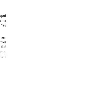
eput
ania
 "au
e am
tilor
 5-6
onta.
torii