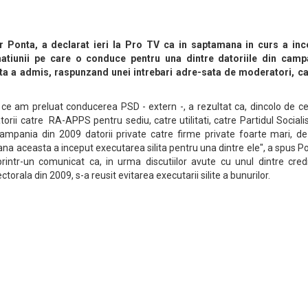
r Ponta, a declarat ieri la Pro TV ca in saptamana in curs a inc
matiunii pe care o conduce pentru una dintre datoriile din camp
ta a admis, raspunzand unei intrebari adre-sata de moderatori, ca
ce am preluat conducerea PSD - extern -, a rezultat ca, dincolo de c
orii catre RA-APPS pentru sediu, catre utilitati, catre Partidul Socialis
ampania din 2009 datorii private catre firme private foarte mari, de
a aceasta a inceput executarea silita pentru una dintre ele", a spus P
printr-un comunicat ca, in urma discutiilor avute cu unul dintre credi
torala din 2009, s-a reusit evitarea executarii silite a bunurilor.