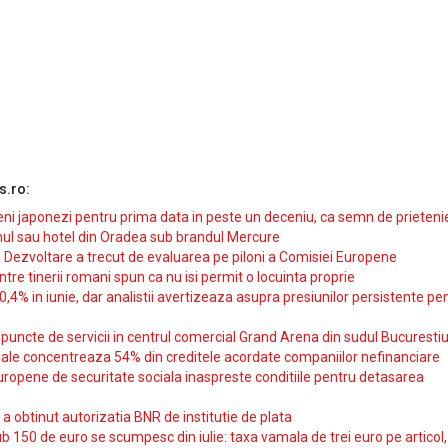
s.ro:
i japonezi pentru prima data in peste un deceniu, ca semn de prieteni
ul sau hotel din Oradea sub brandul Mercure
si Dezvoltare a trecut de evaluarea pe piloni a Comisiei Europene
intre tinerii romani spun ca nu isi permit o locuinta proprie
10,4% in iunie, dar analistii avertizeaza asupra presiunilor persistente pe
uncte de servicii in centrul comercial Grand Arena din sudul Bucurestiu
iale concentreaza 54% din creditele acordate companiilor nefinanciare
uropene de securitate sociala inaspreste conditiile pentru detasarea
obtinut autorizatia BNR de institutie de plata
b 150 de euro se scumpesc din iulie: taxa vamala de trei euro pe articol,