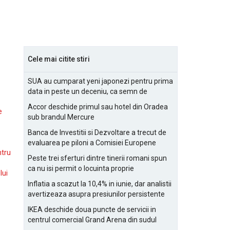
Cele mai citite stiri
SUA au cumparat yeni japonezi pentru prima
data in peste un deceniu, ca semn de
prietenie
Accor deschide primul sau hotel din Oradea
e
sub brandul Mercure
Banca de Investitii si Dezvoltare a trecut de
evaluarea pe piloni a Comisiei Europene
ntru
Peste trei sferturi dintre tinerii romani spun
ca nu isi permit o locuinta proprie
lui
Inflatia a scazut la 10,4% in iunie, dar analistii
avertizeaza asupra presiunilor persistente
pentru IMM-uri
IKEA deschide doua puncte de servicii in
centrul comercial Grand Arena din sudul