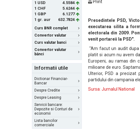
Print
1 USD
4.5584
1 CHF
5.6244
1 GBP
6.1277
1 gr. aur
632.7824
Presedintele PSD, Victo
executarea silita a for
Curs BNR complet
electorala din 2009. Pon
Convertor valutar
venit portareii la PSD".
Curs valutar banci
"Am facut un audit dupa 
Convertor valutar
bănci
platit si acum nu avem dat
Europeni, au ramas din c
milioane de euro. Saptaman
Informatii utile
Ulterior, PSD a precizat 
Dictionar Financiar-
partidului din campania elec
Bancar
Sursa: Jurnalul National
Despre Credite
Despre Leasing
Servicii bancare:
Depozite si Conturi de
economii
Lista bancilor
comerciale