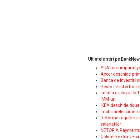
Ultimele stiri pe BankNew
SUA au cumparat yen
Accor deschide prim
Banca de Investitii 
Peste trei sferturi d
Inflatia a scazut la 
IMM-uri
IKEA deschide doua p
Imobiliarele comerc
Reforma regulilor e
salariatilor
NETOPIA Payments a 
Coletele extra-UE su