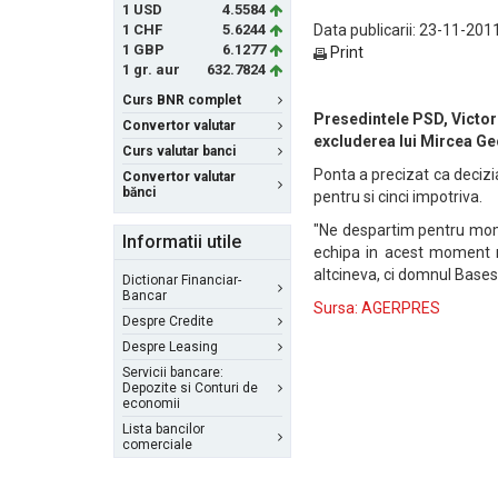
1 USD
4.5584
1 CHF
5.6244
Data publicarii: 23-11-2011
1 GBP
6.1277
Print
1 gr. aur
632.7824
Curs BNR complet
Presedintele PSD, Victor 
Convertor valutar
excluderea lui Mircea Geo
Curs valutar banci
Ponta a precizat ca decizi
Convertor valutar
bănci
pentru si cinci impotriva.
"Ne despartim pentru mome
Informatii utile
echipa in acest moment ne
altcineva, ci domnul Bases
Dictionar Financiar-
Bancar
Sursa: AGERPRES
Despre Credite
Despre Leasing
Servicii bancare:
Depozite si Conturi de
economii
Lista bancilor
comerciale