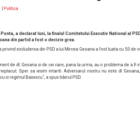
 |
Politica
Ponta, a declarat luni, la finalul Comitetului Executiv National al PS
ana din partid a fost o decizie grea.
a privind excluderea din PSD a lui Mircea Geoana a fost luata cu 50 de v
nt de dl. Geoana si de cei care, pana la urma, au o problema de a fi i
placut. Sper sa iesim intariti. Adversarul nostru nu este dl Geoana, 
cu si regimul Basescu", a spus liderul PSD.