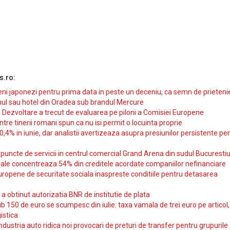
s.ro:
i japonezi pentru prima data in peste un deceniu, ca semn de prieteni
ul sau hotel din Oradea sub brandul Mercure
si Dezvoltare a trecut de evaluarea pe piloni a Comisiei Europene
intre tinerii romani spun ca nu isi permit o locuinta proprie
10,4% in iunie, dar analistii avertizeaza asupra presiunilor persistente pe
uncte de servicii in centrul comercial Grand Arena din sudul Bucurestiu
iale concentreaza 54% din creditele acordate companiilor nefinanciare
uropene de securitate sociala inaspreste conditiile pentru detasarea
obtinut autorizatia BNR de institutie de plata
b 150 de euro se scumpesc din iulie: taxa vamala de trei euro pe articol,
istica
ndustria auto ridica noi provocari de preturi de transfer pentru grupurile