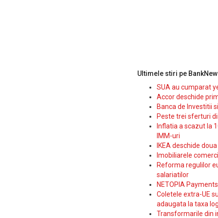
Ultimele stiri pe BankNew
SUA au cumparat yen
Accor deschide prim
Banca de Investitii 
Peste trei sferturi d
Inflatia a scazut la 
IMM-uri
IKEA deschide doua p
Imobiliarele comerc
Reforma regulilor e
salariatilor
NETOPIA Payments a 
Coletele extra-UE su
adaugata la taxa log
Transformarile din i