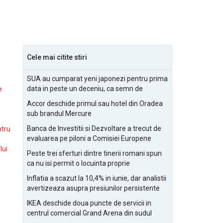
Cele mai citite stiri
SUA au cumparat yeni japonezi pentru prima
data in peste un deceniu, ca semn de
e
prietenie
Accor deschide primul sau hotel din Oradea
sub brandul Mercure
Banca de Investitii si Dezvoltare a trecut de
ntru
evaluarea pe piloni a Comisiei Europene
lui
Peste trei sferturi dintre tinerii romani spun
ca nu isi permit o locuinta proprie
Inflatia a scazut la 10,4% in iunie, dar analistii
avertizeaza asupra presiunilor persistente
pentru IMM-uri
IKEA deschide doua puncte de servicii in
centrul comercial Grand Arena din sudul