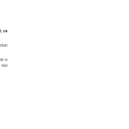
D, ca
oturi
ntr-o
nici