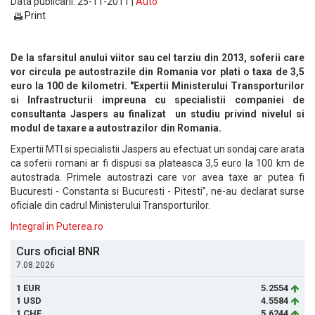
Data publicarii: 25-11-2011 |
Auto
Print
De la sfarsitul anului viitor sau cel tarziu din 2013, soferii care
vor circula pe autostrazile din Romania vor plati o taxa de 3,5
euro la 100 de kilometri. "Expertii Ministerului Transporturilor
si Infrastructurii impreuna cu specialistii companiei de
consultanta Jaspers au finalizat un studiu privind nivelul si
modul de taxare a autostrazilor din Romania.
Expertii MTI si specialistii Jaspers au efectuat un sondaj care arata
ca soferii romani ar fi dispusi sa plateasca 3,5 euro la 100 km de
autostrada. Primele autostrazi care vor avea taxe ar putea fi
Bucuresti - Constanta si Bucuresti - Pitesti”, ne-au declarat surse
oficiale din cadrul Ministerului Transporturilor.
Integral in Puterea.ro
Curs oficial BNR
7.08.2026
1 EUR
5.2554
1 USD
4.5584
1 CHF
5.6244