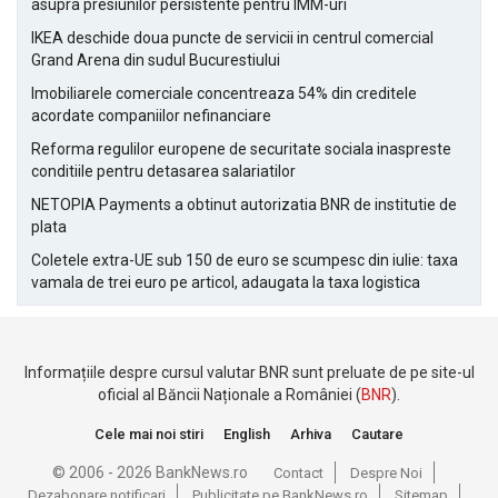
asupra presiunilor persistente pentru IMM-uri
IKEA deschide doua puncte de servicii in centrul comercial
Grand Arena din sudul Bucurestiului
Imobiliarele comerciale concentreaza 54% din creditele
acordate companiilor nefinanciare
Reforma regulilor europene de securitate sociala inaspreste
conditiile pentru detasarea salariatilor
NETOPIA Payments a obtinut autorizatia BNR de institutie de
plata
Coletele extra-UE sub 150 de euro se scumpesc din iulie: taxa
vamala de trei euro pe articol, adaugata la taxa logistica
Informațiile despre cursul valutar BNR sunt preluate de pe site-ul
oficial al Băncii Naționale a României (
BNR
).
Cele mai noi stiri
English
Arhiva
Cautare
© 2006 - 2026 BankNews.ro
Contact
Despre Noi
Dezabonare notificari
Publicitate pe BankNews.ro
Sitemap