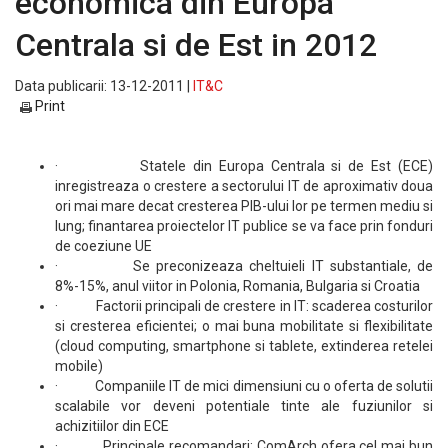
economica din Europa
Centrala si de Est in 2012
Data publicarii: 13-12-2011 |
IT&C
Print
· Statele din Europa Centrala si de Est (ECE)
inregistreaza o crestere a sectorului IT de aproximativ doua
ori mai mare decat cresterea PIB-ului lor pe termen mediu si
lung; finantarea proiectelor IT publice se va face prin fonduri
de coeziune UE
· Se preconizeaza cheltuieli IT substantiale, de
8%-15%, anul viitor in Polonia, Romania, Bulgaria si Croatia
· Factorii principali de crestere in IT: scaderea costurilor
si cresterea eficientei; o mai buna mobilitate si flexibilitate
(cloud computing, smartphone si tablete, extinderea retelei
mobile)
· Companiile IT de mici dimensiuni cu o oferta de solutii
scalabile vor deveni potentiale tinte ale fuziunilor si
achizitiilor din ECE
· Principale recomandari: ComArch ofera cel mai bun