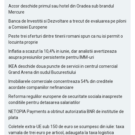
Accor deschide primul sau hotel din Oradea sub brandul
Mercure
Banca de Investitii si Dezvoltare a trecut de evaluarea pe piloni
a Comisiei Europene
Peste trei sferturi dintre tinerii romani spun ca nu isi permit o
locuinta proprie
Inflatia a scazut la 10,4% in iunie, dar analistii avertizeaza
asupra presiunilor persistente pentru IMM-uri
IKEA deschide doua puncte de servicii in centrul comercial
Grand Arena din sudul Bucurestiului
Imobiliarele comerciale concentreaza 54% din creditele
acordate companiilor nefinanciare
Reforma regulilor europene de securitate sociala inaspreste
conditiile pentru detasarea salariatilor
NETOPIA Payments a obtinut autorizatia BNR de institutie de
plata
Coletele extra-UE sub 150 de euro se scumpesc din iulie: taxa
vamala de trei euro pe articol, adaugata la taxa logistica