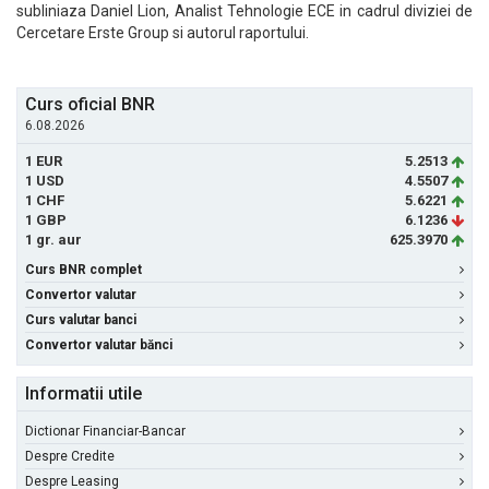
subliniaza Daniel Lion, Analist Tehnologie ECE in cadrul diviziei de
Cercetare Erste Group si autorul raportului.
Curs oficial BNR
6.08.2026
1 EUR
5.2513
1 USD
4.5507
1 CHF
5.6221
1 GBP
6.1236
1 gr. aur
625.3970
Curs BNR complet
Convertor valutar
Curs valutar banci
Convertor valutar bănci
Informatii utile
Dictionar Financiar-Bancar
Despre Credite
Despre Leasing