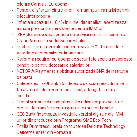
piloni a Comisiei Europene
Peste trei sferturi dintre tinerii romani spun ca nu isi permit
o locuinta proprie
Inflatia a scazut la 10,4% in iunie, dar analistii avertizeaza
asupra presiunilor persistente pentru IMM-uri
IKEA deschide doua puncte de servicii in centrul comercial
Grand Arena din sudul Bucurestiului
Imobiliarele comerciale concentreaza 54% din creditele
acordate companiilor nefinanciare
Reforma regulilor europene de securitate sociala inaspreste
conditiile pentru detasarea salariatilor
NETOPIA Payments a obtinut autorizatia BNR de institutie
de plata
Coletele extra-UE sub 150 de euro se scumpesc din iulie:
taxa vamala de trei euro pe articol, adaugata la taxa
logistica
Transformarile din industria auto ridica noi provocari de
preturi de transfer pentru grupurile multinationale
CEC Bank finanteaza investitiile verzi si digitale ale IMM-
urilor din productie prin Programul SME Eco-Tech
Emilia Dumitrescu preia conducerea Deloitte Technology
Delivery Center din Romania