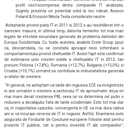
profil risc/recompensa dintre companiile IT analizate,
Sygnity prezinta un potential solid la risc ridicat, Asseco
Poland & Ericsson Nikola Tesla considerate neutre.
Asteptarile privind piata IT in 2011 si 2012 s-au reechilibrat intr-o
oarecare masura, in ultimul timp, datorita temerilor tot mai mari
legate de efectele secundare generate de problema datoriilor din
Europa Occidentala. Cu toate acestea, analistii Erste Group spun
ca, deocamdata, nu se constata aproape nicio schimbare a
comportamentului privind cheltuielile IT. Acest fapt este confirmat
de estimarea unei cresteri solide a cheltuielilor IT in 2012, tari
precum Polonia (+7,8%), Romania (+12,7%), Bulgaria (+15,0%) si
Croatia (+10,1%) urmand sa contribuie la imbunatatirea generala
a ratelor de crestere.
''In general, ne asteptam ca tarile din regiunea ECE sa inregistreze
in anii urmatori o crestere a sectorului IT de aproximativ doua ori
mai mare decat cresterea PIB, ceea ce va determina cel putin o
reducere a decalajului fata de tarile occidentale. Este tot mai clar
ca, in majoritatea cazurilor, convergenta in UE va mai dura cativa
ani si va incuraja cererea de IT in regiune. Astfel, finantarea este
asigurata de Fondurile de Coeziune europene folosite atat pentru
proiecte IT publice, cat si pentru investitii IT ale companiilor'',