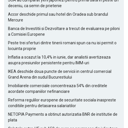
SUA au cumparat yeni japonezi pentru prima data in peste un
deceniu, ca semn de prietenie
Accor deschide primul sau hotel din Oradea sub brandul
Mercure
Banca de Investitii si Dezvoltare a trecut de evaluarea pe piloni
a Comisiei Europene
Peste trei sferturi dintre tinerii romani spun ca nu isi permit o
locuinta proprie
Inflatia a scazut la 10,4% in iunie, dar analistii avertizeaza
asupra presiunilor persistente pentru IMM-uri
IKEA deschide doua puncte de servicii in centrul comercial
Grand Arena din sudul Bucurestiului
Imobiliarele comerciale concentreaza 54% din creditele
acordate companiilor nefinanciare
Reforma regulilor europene de securitate sociala inaspreste
conditiile pentru detasarea salariatilor
NETOPIA Payments a obtinut autorizatia BNR de institutie de
plata