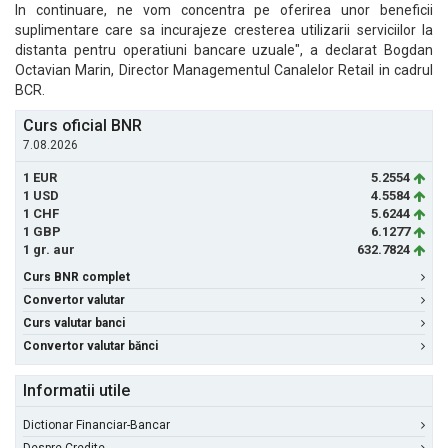
In continuare, ne vom concentra pe oferirea unor beneficii
suplimentare care sa incurajeze cresterea utilizarii serviciilor la
distanta pentru operatiuni bancare uzuale", a declarat Bogdan
Octavian Marin, Director Managementul Canalelor Retail in cadrul
BCR.
Curs oficial BNR
7.08.2026
1 EUR
5.2554
1 USD
4.5584
1 CHF
5.6244
1 GBP
6.1277
1 gr. aur
632.7824
Curs BNR complet
Convertor valutar
Curs valutar banci
Convertor valutar bănci
Informatii utile
Dictionar Financiar-Bancar