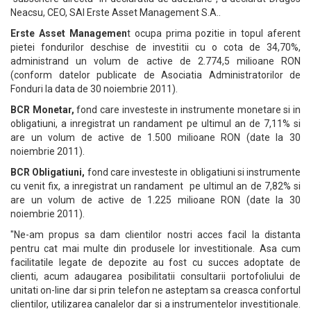
Neacsu, CEO, SAI Erste Asset Management S.A..
Erste Asset Managemen
t ocupa prima pozitie in topul aferent
pietei fondurilor deschise de investitii cu o cota de 34,70%,
administrand un volum de active de 2.774,5 milioane RON
(conform datelor publicate de Asociatia Administratorilor de
Fonduri la data de 30 noiembrie 2011).
BCR Monetar,
fond care investeste in instrumente monetare si in
obligatiuni, a inregistrat un randament pe ultimul an de 7,11% si
are un volum de active de 1.500 milioane RON (date la 30
noiembrie 2011).
BCR Obligatiuni,
fond care investeste in obligatiuni si instrumente
cu venit fix, a inregistrat un randament pe ultimul an de 7,82% si
are un volum de active de 1.225 milioane RON (date la 30
noiembrie 2011).
"Ne-am propus sa dam clientilor nostri acces facil la distanta
pentru cat mai multe din produsele lor investitionale. Asa cum
facilitatile legate de depozite au fost cu succes adoptate de
clienti, acum adaugarea posibilitatii consultarii portofoliului de
unitati on-line dar si prin telefon ne asteptam sa creasca confortul
clientilor, utilizarea canalelor dar si a instrumentelor investitionale.