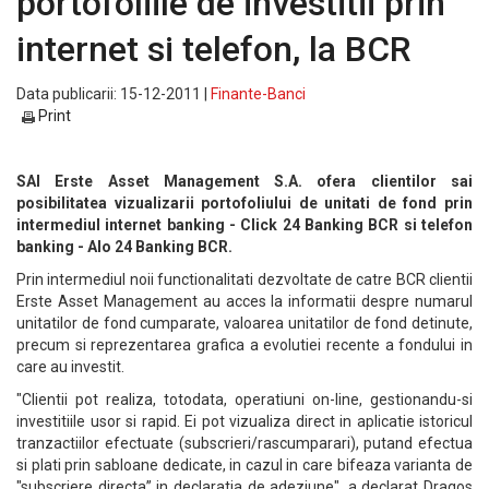
portofoliile de investitii prin
internet si telefon, la BCR
Data publicarii: 15-12-2011 |
Finante-Banci
Print
SAI Erste Asset Management S.A. ofera clientilor sai
posibilitatea vizualizarii portofoliului de unitati de fond prin
intermediul internet banking - Click 24 Banking BCR si telefon
banking - Alo 24 Banking BCR.
Prin intermediul noii functionalitati dezvoltate de catre BCR clientii
Erste Asset Management au acces la informatii despre numarul
unitatilor de fond cumparate, valoarea unitatilor de fond detinute,
precum si reprezentarea grafica a evolutiei recente a fondului in
care au investit.
"Clientii pot realiza, totodata, operatiuni on-line, gestionandu-si
investitiile usor si rapid. Ei pot vizualiza direct in aplicatie istoricul
tranzactiilor efectuate (subscrieri/rascumparari), putand efectua
si plati prin sabloane dedicate, in cazul in care bifeaza varianta de
"subscriere directa” in declaratia de adeziune", a declarat Dragos