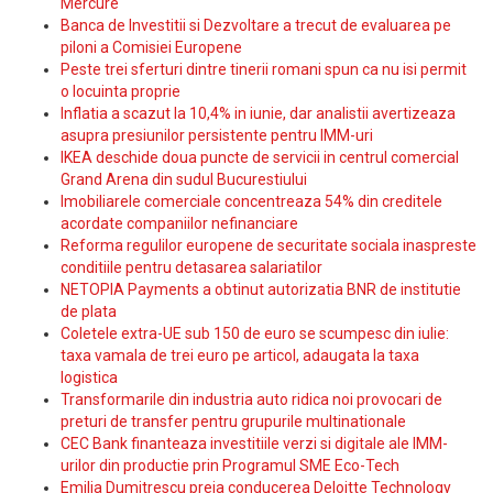
Mercure
Banca de Investitii si Dezvoltare a trecut de evaluarea pe
piloni a Comisiei Europene
Peste trei sferturi dintre tinerii romani spun ca nu isi permit
o locuinta proprie
Inflatia a scazut la 10,4% in iunie, dar analistii avertizeaza
asupra presiunilor persistente pentru IMM-uri
IKEA deschide doua puncte de servicii in centrul comercial
Grand Arena din sudul Bucurestiului
Imobiliarele comerciale concentreaza 54% din creditele
acordate companiilor nefinanciare
Reforma regulilor europene de securitate sociala inaspreste
conditiile pentru detasarea salariatilor
NETOPIA Payments a obtinut autorizatia BNR de institutie
de plata
Coletele extra-UE sub 150 de euro se scumpesc din iulie:
taxa vamala de trei euro pe articol, adaugata la taxa
logistica
Transformarile din industria auto ridica noi provocari de
preturi de transfer pentru grupurile multinationale
CEC Bank finanteaza investitiile verzi si digitale ale IMM-
urilor din productie prin Programul SME Eco-Tech
Emilia Dumitrescu preia conducerea Deloitte Technology