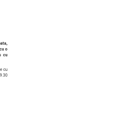
ata,
 cu o
s cu
se cu
9.30