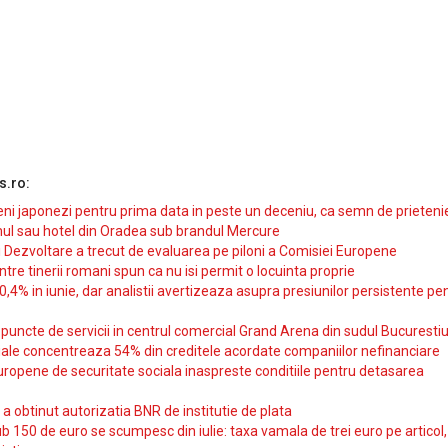
s.ro:
i japonezi pentru prima data in peste un deceniu, ca semn de prieteni
ul sau hotel din Oradea sub brandul Mercure
si Dezvoltare a trecut de evaluarea pe piloni a Comisiei Europene
intre tinerii romani spun ca nu isi permit o locuinta proprie
10,4% in iunie, dar analistii avertizeaza asupra presiunilor persistente pe
uncte de servicii in centrul comercial Grand Arena din sudul Bucurestiu
iale concentreaza 54% din creditele acordate companiilor nefinanciare
uropene de securitate sociala inaspreste conditiile pentru detasarea
obtinut autorizatia BNR de institutie de plata
b 150 de euro se scumpesc din iulie: taxa vamala de trei euro pe articol,