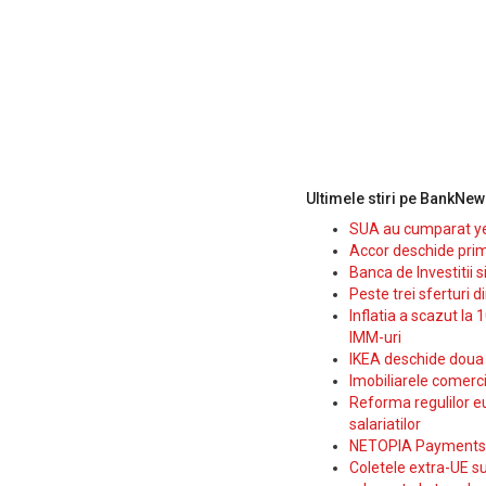
Ultimele stiri pe BankNew
SUA au cumparat yen
Accor deschide prim
Banca de Investitii 
Peste trei sferturi d
Inflatia a scazut la 
IMM-uri
IKEA deschide doua p
Imobiliarele comerc
Reforma regulilor e
salariatilor
NETOPIA Payments a 
Coletele extra-UE su