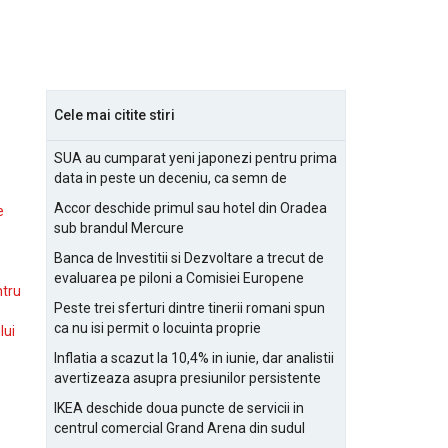
Cele mai citite stiri
SUA au cumparat yeni japonezi pentru prima
data in peste un deceniu, ca semn de
prietenie
Accor deschide primul sau hotel din Oradea
e
sub brandul Mercure
Banca de Investitii si Dezvoltare a trecut de
evaluarea pe piloni a Comisiei Europene
ntru
Peste trei sferturi dintre tinerii romani spun
ca nu isi permit o locuinta proprie
lui
Inflatia a scazut la 10,4% in iunie, dar analistii
avertizeaza asupra presiunilor persistente
pentru IMM-uri
IKEA deschide doua puncte de servicii in
centrul comercial Grand Arena din sudul