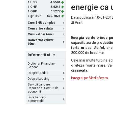
1 USD
4.5584
energie ca 
1 CHF
5.6244
1 GBP
6.1277
1 gr. aur
632.7824
Data publicarii: 10-01-2012
Print
Curs BNR complet
Convertor valutar
Curs valutar banci
Energia verde prinde pu
Convertor valutar
capacitatea de productie 
bănci
forta uriasa. Astfel, en
200.000 de locuinte.
Informatii utile
Cele mai multe turbine eo
Dictionar Financiar-
o viteza foarte mare. Va
Bancar
dimineata.
Despre Credite
Integral pe Mediafax.ro
Despre Leasing
Servicii bancare:
Depozite si Conturi de
economii
Lista bancilor
comerciale