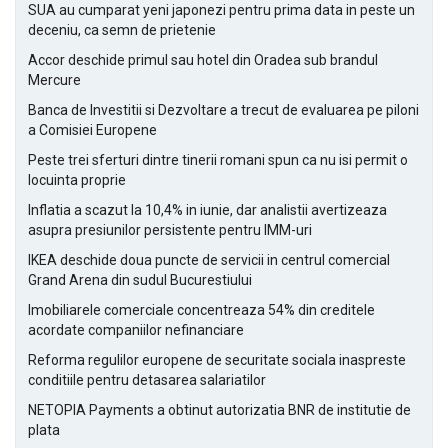
SUA au cumparat yeni japonezi pentru prima data in peste un
deceniu, ca semn de prietenie
Accor deschide primul sau hotel din Oradea sub brandul
Mercure
Banca de Investitii si Dezvoltare a trecut de evaluarea pe piloni
a Comisiei Europene
Peste trei sferturi dintre tinerii romani spun ca nu isi permit o
locuinta proprie
Inflatia a scazut la 10,4% in iunie, dar analistii avertizeaza
asupra presiunilor persistente pentru IMM-uri
IKEA deschide doua puncte de servicii in centrul comercial
Grand Arena din sudul Bucurestiului
Imobiliarele comerciale concentreaza 54% din creditele
acordate companiilor nefinanciare
Reforma regulilor europene de securitate sociala inaspreste
conditiile pentru detasarea salariatilor
NETOPIA Payments a obtinut autorizatia BNR de institutie de
plata