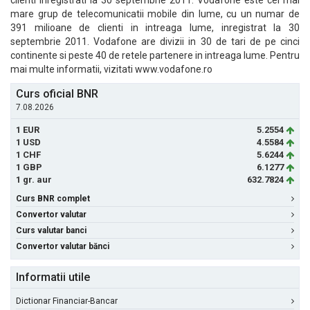
clienti inregistrati la 30 septembrie 2011. Vodafone este cel mai
mare grup de telecomunicatii mobile din lume, cu un numar de
391 milioane de clienti in intreaga lume, inregistrat la 30
septembrie 2011. Vodafone are divizii in 30 de tari de pe cinci
continente si peste 40 de retele partenere in intreaga lume. Pentru
mai multe informatii, vizitati www.vodafone.ro
Curs oficial BNR
7.08.2026
1 EUR
5.2554
1 USD
4.5584
1 CHF
5.6244
1 GBP
6.1277
1 gr. aur
632.7824
Curs BNR complet
Convertor valutar
Curs valutar banci
Convertor valutar bănci
Informatii utile
Dictionar Financiar-Bancar