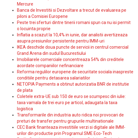
Mercure
Banca de Investitii si Dezvoltare a trecut de evaluarea pe
piloni a Comisiei Europene
Peste trei sferturi dintre tinerii romani spun ca nu isi permit
o locuinta proprie
Inflatia a scazut la 10,4% in iunie, dar analistii avertizeaza
asupra presiunilor persistente pentru IMM-uri
IKEA deschide doua puncte de servicii in centrul comercial
Grand Arena din sudul Bucurestiului
Imobiliarele comerciale concentreaza 54% din creditele
acordate companiilor nefinanciare
Reforma regulilor europene de securitate sociala inaspreste
conditiile pentru detasarea salariatilor
NETOPIA Payments a obtinut autorizatia BNR de institutie
de plata
Coletele extra-UE sub 150 de euro se scumpesc din iulie:
taxa vamala de trei euro pe articol, adaugata la taxa
logistica
Transformarile din industria auto ridica noi provocari de
preturi de transfer pentru grupurile multinationale
CEC Bank finanteaza investitiile verzi si digitale ale IMM-
urilor din productie prin Programul SME Eco-Tech