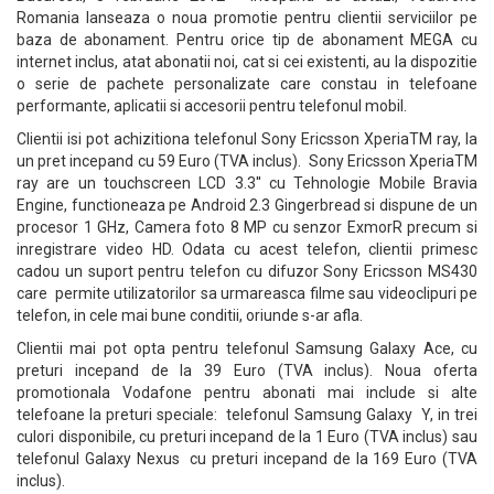
Romania lanseaza o noua promotie pentru clientii serviciilor pe
baza de abonament. Pentru orice tip de abonament MEGA cu
internet inclus, atat abonatii noi, cat si cei existenti, au la dispozitie
o serie de pachete personalizate care constau in telefoane
performante, aplicatii si accesorii pentru telefonul mobil.
Clientii isi pot achizitiona telefonul Sony Ericsson XperiaTM ray, la
un pret incepand cu 59 Euro (TVA inclus). Sony Ericsson XperiaTM
ray are un touchscreen LCD 3.3'' cu Tehnologie Mobile Bravia
Engine, functioneaza pe Android 2.3 Gingerbread si dispune de un
procesor 1 GHz, Camera foto 8 MP cu senzor ExmorR precum si
inregistrare video HD. Odata cu acest telefon, clientii primesc
cadou un suport pentru telefon cu difuzor Sony Ericsson MS430
care permite utilizatorilor sa urmareasca filme sau videoclipuri pe
telefon, in cele mai bune conditii, oriunde s-ar afla.
Clientii mai pot opta pentru telefonul Samsung Galaxy Ace, cu
preturi incepand de la 39 Euro (TVA inclus). Noua oferta
promotionala Vodafone pentru abonati mai include si alte
telefoane la preturi speciale: telefonul Samsung Galaxy Y, in trei
culori disponibile, cu preturi incepand de la 1 Euro (TVA inclus) sau
telefonul Galaxy Nexus cu preturi incepand de la 169 Euro (TVA
inclus).