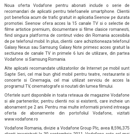
Noua oferta Vodafone pentru abonati include o serie de
recomandari de aplicatii pentru telefoanele smartphone. Clientii
pot beneficia acum de trafic gratuit in aplicatia Seenow pe durata
promotiei. Seenow ofera acces la 15 canale TV si o selectie de
filme artistice premium, documentare si filme clasice romanesti,
fiind singura platforma de continut video din Romania accesibila
de pe telefonul mobil. In plus, clientii care achizitioneaza telefonul
Galaxy Nexus sau Samsung Galaxy Note primesc acces gratuit la
sectiunea de canale TV in primele 6 luni de utilizare, din partea
Vodafone si Samsung Romania.
Alte aplicatii recomandate utilizatorilor de Internet pe mobil sunt
Sapte Seri, cel mai bun ghid mobil pentru teatre, restaurante si
concerte si Cinemagia, cel mai utilizat serviciu de acces la
programul TV, cinematografe si noutati din lumea filmului.
Ofertele sunt disponibile in toata reteaua de magazine Vodafone
si ale partenerilor, pentru clientii noi si existenti, care incheie un
abonament pe 2 ani. Pentru mai multe informatii privind intreaga
oferta de abonamente din portofoliul Vodafone, vizitati
www.vodafone.ro
Vodafone Romania, divizie a Vodafone Group Plc, avea 8,596,375