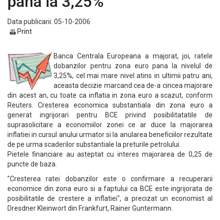
pana la 3,25%
Data publicarii: 05-10-2006
Print
Banca Centrala Europeana a majorat, joi, ratele
dobanzilor pentru zona euro pana la nivelul de
3,25%, cel mai mare nivel atins in ultimii patru ani,
aceasta decizie marcand cea de-a cincea majorare
din acest an, cu toate ca inflatia in zona euro a scazut, conform
Reuters. Cresterea economica substantiala din zona euro a
generat ingrijorari pentru BCE privind posibilitatatile de
suprasolicitare a economiilor zonei ce ar duce la majorarea
inflatiei in cursul anului urmator si la anularea beneficiilor rezultate
de pe urma scaderilor substantiale la preturile petrolului.
Pietele financiare au asteptat cu interes majorarea de 0,25 de
puncte de baza.
"Cresterea ratei dobanzilor este o confirmare a recuperarii
economice din zona euro si a faptului ca BCE este ingrijorata de
posibilitatile de crestere a inflatiei", a precizat un economist al
Dresdner Kleinwort din Frankfurt, Rainer Guntermann.