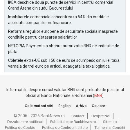
IKEA deschide doua puncte de servicii in centrul comercial
Grand Arena din sudul Bucurestiului
Imobiliarele comerciale concentreaza 54% din creditele
acordate companiilor nefinanciare
Reforma regulilor europene de securitate sociala inaspreste
conditiile pentru detasarea salariatilor
NETOPIA Payments a obtinut autorizatia BNR de institutie de
plata
Coletele extra-UE sub 150 de euro se scumpesc din iulie: taxa
vamala de trei euro pe articol, adaugata la taxa logistica
Informațiile despre cursul valutar BNR sunt preluate de pe site-ul
oficial al Băncii Naționale a României (
BNR
).
Cele mai noi stiri
English
Arhiva
Cautare
© 2006 - 2026 BankNews.ro
Contact
Despre Noi
Dezabonare notificari
Publicitate pe BankNews.ro
Sitemap
Politica de Cookie
Politica de Confidentialitate
Termeni si Conditii