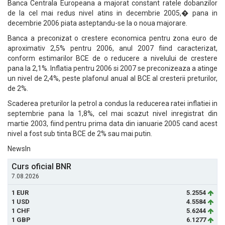
Banca Centrala Europeana a majorat constant ratele dobanzilor
de la cel mai redus nivel atins in decembrie 2005,� pana in
decembrie 2006 piata asteptandu-se la o noua majorare.
Banca a preconizat o crestere economica pentru zona euro de
aproximativ 2,5% pentru 2006, anul 2007 fiind caracterizat,
conform estimarilor BCE de o reducere a nivelului de crestere
pana la 2,1%. Inflatia pentru 2006 si 2007 se preconizeaza a atinge
un nivel de 2,4%, peste plafonul anual al BCE al cresterii preturilor,
de 2%.
Scaderea preturilor la petrol a condus la reducerea ratei inflatiei in
septembrie pana la 1,8%, cel mai scazut nivel inregistrat din
martie 2003, fiind pentru prima data din ianuarie 2005 cand acest
nivel a fost sub tinta BCE de 2% sau mai putin.
NewsIn
Curs oficial BNR
7.08.2026
1 EUR
5.2554
1 USD
4.5584
1 CHF
5.6244
1 GBP
6.1277