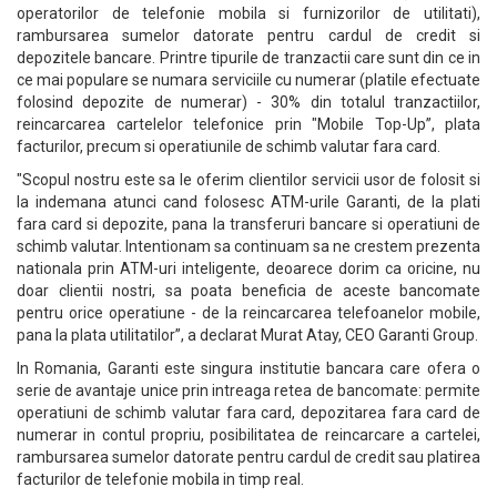
operatorilor de telefonie mobila si furnizorilor de utilitati),
rambursarea sumelor datorate pentru cardul de credit si
depozitele bancare. Printre tipurile de tranzactii care sunt din ce in
ce mai populare se numara serviciile cu numerar (platile efectuate
folosind depozite de numerar) - 30% din totalul tranzactiilor,
reincarcarea cartelelor telefonice prin "Mobile Top-Up”, plata
facturilor, precum si operatiunile de schimb valutar fara card.
"Scopul nostru este sa le oferim clientilor servicii usor de folosit si
la indemana atunci cand folosesc ATM-urile Garanti, de la plati
fara card si depozite, pana la transferuri bancare si operatiuni de
schimb valutar. Intentionam sa continuam sa ne crestem prezenta
nationala prin ATM-uri inteligente, deoarece dorim ca oricine, nu
doar clientii nostri, sa poata beneficia de aceste bancomate
pentru orice operatiune - de la reincarcarea telefoanelor mobile,
pana la plata utilitatilor”, a declarat Murat Atay, CEO Garanti Group.
In Romania, Garanti este singura institutie bancara care ofera o
serie de avantaje unice prin intreaga retea de bancomate: permite
operatiuni de schimb valutar fara card, depozitarea fara card de
numerar in contul propriu, posibilitatea de reincarcare a cartelei,
rambursarea sumelor datorate pentru cardul de credit sau platirea
facturilor de telefonie mobila in timp real.