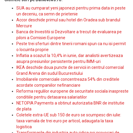
SUA au cumparat yeni japonezi pentru prima data in peste
un deceniu, ca semn de prietenie
Accor deschide primul sau hotel din Oradea sub brandul
Mercure
Banca de Investitii si Dezvoltare a trecut de evaluarea pe
piloni a Comisiei Europene
Peste trei sferturi dintre tinerii romani spun ca nu isi permit
o locuinta proprie
Inflatia a scazut la 10,4% in iunie, dar analistii avertizeaza
asupra presiunilor persistente pentru IMM-uri
IKEA deschide doua puncte de servicii in centrul comercial
Grand Arena din sudul Bucurestiului
Imobiliarele comerciale concentreaza 54% din creditele
acordate companiilor nefinanciare
Reforma regulilor europene de securitate sociala inaspreste
conditiile pentru detasarea salariatilor
NETOPIA Payments a obtinut autorizatia BNR de institutie
de plata
Coletele extra-UE sub 150 de euro se scumpesc din iulie:
taxa vamala de trei euro pe articol, adaugata la taxa
logistica
Transformarile din industria auto ridica noi provocari de