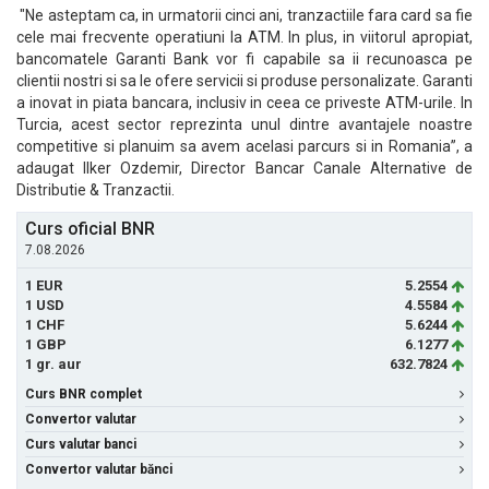
"Ne asteptam ca, in urmatorii cinci ani, tranzactiile fara card sa fie
cele mai frecvente operatiuni la ATM. In plus, in viitorul apropiat,
bancomatele Garanti Bank vor fi capabile sa ii recunoasca pe
clientii nostri si sa le ofere servicii si produse personalizate. Garanti
a inovat in piata bancara, inclusiv in ceea ce priveste ATM-urile. In
Turcia, acest sector reprezinta unul dintre avantajele noastre
competitive si planuim sa avem acelasi parcurs si in Romania”, a
adaugat Ilker Ozdemir, Director Bancar Canale Alternative de
Distributie & Tranzactii.
Curs oficial BNR
7.08.2026
1 EUR
5.2554
1 USD
4.5584
1 CHF
5.6244
1 GBP
6.1277
1 gr. aur
632.7824
Curs BNR complet
Convertor valutar
Curs valutar banci
Convertor valutar bănci