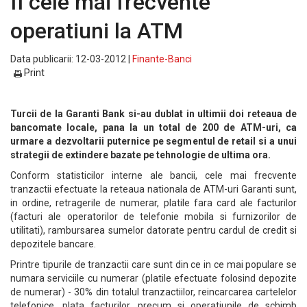
fi cele mai frecvente
operatiuni la ATM
Data publicarii: 12-03-2012 |
Finante-Banci
Print
Turcii de la Garanti Bank si-au dublat in ultimii doi reteaua de
bancomate locale, pana la un total de 200 de ATM-uri, ca
urmare a dezvoltarii puternice pe segmentul de retail si a unui
strategii de extindere bazate pe tehnologie de ultima ora.
Conform statisticilor interne ale bancii, cele mai frecvente
tranzactii efectuate la reteaua nationala de ATM-uri Garanti sunt,
in ordine, retragerile de numerar, platile fara card ale facturilor
(facturi ale operatorilor de telefonie mobila si furnizorilor de
utilitati), rambursarea sumelor datorate pentru cardul de credit si
depozitele bancare.
Printre tipurile de tranzactii care sunt din ce in ce mai populare se
numara serviciile cu numerar (platile efectuate folosind depozite
de numerar) - 30% din totalul tranzactiilor, reincarcarea cartelelor
telefonice, plata facturilor, precum si operatiunile de schimb