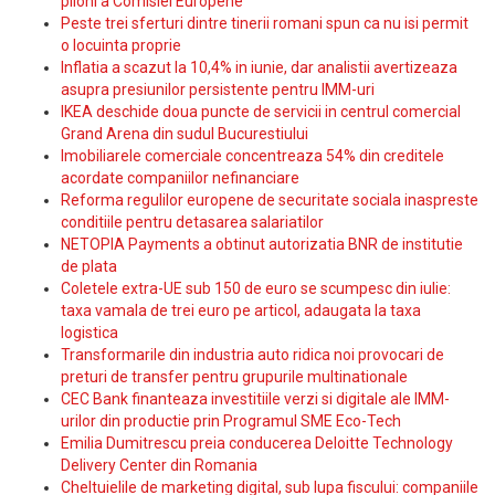
piloni a Comisiei Europene
Peste trei sferturi dintre tinerii romani spun ca nu isi permit
o locuinta proprie
Inflatia a scazut la 10,4% in iunie, dar analistii avertizeaza
asupra presiunilor persistente pentru IMM-uri
IKEA deschide doua puncte de servicii in centrul comercial
Grand Arena din sudul Bucurestiului
Imobiliarele comerciale concentreaza 54% din creditele
acordate companiilor nefinanciare
Reforma regulilor europene de securitate sociala inaspreste
conditiile pentru detasarea salariatilor
NETOPIA Payments a obtinut autorizatia BNR de institutie
de plata
Coletele extra-UE sub 150 de euro se scumpesc din iulie:
taxa vamala de trei euro pe articol, adaugata la taxa
logistica
Transformarile din industria auto ridica noi provocari de
preturi de transfer pentru grupurile multinationale
CEC Bank finanteaza investitiile verzi si digitale ale IMM-
urilor din productie prin Programul SME Eco-Tech
Emilia Dumitrescu preia conducerea Deloitte Technology
Delivery Center din Romania
Cheltuielile de marketing digital, sub lupa fiscului: companiile