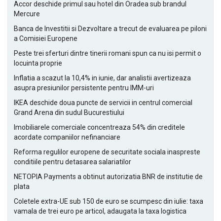
Accor deschide primul sau hotel din Oradea sub brandul
Mercure
Banca de Investitii si Dezvoltare a trecut de evaluarea pe piloni
a Comisiei Europene
Peste trei sferturi dintre tinerii romani spun ca nu isi permit o
locuinta proprie
Inflatia a scazut la 10,4% in iunie, dar analistii avertizeaza
asupra presiunilor persistente pentru IMM-uri
IKEA deschide doua puncte de servicii in centrul comercial
Grand Arena din sudul Bucurestiului
Imobiliarele comerciale concentreaza 54% din creditele
acordate companiilor nefinanciare
Reforma regulilor europene de securitate sociala inaspreste
conditiile pentru detasarea salariatilor
NETOPIA Payments a obtinut autorizatia BNR de institutie de
plata
Coletele extra-UE sub 150 de euro se scumpesc din iulie: taxa
vamala de trei euro pe articol, adaugata la taxa logistica