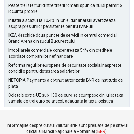
Peste trei sferturi dintre tinerii romani spun ca nu isi permit o
locuinta proprie
Inflatia a scazut la 10,4% in iunie, dar analistii avertizeaza
asupra presiunilor persistente pentru IMM-uri
IKEA deschide doua puncte de servicii in centrul comercial
Grand Arena din sudul Bucurestiului
Imobiliarele comerciale concentreaza 54% din creditele
acordate companiilor nefinanciare
Reforma regulilor europene de securitate sociala inaspreste
conditiile pentru detasarea salariatilor
NETOPIA Payments a obtinut autorizatia BNR de institutie de
plata
Coletele extra-UE sub 150 de euro se scumpesc din iulie: taxa
vamala de trei euro pe articol, adaugata la taxa logistica
Informațiile despre cursul valutar BNR sunt preluate de pe site-ul
oficial al Băncii Naționale a României (
BNR
).