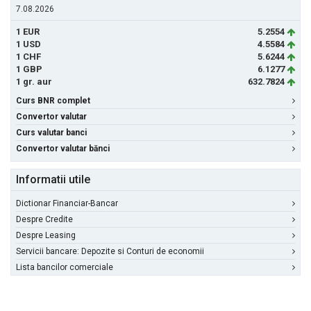
7.08.2026
1 EUR
5.2554
1 USD
4.5584
1 CHF
5.6244
1 GBP
6.1277
1 gr. aur
632.7824
Curs BNR complet
Convertor valutar
Curs valutar banci
Convertor valutar bănci
Informatii utile
Dictionar Financiar-Bancar
Despre Credite
Despre Leasing
Servicii bancare: Depozite si Conturi de economii
Lista bancilor comerciale