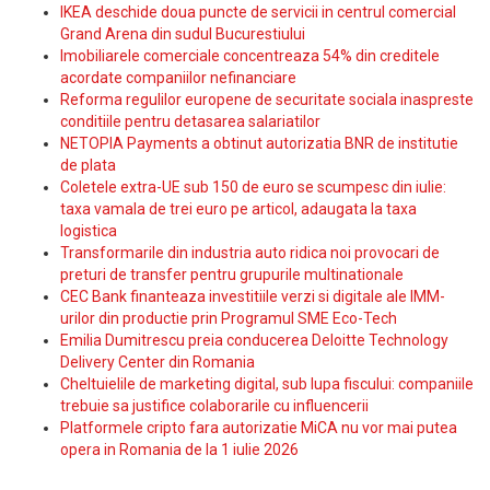
IKEA deschide doua puncte de servicii in centrul comercial
Grand Arena din sudul Bucurestiului
Imobiliarele comerciale concentreaza 54% din creditele
acordate companiilor nefinanciare
Reforma regulilor europene de securitate sociala inaspreste
conditiile pentru detasarea salariatilor
NETOPIA Payments a obtinut autorizatia BNR de institutie
de plata
Coletele extra-UE sub 150 de euro se scumpesc din iulie:
taxa vamala de trei euro pe articol, adaugata la taxa
logistica
Transformarile din industria auto ridica noi provocari de
preturi de transfer pentru grupurile multinationale
CEC Bank finanteaza investitiile verzi si digitale ale IMM-
urilor din productie prin Programul SME Eco-Tech
Emilia Dumitrescu preia conducerea Deloitte Technology
Delivery Center din Romania
Cheltuielile de marketing digital, sub lupa fiscului: companiile
trebuie sa justifice colaborarile cu influencerii
Platformele cripto fara autorizatie MiCA nu vor mai putea
opera in Romania de la 1 iulie 2026