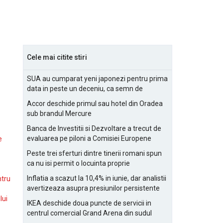
Cele mai citite stiri
SUA au cumparat yeni japonezi pentru prima
data in peste un deceniu, ca semn de
prietenie
Accor deschide primul sau hotel din Oradea
sub brandul Mercure
Banca de Investitii si Dezvoltare a trecut de
evaluarea pe piloni a Comisiei Europene
e
Peste trei sferturi dintre tinerii romani spun
ca nu isi permit o locuinta proprie
Inflatia a scazut la 10,4% in iunie, dar analistii
ntru
avertizeaza asupra presiunilor persistente
pentru IMM-uri
lui
IKEA deschide doua puncte de servicii in
centrul comercial Grand Arena din sudul