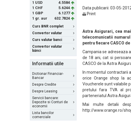
1 USD
4.5584
1 CHF
5.6244
Data publicarii: 03-05-2012
1 GBP
6.1277
Print
1 gr. aur
632.7824
Curs BNR complet
Astra Asigurari, cea ma
Convertor valutar
telecomunicatii numaru
Curs valutar banci
pentru fiecare CASCO de 
Convertor valutar
bănci
Campania se adreseaza atat
de 18 ani, cat si persoane
Informatii utile
CASCO de la Astra Asigurar
In momentul contractarii as
Dictionar Financiar-
Bancar
orice Orange shop la ac
Voucherele sunt valabile p
Despre Credite
pretului fara TVA al pr
Despre Leasing
parteneriatul Astra Asigur
Servicii bancare:
Depozite si Conturi de
Mai multe detalii des
economii
http://www.orange.ro/shop
Lista bancilor
comerciale