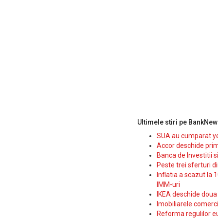
Ultimele stiri pe BankNew
SUA au cumparat yen
Accor deschide prim
Banca de Investitii 
Peste trei sferturi d
Inflatia a scazut la 
IMM-uri
IKEA deschide doua p
Imobiliarele comerc
Reforma regulilor e