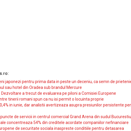
s.ro:
i japonezi pentru prima data in peste un deceniu, ca semn de prieteni
ul sau hotel din Oradea sub brandul Mercure
si Dezvoltare a trecut de evaluarea pe piloni a Comisiei Europene
intre tinerii romani spun ca nu isi permit o locuinta proprie
10,4% in iunie, dar analistii avertizeaza asupra presiunilor persistente pe
uncte de servicii in centrul comercial Grand Arena din sudul Bucurestiu
iale concentreaza 54% din creditele acordate companiilor nefinanciare
uropene de securitate sociala inaspreste conditiile pentru detasarea