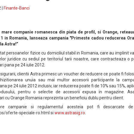
 |
Finante-Banci
i mare companie romanesca din piata de profil, si Orange, reteau
l 1 in Romania, lanseaza campania "Primeste cadou reducerea Or
la Astra!”
 persoanelor fizice cu domiciliul stabil in Romania, care au implinit v
lor juridice cu sediul pe teritoriul tarii noastre, care contracteaza o p
i pana pe 24 iulie 2012.
igurarii, clientii Astra primesc un voucher de reducere ce poate fi folos
hizitionarea unuia sau mai multor accesorii participante la campa
ana pe 24 iulie 2012 inclusiv, iar reducerea poate fi de 10% sau 15%, apl
odusului, pentru o selectie de accesorii expusa in magazine. Asa
ari cu Orange Romania reprezinta un beneficiu dublu pentru client.
pre campanie si regulamentul acesteia pot fi descarcate d
s/oferte-speciale-ro.html si
www.astrasig.ro
.