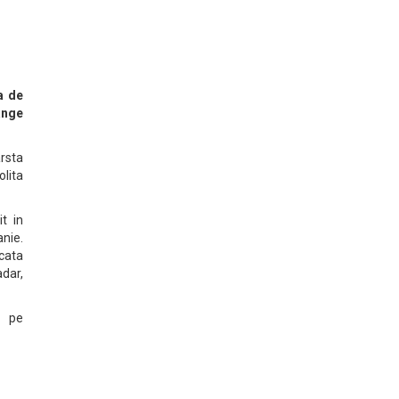
a de
ange
arsta
olita
it in
nie.
icata
dar,
e pe