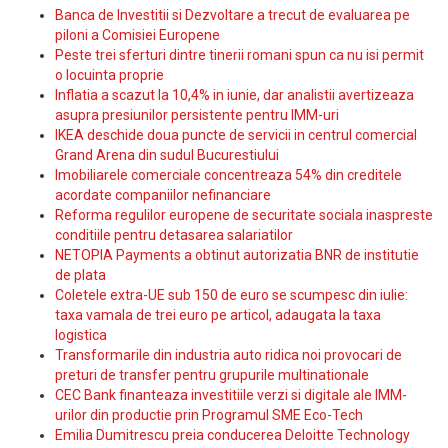
Banca de Investitii si Dezvoltare a trecut de evaluarea pe
piloni a Comisiei Europene
Peste trei sferturi dintre tinerii romani spun ca nu isi permit
o locuinta proprie
Inflatia a scazut la 10,4% in iunie, dar analistii avertizeaza
asupra presiunilor persistente pentru IMM-uri
IKEA deschide doua puncte de servicii in centrul comercial
Grand Arena din sudul Bucurestiului
Imobiliarele comerciale concentreaza 54% din creditele
acordate companiilor nefinanciare
Reforma regulilor europene de securitate sociala inaspreste
conditiile pentru detasarea salariatilor
NETOPIA Payments a obtinut autorizatia BNR de institutie
de plata
Coletele extra-UE sub 150 de euro se scumpesc din iulie:
taxa vamala de trei euro pe articol, adaugata la taxa
logistica
Transformarile din industria auto ridica noi provocari de
preturi de transfer pentru grupurile multinationale
CEC Bank finanteaza investitiile verzi si digitale ale IMM-
urilor din productie prin Programul SME Eco-Tech
Emilia Dumitrescu preia conducerea Deloitte Technology