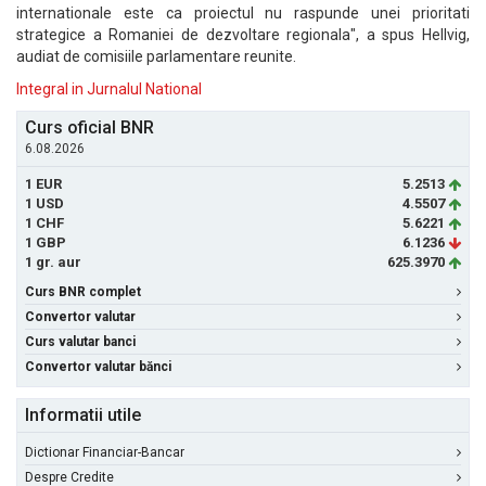
internationale este ca proiectul nu raspunde unei prioritati
strategice a Romaniei de dezvoltare regionala", a spus Hellvig,
audiat de comisiile parlamentare reunite.
Integral in Jurnalul National
Curs oficial BNR
6.08.2026
1 EUR
5.2513
1 USD
4.5507
1 CHF
5.6221
1 GBP
6.1236
1 gr. aur
625.3970
Curs BNR complet
Convertor valutar
Curs valutar banci
Convertor valutar bănci
Informatii utile
Dictionar Financiar-Bancar
Despre Credite