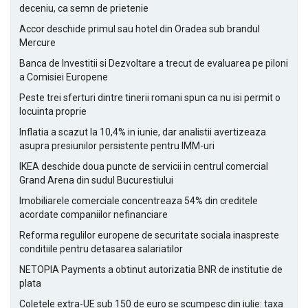
deceniu, ca semn de prietenie
Accor deschide primul sau hotel din Oradea sub brandul
Mercure
Banca de Investitii si Dezvoltare a trecut de evaluarea pe piloni
a Comisiei Europene
Peste trei sferturi dintre tinerii romani spun ca nu isi permit o
locuinta proprie
Inflatia a scazut la 10,4% in iunie, dar analistii avertizeaza
asupra presiunilor persistente pentru IMM-uri
IKEA deschide doua puncte de servicii in centrul comercial
Grand Arena din sudul Bucurestiului
Imobiliarele comerciale concentreaza 54% din creditele
acordate companiilor nefinanciare
Reforma regulilor europene de securitate sociala inaspreste
conditiile pentru detasarea salariatilor
NETOPIA Payments a obtinut autorizatia BNR de institutie de
plata
Coletele extra-UE sub 150 de euro se scumpesc din iulie: taxa