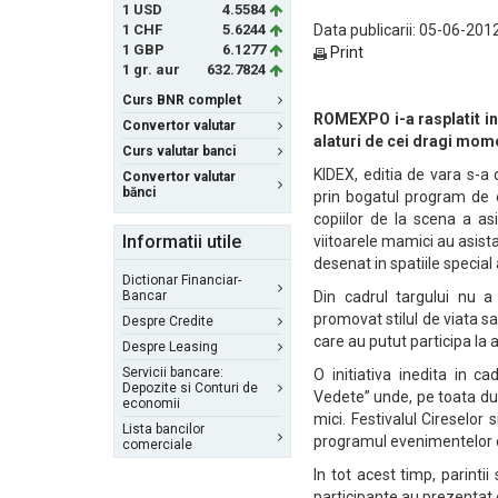
1 USD
4.5584
1 CHF
5.6244
Data publicarii: 05-06-2012
1 GBP
6.1277
Print
1 gr. aur
632.7824
Curs BNR complet
ROMEXPO i-a rasplatit in 
Convertor valutar
alaturi de cei dragi mome
Curs valutar banci
KIDEX, editia de vara s-a 
Convertor valutar
bănci
prin bogatul program de e
copiilor de la scena a as
Informatii utile
viitoarele mamici au asista
desenat in spatiile specia
Dictionar Financiar-
Bancar
Din cadrul targului nu a
promovat stilul de viata san
Despre Credite
care au putut participa la a
Despre Leasing
Servicii bancare:
O initiativa inedita in c
Depozite si Conturi de
Vedete” unde, pe toata dur
economii
mici. Festivalul Cireselor
Lista bancilor
programul evenimentelor
comerciale
In tot acest timp, parinti
participante au prezentat 