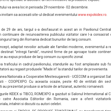
tului va avea loc in perioada 29 noiembrie- 02 decembrie.
a invitam sa accesati site-ul dedicat evenimentului
www.expokidex.ro
.
 de 29 de ani, targul s-a desfasurat in acest an in Pavilionul Centra
 continuare de recunoasterea publicului vizitator care l-a consacrat 
t singurul targ din Romania dedicat bunurilor de larg consum.
cept, adaptat nevoilor actuale ale familiei moderne, evenimentul a re
ui destinat ”intregii familii”, reunind firme de pe aproape toate contine
a ce au expus produse de larg consum cu specific zonal.
ea traficului in cadrul pavilionului, standurile au fost amplasate sub 
izitatorii au regasit produsele "Made in” la standul tarilor de provenienta.
unea Nationala a Cooperatiei Mestesugaresti - UCECOM a organizat Sal
sti - COOPEXPO. Cu aceasta ocazie, peste 40 de entitati din sect
 au prezentat produse si articole de artizanat, autentic romanesti.
gurile KIDEX si TIBCO, ROMEXPO a gazduit si Salonul International al Ca
catre Asociatia Editorilor din Romania, care a oferit vizitatoril
la, intalniri si discutii cu autori celebri.