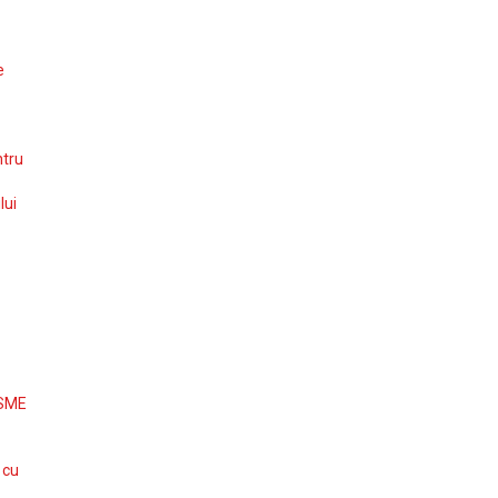
e
ntru
lui
 SME
 cu