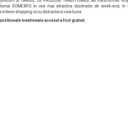
 precum si TARGUL DE PRODUSE TRADITONALE au transformat tim
zitional ROMEXPO in cea mai atractiva destinatie de week-end, in 
sa imbine shopping-ul cu distractia si voia buna.
pozitionale mentionate accesul a fost gratuit.