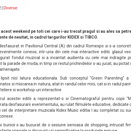
 |
Diverse
acest weekend pe toti cei care i-au trecut pragul si au ales sa petr
nte de neuitat, in cadrul targurilor KIDEX si TIBCO.
desfasurat in Pavilionul Central (A) din cadrul Romexpo si s-a concret
venimente conexe, intr-una din cele mai interactive editii: glasul ves
igurat fondul muzical si a incantat audienta cu cele mai indragite pi
t la parade de moda, in timp ce restul prichindeilor s-au jucat, au pictat 
l amenajate.
 lipsit nici latura educationala. Sub conceptul "Green Parenting” a 
atos si miscarea in natura, atat in randul celor mici, cat si in radul parin
teliere si workshop-uri interactive.
adrul acestei editii a reprezentat-o si Cinematograful pentru copii "M
ata desfasurarii evenimentului, au rulat filmulete educative, dedicate 
 si cel de interpretare muzicala Kidex Music editia I au completat cu s
 conexe.
i si bunicii s-au bucurat de o sesiune serioasa de shopping, intrucat fi
oferte speciale si discount-uri semnificative la produsele expuse.