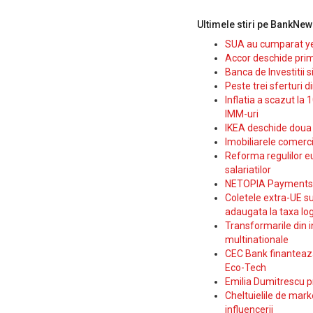
Ultimele stiri pe BankNew
SUA au cumparat yen
Accor deschide prim
Banca de Investitii 
Peste trei sferturi d
Inflatia a scazut la 
IMM-uri
IKEA deschide doua p
Imobiliarele comerc
Reforma regulilor e
salariatilor
NETOPIA Payments a 
Coletele extra-UE su
adaugata la taxa log
Transformarile din i
multinationale
CEC Bank finanteaza 
Eco-Tech
Emilia Dumitrescu p
Cheltuielile de marke
influencerii