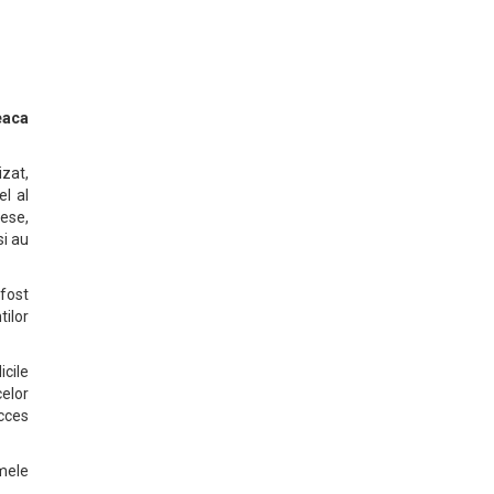
eaca
izat,
el al
ese,
si au
fost
tilor
icile
celor
ucces
rmele