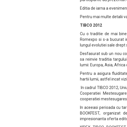
Editia de iarna a evenimen
Pentru mai multe detalii v
TIBCO 2012
Cu o traditie de mai bine
Romexpo si s-a bucurat in
lungul evolutiei sale drep
Desfasurat sub un nou con
sa reinvie traditia targul
lumii: Europa, Asia, Afric
Pentru a asigura fluiditat
hartii lumii, astfel incat v
In cadrul TIBCO 2012, Uni
Cooperatiei Mestesugare
cooperatiei mestesugaresti
In aceeasi perioada cu tar
BOOKFEST, organizat de 
impresionanta oferta editoria