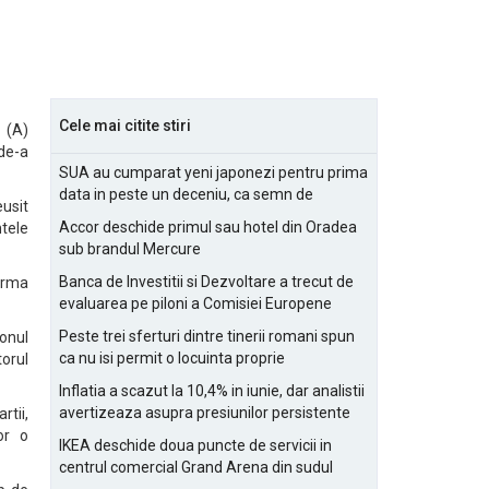
Cele mai citite stiri
l (A)
de-a
SUA au cumparat yeni japonezi pentru prima
data in peste un deceniu, ca semn de
usit
prietenie
Accor deschide primul sau hotel din Oradea
ntele
sub brandul Mercure
Banca de Investitii si Dezvoltare a trecut de
forma
evaluarea pe piloni a Comisiei Europene
Peste trei sferturi dintre tinerii romani spun
onul
ca nu isi permit o locuinta proprie
orul
Inflatia a scazut la 10,4% in iunie, dar analistii
avertizeaza asupra presiunilor persistente
rtii,
pentru IMM-uri
or o
IKEA deschide doua puncte de servicii in
centrul comercial Grand Arena din sudul