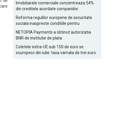
Bucurestiului
p de
Imobiliarele comerciale concentreaza 54%
care
din creditele acordate companiilor
nefinanciare
Reforma regulilor europene de securitate
sociala inaspreste conditiile pentru
detasarea salariatilor
NETOPIA Payments a obtinut autorizatia
BNR de institutie de plata
Coletele extra-UE sub 150 de euro se
scumpesc din iulie: taxa vamala de trei euro
pe articol, adaugata la taxa logistica