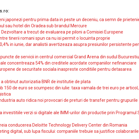
s.ro:
i japonezi pentru prima data in peste un deceniu, ca semn de prieteni
ul sau hotel din Oradea sub brandul Mercure
si Dezvoltare a trecut de evaluarea pe piloni a Comisiei Europene
intre tinerii romani spun ca nu isi permit o locuinta proprie
10,4% in iunie, dar analistii avertizeaza asupra presiunilor persistente pe
uncte de servicii in centrul comercial Grand Arena din sudul Bucurestiu
iale concentreaza 54% din creditele acordate companiilor nefinanciare
uropene de securitate sociala inaspreste conditiile pentru detasarea
obtinut autorizatia BNR de institutie de plata
b 150 de euro se scumpesc din iulie: taxa vamala de trei euro pe articol,
istica
ndustria auto ridica noi provocari de preturi de transfer pentru grupurile
investitiile verzi si digitale ale IMM-urilor din productie prin Programul
reia conducerea Deloitte Technology Delivery Center din Romania
ting digital, sub lupa fiscului: companiile trebuie sa justifice colaborarile