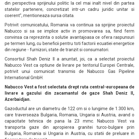
din perspectiva sprijinului politic la cel mai inalt nivel din partea
statelor partenere, concretizat intr-un cadru juridic unitar si
coerent", mentioneaza sursa citata.
Potrivit comunicatului, Romania va continua sa sprijine proiectul
Nabucco si sa se implice activ in promovarea sa, fiind ferm
convinsa ca reprezinta o solutie avantajoasa ce ofera raspunsuri
pe termen lung, cu beneficii pentru toti factorii ecuatiei energetice
din regiune - furnizori, state de tranzit si consumatori.
Consortiul Shah Deniz II a anuntat, joi, ca a selectat proiectul
Nabucco Vest ca optiune de livrare pe teritoriul Europei Centrale,
potrivit unui comunicat transmis de Nabucco Gas Pipeline
International GmbH.
Nabucco Vest a fost selectata drept ruta central-europeana de
livrare a gazului din zacamantul de gaze Shah Deniz II,
Azerbaidjan.
Gazoductul are un diametru de 122 cm si o lungime de 1.300 km,
care traverseaza Bulgaria, Romania, Ungaria si Austria, avand o
capacitate tehnica de pana la 23 mmc. Nabucco Vest va
transporta gaze din apropierea granitei turco-bulgare prin
Bulgaria, Romania si Ungaria in Austria, cu statii de preluare in