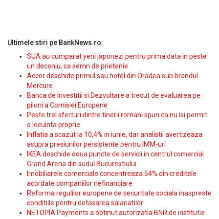
Ultimele stiri pe BankNews.ro:
SUA au cumparat yeni japonezi pentru prima data in peste
un deceniu, ca semn de prietenie
Accor deschide primul sau hotel din Oradea sub brandul
Mercure
Banca de Investitii si Dezvoltare a trecut de evaluarea pe
piloni a Comisiei Europene
Peste trei sferturi dintre tinerii romani spun ca nu isi permit
o locuinta proprie
Inflatia a scazut la 10,4% in iunie, dar analistii avertizeaza
asupra presiunilor persistente pentru IMM-uri
IKEA deschide doua puncte de servicii in centrul comercial
Grand Arena din sudul Bucurestiului
Imobiliarele comerciale concentreaza 54% din creditele
acordate companiilor nefinanciare
Reforma regulilor europene de securitate sociala inaspreste
conditiile pentru detasarea salariatilor
NETOPIA Payments a obtinut autorizatia BNR de institutie