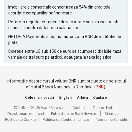
Imobiliarele comerciale concentreaza 54% din creditele
acordate companiilor nefinanciare
Reforma regulilor europene de securitate sociala inaspreste
conditiile pentru detasarea salariatilor
NETOPIA Payments a obtinut autorizatia BNR de institutie de
plata
Coletele extra-UE sub 150 de euro se scumpesc din iulie: taxa
vamala de trei euro pe articol, adaugata la taxa logistica
Informațiile despre cursul valutar BNR sunt preluate de pe site-ul
oficial al Băncii Naționale a României (
BNR
).
Cele mai noi stiri
English
Arhiva
Cautare
© 2006 - 2026 BankNews.ro
Contact
Despre Noi
Dezabonare notificari
Publicitate pe BankNews.ro
Sitemap
Politica de Cookie
Politica de Confidentialitate
Termeni si Conditii