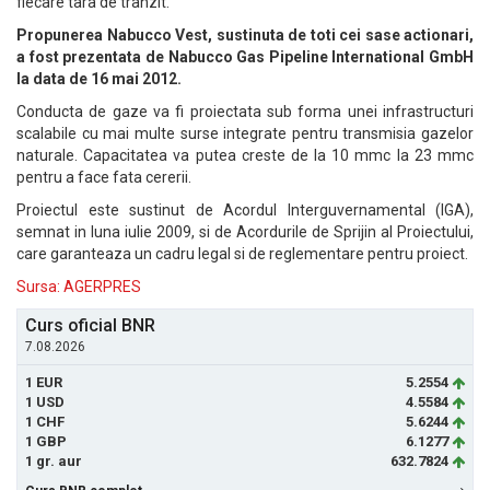
fiecare tara de tranzit.
Propunerea Nabucco Vest, sustinuta de toti cei sase actionari,
a fost prezentata de Nabucco Gas Pipeline International GmbH
la data de 16 mai 2012.
Conducta de gaze va fi proiectata sub forma unei infrastructuri
scalabile cu mai multe surse integrate pentru transmisia gazelor
naturale. Capacitatea va putea creste de la 10 mmc la 23 mmc
pentru a face fata cererii.
Proiectul este sustinut de Acordul Interguvernamental (IGA),
semnat in luna iulie 2009, si de Acordurile de Sprijin al Proiectului,
care garanteaza un cadru legal si de reglementare pentru proiect.
Sursa: AGERPRES
Curs oficial BNR
7.08.2026
1 EUR
5.2554
1 USD
4.5584
1 CHF
5.6244
1 GBP
6.1277
1 gr. aur
632.7824