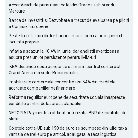
Accor deschide primul sau hotel din Oradea sub brandul
Mercure
Banca de Investitii si Dezvoltare a trecut de evaluarea pe piloni
a Comisiei Europene
Peste trei sferturi dintre tinerii romani spun ca nu isi permit o
locuinta proprie
Inflatia a scazut la 10,4% in iunie, dar analistii avertizeaza
asupra presiunilor persistente pentru IMM-uri
IKEA deschide doua puncte de servicii in centrul comercial
Grand Arena din sudul Bucurestiului
Imobiliarele comerciale concentreaza 54% din creditele
acordate companiilor nefinanciare
Reforma regulilor europene de securitate sociala inaspreste
conditiile pentru detasarea salariatilor
NETOPIA Payments a obtinut autorizatia BNR de institutie de
plata
Coletele extra-UE sub 150 de euro se scumpesc din iulie: taxa
vamala de trei euro pe articol, adaugata la taxa logistica