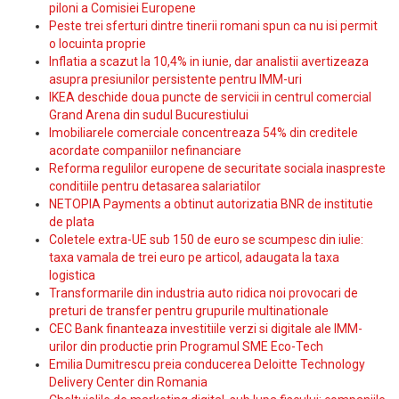
piloni a Comisiei Europene
Peste trei sferturi dintre tinerii romani spun ca nu isi permit
o locuinta proprie
Inflatia a scazut la 10,4% in iunie, dar analistii avertizeaza
asupra presiunilor persistente pentru IMM-uri
IKEA deschide doua puncte de servicii in centrul comercial
Grand Arena din sudul Bucurestiului
Imobiliarele comerciale concentreaza 54% din creditele
acordate companiilor nefinanciare
Reforma regulilor europene de securitate sociala inaspreste
conditiile pentru detasarea salariatilor
NETOPIA Payments a obtinut autorizatia BNR de institutie
de plata
Coletele extra-UE sub 150 de euro se scumpesc din iulie:
taxa vamala de trei euro pe articol, adaugata la taxa
logistica
Transformarile din industria auto ridica noi provocari de
preturi de transfer pentru grupurile multinationale
CEC Bank finanteaza investitiile verzi si digitale ale IMM-
urilor din productie prin Programul SME Eco-Tech
Emilia Dumitrescu preia conducerea Deloitte Technology
Delivery Center din Romania