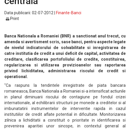
centrala
Data publicarii: 02-07-2012 |
Finante-Banci
Print
Banca Nationala a Romaniei (BNR) a sanctionat anul trecut, cu
amenda si avertisment scris, sase banci, pentru aspecte legate
de nivelul indicatorului de solvabilitate si inregistrarea de
catre institutia de credit a unui deficit de capital, activitatea de
creditare, clasificarea portofoliului de credite, constituirea,
regularizarea si utilizarea provizioanelor sau raportarea
privind lichiditatea, administrarea riscului de credit si
operational.
"Ca raspuns la tendintele inregistrate de piata bancara
romaneasca, Banca Nationala a Romaniei si-a intensificat actiunile
in planul diminuarii riscului de contagiune pe fondul crizei
internationale, al echilibrarii structurii pe monede a creditelor si al
imbunatatirii instrumentelor de interventie rapida in cazul
institutiilor de credit aflate potential in dificultate. Monitorizarea
zilnica a lichiditatii a constituit o prioritate in identificarea si
prevenirea aparitiei unor sincope, in contextul general al