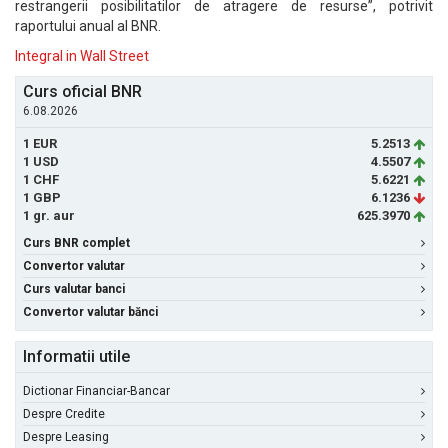
restrangerii posibilitatilor de atragere de resurse”, potrivit
raportului anual al BNR.
Integral in Wall Street
Curs oficial BNR
6.08.2026
1 EUR
5.2513
1 USD
4.5507
1 CHF
5.6221
1 GBP
6.1236
1 gr. aur
625.3970
Curs BNR complet
Convertor valutar
Curs valutar banci
Convertor valutar bănci
Informatii utile
Dictionar Financiar-Bancar
Despre Credite
Despre Leasing