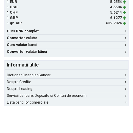
1 EUR
5.2554
1 USD
4.5584
1 CHF
5.6244
1 GBP
6.1277
1 gr. aur
632.7824
Curs BNR complet
Convertor valutar
Curs valutar banci
Convertor valutar bănci
Informatii utile
Dictionar Financiar-Bancar
Despre Credite
Despre Leasing
Servicii bancare: Depozite si Conturi de economii
Lista bancilor comerciale