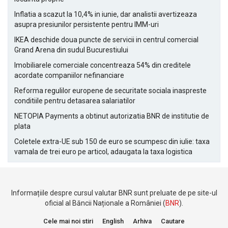
Inflatia a scazut la 10,4% in iunie, dar analistii avertizeaza
asupra presiunilor persistente pentru IMM-uri
IKEA deschide doua puncte de servicii in centrul comercial
Grand Arena din sudul Bucurestiului
Imobiliarele comerciale concentreaza 54% din creditele
acordate companiilor nefinanciare
Reforma regulilor europene de securitate sociala inaspreste
conditiile pentru detasarea salariatilor
NETOPIA Payments a obtinut autorizatia BNR de institutie de
plata
Coletele extra-UE sub 150 de euro se scumpesc din iulie: taxa
vamala de trei euro pe articol, adaugata la taxa logistica
Informațiile despre cursul valutar BNR sunt preluate de pe site-ul
oficial al Băncii Naționale a României (
BNR
).
Cele mai noi stiri
English
Arhiva
Cautare