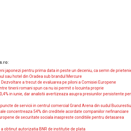
s.ro:
i japonezi pentru prima data in peste un deceniu, ca semn de prieteni
ul sau hotel din Oradea sub brandul Mercure
si Dezvoltare a trecut de evaluarea pe piloni a Comisiei Europene
intre tinerii romani spun ca nu isi permit o locuinta proprie
10,4% in iunie, dar analistii avertizeaza asupra presiunilor persistente pe
uncte de servicii in centrul comercial Grand Arena din sudul Bucurestiu
iale concentreaza 54% din creditele acordate companiilor nefinanciare
uropene de securitate sociala inaspreste conditiile pentru detasarea
obtinut autorizatia BNR de institutie de plata