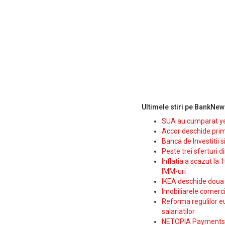
Ultimele stiri pe BankNew
SUA au cumparat yen
Accor deschide prim
Banca de Investitii 
Peste trei sferturi d
Inflatia a scazut la 
IMM-uri
IKEA deschide doua p
Imobiliarele comerc
Reforma regulilor e
salariatilor
NETOPIA Payments a 