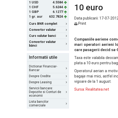
1 USD
4.5584
10 euro
1 CHF
5.6244
1 GBP
6.1277
1 gr. aur
632.7824
Data publicarii: 17-07-2012
Print
Curs BNR complet
Convertor valutar
Curs valutar banci
Companiile aeriene comer
Convertor valutar
mari operatori aerieni 
bănci
care pasagerii decid sa-l
Informatii utile
Taxa este valabila deocam
plata a 10 euro pentru bag
Dictionar Financiar-
Bancar
Operatorul aerian a motiv
bagaje mai mici, astfel in
Despre Credite
vigoare de la 1 august.
Despre Leasing
Servicii bancare:
Sursa: Realitatea.net
Depozite si Conturi de
economii
Lista bancilor
comerciale