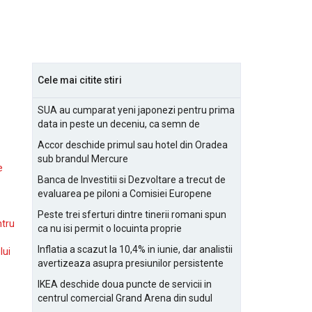
Cele mai citite stiri
SUA au cumparat yeni japonezi pentru prima
data in peste un deceniu, ca semn de
prietenie
Accor deschide primul sau hotel din Oradea
sub brandul Mercure
e
Banca de Investitii si Dezvoltare a trecut de
evaluarea pe piloni a Comisiei Europene
Peste trei sferturi dintre tinerii romani spun
ntru
ca nu isi permit o locuinta proprie
Inflatia a scazut la 10,4% in iunie, dar analistii
lui
avertizeaza asupra presiunilor persistente
pentru IMM-uri
IKEA deschide doua puncte de servicii in
centrul comercial Grand Arena din sudul