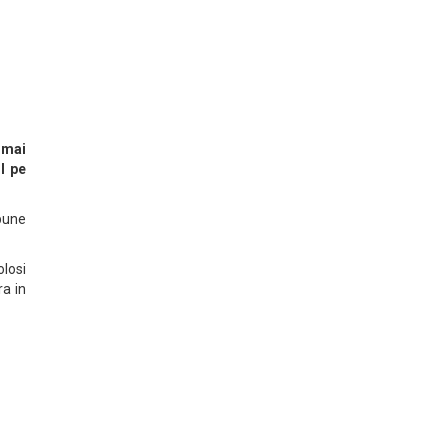
 mai
l pe
pune
olosi
ra in