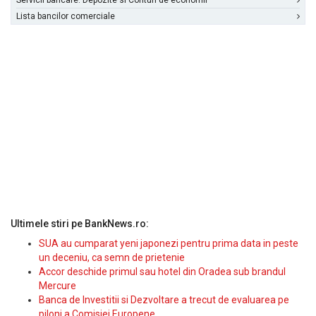
Servicii bancare: Depozite si Conturi de economii
Lista bancilor comerciale
Ultimele stiri pe BankNews.ro:
SUA au cumparat yeni japonezi pentru prima data in peste
un deceniu, ca semn de prietenie
Accor deschide primul sau hotel din Oradea sub brandul
Mercure
Banca de Investitii si Dezvoltare a trecut de evaluarea pe
piloni a Comisiei Europene