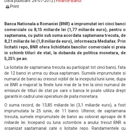
Data publicarii: 24-07-2012 |
Finante-Banci
Print
Banca Nationala a Romaniei (BNR) a imprumutat ieri cinci banci
comerciale cu 8,15 miliarde lei (1,77 miliarde euro), pentru o
saptamana, cu putin sub suma acordata saptamana trecuta, de
8,21 miliarde lei (1,8 miliarde euro), informeaza Mediafax. Prin
licitatii repo, BNR ofera lichiditate bancilor comerciale si preia
in schimb titluri de stat, la dobanda de politica monetara, de
5,25% pe an.
La licitatia de saptamana trecuta au participat tot cinci banci, fata
de 12 banci in urma cu doua saptamani. Sumele imprumutate si
numarul de banci au crescut vizibil de la inceputul lunii iunie, dupa
ce BNR a majorat la finele lunii mai de la trei la cinci numarul de
emisiuni de titluri de stat pe care o banca le poate utiliza drept
garantii in cadrul unei operatiuni de piata monetara.
O suma record, de 13,85 miliarde lei (3,1 miliarde euro), a fost
imprumutata la 25 iunie, de 11 banci. Ulterior, de saptamana
trecuta, sumele imprumutate de banci au coborat aproape de 8
miliarde lei. Incepand cu luna octombrie a anului trecut BNR a
organizat saptamanal cate o licitatie repo. Randamentele cu