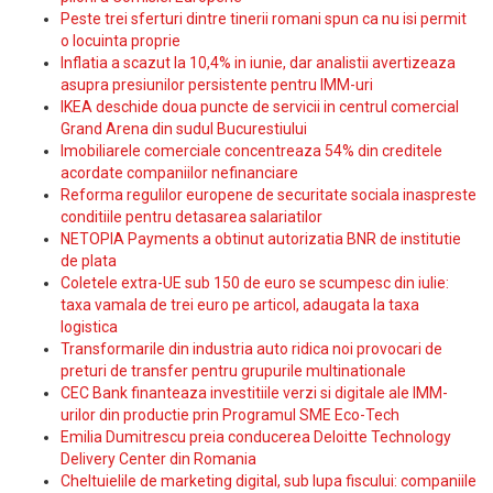
Peste trei sferturi dintre tinerii romani spun ca nu isi permit
o locuinta proprie
Inflatia a scazut la 10,4% in iunie, dar analistii avertizeaza
asupra presiunilor persistente pentru IMM-uri
IKEA deschide doua puncte de servicii in centrul comercial
Grand Arena din sudul Bucurestiului
Imobiliarele comerciale concentreaza 54% din creditele
acordate companiilor nefinanciare
Reforma regulilor europene de securitate sociala inaspreste
conditiile pentru detasarea salariatilor
NETOPIA Payments a obtinut autorizatia BNR de institutie
de plata
Coletele extra-UE sub 150 de euro se scumpesc din iulie:
taxa vamala de trei euro pe articol, adaugata la taxa
logistica
Transformarile din industria auto ridica noi provocari de
preturi de transfer pentru grupurile multinationale
CEC Bank finanteaza investitiile verzi si digitale ale IMM-
urilor din productie prin Programul SME Eco-Tech
Emilia Dumitrescu preia conducerea Deloitte Technology
Delivery Center din Romania
Cheltuielile de marketing digital, sub lupa fiscului: companiile