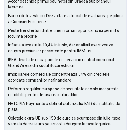
Accor deschide primul sau hotel din Oradea sub brandul
Mercure
Banca de Investitii si Dezvoltare a trecut de evaluarea pe piloni
a Comisiei Europene
Peste trei sferturi dintre tinerii romani spun ca nu isi permit o
locuinta proprie
Inflatia a scazut la 10,4% in iunie, dar analistii avertizeaza
asupra presiunilor persistente pentru IMM-uri
IKEA deschide doua puncte de servicii in centrul comercial
Grand Arena din sudul Bucurestiului
Imobiliarele comerciale concentreaza 54% din creditele
acordate companiilor nefinanciare
Reforma regulilor europene de securitate sociala inaspreste
conditiile pentru detasarea salariatilor
NETOPIA Payments a obtinut autorizatia BNR de institutie de
plata
Coletele extra-UE sub 150 de euro se scumpesc din iulie: taxa
vamala de trei euro pe articol, adaugata la taxa logistica