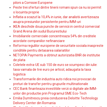
piloni a Comisiei Europene
Peste trei sferturi dintre tinerii romani spun ca nu isi permit
o locuinta proprie
Inflatia a scazut la 10,4% in iunie, dar analistii avertizeaza
asupra presiunilor persistente pentru IMM-uri
IKEA deschide doua puncte de servicii in centrul comercial
Grand Arena din sudul Bucurestiului
Imobiliarele comerciale concentreaza 54% din creditele
acordate companiilor nefinanciare
Reforma regulilor europene de securitate sociala inaspreste
conditiile pentru detasarea salariatilor
NETOPIA Payments a obtinut autorizatia BNR de institutie
de plata
Coletele extra-UE sub 150 de euro se scumpesc din iulie:
taxa vamala de trei euro pe articol, adaugata la taxa
logistica
Transformarile din industria auto ridica noi provocari de
preturi de transfer pentru grupurile multinationale
CEC Bank finanteaza investitiile verzi si digitale ale IMM-
urilor din productie prin Programul SME Eco-Tech
Emilia Dumitrescu preia conducerea Deloitte Technology
Delivery Center din Romania