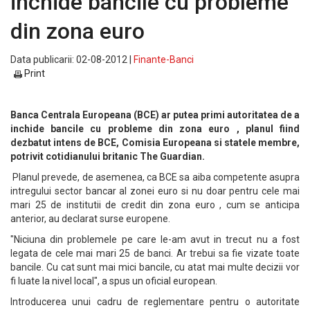
inchide bancile cu probleme
din zona euro
Data publicarii: 02-08-2012 |
Finante-Banci
Print
Banca Centrala Europeana (BCE) ar putea primi autoritatea de a
inchide bancile cu probleme din zona euro , planul fiind
dezbatut intens de BCE, Comisia Europeana si statele membre,
potrivit cotidianului britanic The Guardian.
Planul prevede, de asemenea, ca BCE sa aiba competente asupra
intregului sector bancar al zonei euro si nu doar pentru cele mai
mari 25 de institutii de credit din zona euro , cum se anticipa
anterior, au declarat surse europene.
"Niciuna din problemele pe care le-am avut in trecut nu a fost
legata de cele mai mari 25 de banci. Ar trebui sa fie vizate toate
bancile. Cu cat sunt mai mici bancile, cu atat mai multe decizii vor
fi luate la nivel local", a spus un oficial european.
Introducerea unui cadru de reglementare pentru o autoritate