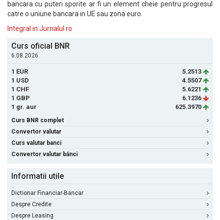
bancara cu puteri sporite ar fi un element cheie pentru progresul
catre o uniune bancara in UE sau zona euro.
Integral in Jurnalul.ro
Curs oficial BNR
6.08.2026
1 EUR
5.2513
1 USD
4.5507
1 CHF
5.6221
1 GBP
6.1236
1 gr. aur
625.3970
Curs BNR complet
Convertor valutar
Curs valutar banci
Convertor valutar bănci
Informatii utile
Dictionar Financiar-Bancar
Despre Credite
Despre Leasing