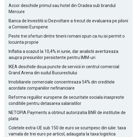
Accor deschide primul sau hotel din Oradea sub brandul
Mercure
Banca de Investitii si Dezvoltare a trecut de evaluarea pe piloni
a Comisiei Europene
Peste trei sferturi dintre tinerii romani spun ca nu isi permit o
locuinta proprie
Inflatia a scazut la 10,4% in iunie, dar analistii avertizeaza
asupra presiunilor persistente pentru IMM-uri
IKEA deschide doua puncte de servicii in centrul comercial
Grand Arena din sudul Bucurestiului
Imobiliarele comerciale concentreaza 54% din creditele
acordate companiilor nefinanciare
Reforma regulilor europene de securitate sociala inaspreste
conditiile pentru detasarea salariatilor
NETOPIA Payments a obtinut autorizatia BNR de institutie de
plata
Coletele extra-UE sub 150 de euro se scumpesc din iulie: taxa
vamala de trei euro pe articol, adaugata la taxa logistica