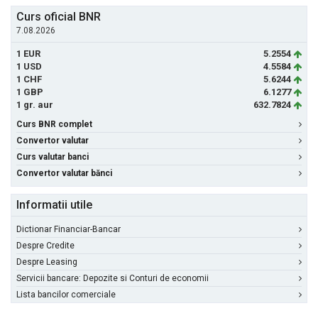
Curs oficial BNR
7.08.2026
1 EUR
5.2554
1 USD
4.5584
1 CHF
5.6244
1 GBP
6.1277
1 gr. aur
632.7824
Curs BNR complet
Convertor valutar
Curs valutar banci
Convertor valutar bănci
Informatii utile
Dictionar Financiar-Bancar
Despre Credite
Despre Leasing
Servicii bancare: Depozite si Conturi de economii
Lista bancilor comerciale