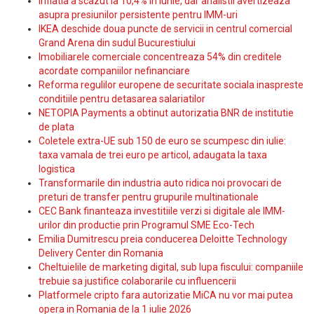
Inflatia a scazut la 10,4% in iunie, dar analistii avertizeaza
asupra presiunilor persistente pentru IMM-uri
IKEA deschide doua puncte de servicii in centrul comercial
Grand Arena din sudul Bucurestiului
Imobiliarele comerciale concentreaza 54% din creditele
acordate companiilor nefinanciare
Reforma regulilor europene de securitate sociala inaspreste
conditiile pentru detasarea salariatilor
NETOPIA Payments a obtinut autorizatia BNR de institutie
de plata
Coletele extra-UE sub 150 de euro se scumpesc din iulie:
taxa vamala de trei euro pe articol, adaugata la taxa
logistica
Transformarile din industria auto ridica noi provocari de
preturi de transfer pentru grupurile multinationale
CEC Bank finanteaza investitiile verzi si digitale ale IMM-
urilor din productie prin Programul SME Eco-Tech
Emilia Dumitrescu preia conducerea Deloitte Technology
Delivery Center din Romania
Cheltuielile de marketing digital, sub lupa fiscului: companiile
trebuie sa justifice colaborarile cu influencerii
Platformele cripto fara autorizatie MiCA nu vor mai putea
opera in Romania de la 1 iulie 2026