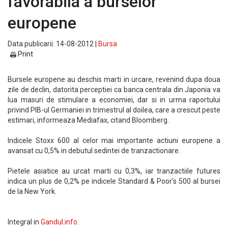
favorabila a burselor
europene
Data publicarii: 14-08-2012 |
Bursa
Print
Bursele europene au deschis marti in urcare, revenind dupa doua
zile de declin, datorita perceptiei ca banca centrala din Japonia va
lua masuri de stimulare a economiei, dar si in urma raportului
privind PIB-ul Germaniei in trimestrul al doilea, care a crescut peste
estimari, informeaza Mediafax, citand Bloomberg.
Indicele Stoxx 600 al celor mai importante actiuni europene a
avansat cu 0,5% in debutul sedintei de tranzactionare.
Pietele asiatice au urcat marti cu 0,3%, iar tranzactiile futures
indica un plus de 0,2% pe indicele Standard & Poor's 500 al bursei
de la New York.
Integral in
Gandul.info
.