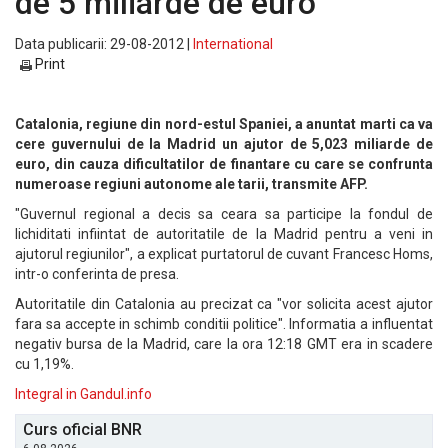
de 5 miliarde de euro
Data publicarii: 29-08-2012 |
International
Print
Catalonia, regiune din nord-estul Spaniei, a anuntat marti ca va
cere guvernului de la Madrid un ajutor de 5,023 miliarde de
euro, din cauza dificultatilor de finantare cu care se confrunta
numeroase regiuni autonome ale tarii, transmite AFP.
"Guvernul regional a decis sa ceara sa participe la fondul de
lichiditati infiintat de autoritatile de la Madrid pentru a veni in
ajutorul regiunilor", a explicat purtatorul de cuvant Francesc Homs,
intr-o conferinta de presa.
Autoritatile din Catalonia au precizat ca "vor solicita acest ajutor
fara sa accepte in schimb conditii politice". Informatia a influentat
negativ bursa de la Madrid, care la ora 12:18 GMT era in scadere
cu 1,19%.
Integral in Gandul.info
Curs oficial BNR