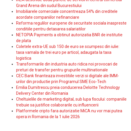
Grand Arena din sudul Bucurestiului
Imobiliarele comerciale concentreaza 54% din creditele
acordate companiilor nefinanciare
Reforma regulilor europene de securitate sociala inaspreste
conditiile pentru detasarea salariatilor
NETOPIA Payments a obtinut autorizatia BNR de institutie
de plata
Coletele extra-UE sub 150 de euro se scumpesc din iulie:
taxa vamala de trei euro pe articol, adaugata la taxa
logistica
Transformarile din industria auto ridica noi provocari de
preturi de transfer pentru grupurile multinationale
CEC Bank finanteaza investitiile verzi si digitale ale IMM-
urilor din productie prin Programul SME Eco-Tech
Emilia Dumitrescu preia conducerea Deloitte Technology
Delivery Center din Romania
Cheltuielile de marketing digital, sub lupa fiscului: companiile
trebuie sa justifice colaborarile cu influencerii
Platformele cripto fara autorizatie MiCA nu vor mai putea
opera in Romania de la 1 iulie 2026