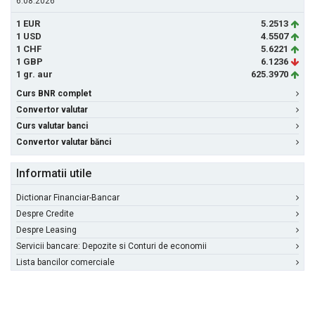
6.08.2026
1 EUR
5.2513
1 USD
4.5507
1 CHF
5.6221
1 GBP
6.1236
1 gr. aur
625.3970
Curs BNR complet
Convertor valutar
Curs valutar banci
Convertor valutar bănci
Informatii utile
Dictionar Financiar-Bancar
Despre Credite
Despre Leasing
Servicii bancare: Depozite si Conturi de economii
Lista bancilor comerciale