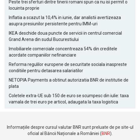
Peste trei sferturi dintre tinerii romani spun ca nu isi permit o
locuinta proprie
Inflatia a scazut la 10,4% in iunie, dar analistii avertizeaza
asupra presiunilor persistente pentru IMM-uri
IKEA deschide doua puncte de servicii in centrul comercial
Grand Arena din sudul Bucurestiului
Imobiliarele comerciale concentreaza 54% din creditele
acordate companiilor nefinanciare
Reforma regulilor europene de securitate sociala inaspreste
conditiile pentru detasarea salariatilor
NETOPIA Payments a obtinut autorizatia BNR de institutie de
plata
Coletele extra-UE sub 150 de euro se scumpesc din iulie: taxa
vamala de trei euro pe articol, adaugata la taxa logistica
Informațiile despre cursul valutar BNR sunt preluate de pe site-ul
oficial al Băncii Naționale a României (
BNR
).