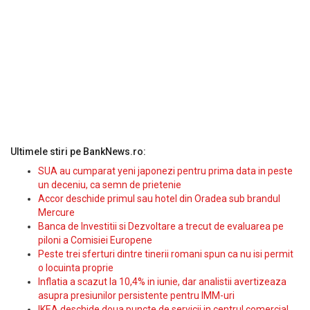
Ultimele stiri pe BankNews.ro:
SUA au cumparat yeni japonezi pentru prima data in peste
un deceniu, ca semn de prietenie
Accor deschide primul sau hotel din Oradea sub brandul
Mercure
Banca de Investitii si Dezvoltare a trecut de evaluarea pe
piloni a Comisiei Europene
Peste trei sferturi dintre tinerii romani spun ca nu isi permit
o locuinta proprie
Inflatia a scazut la 10,4% in iunie, dar analistii avertizeaza
asupra presiunilor persistente pentru IMM-uri
IKEA deschide doua puncte de servicii in centrul comercial