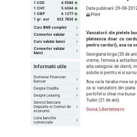
1 USD
4.5584
1 CHF
5.6244
Data publicarii: 29-08-2012
1 GBP
6.1277
Print
1 gr. aur
632.7824
Curs BNR complet
Vanzatorii din pietele bu
Convertor valutar
plateasca doar cu cardul
Curs valutar banci
pentru carduri), asa ca o
Convertor valutar
bănci
Georgiana Iorga (35 de ani)
vreme, femeia a achizitiona
Informatii utile
alta categorie de clienti,
solutie si pentru ei si sa 
Dictionar Financiar-
Bancar
Asa ca la taraba mea se pl
ca si vanzatorii din piat
Despre Credite
portofel si chiar ma bucur
Despre Leasing
Tudor (31 de ani).
Servicii bancare:
Depozite si Conturi de
Sursa: Libertatea.ro
economii
Lista bancilor
comerciale