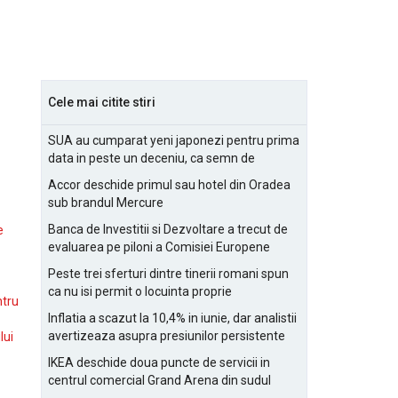
Cele mai citite stiri
SUA au cumparat yeni japonezi pentru prima
data in peste un deceniu, ca semn de
prietenie
Accor deschide primul sau hotel din Oradea
sub brandul Mercure
Banca de Investitii si Dezvoltare a trecut de
e
evaluarea pe piloni a Comisiei Europene
Peste trei sferturi dintre tinerii romani spun
ca nu isi permit o locuinta proprie
ntru
Inflatia a scazut la 10,4% in iunie, dar analistii
avertizeaza asupra presiunilor persistente
lui
pentru IMM-uri
IKEA deschide doua puncte de servicii in
centrul comercial Grand Arena din sudul