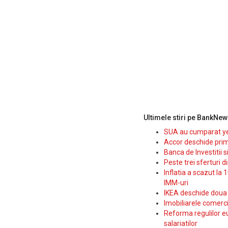
Ultimele stiri pe BankNew
SUA au cumparat yen
Accor deschide prim
Banca de Investitii 
Peste trei sferturi d
Inflatia a scazut la 
IMM-uri
IKEA deschide doua p
Imobiliarele comerc
Reforma regulilor e
salariatilor