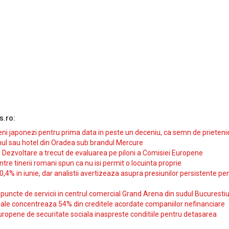
s.ro:
i japonezi pentru prima data in peste un deceniu, ca semn de prieteni
ul sau hotel din Oradea sub brandul Mercure
si Dezvoltare a trecut de evaluarea pe piloni a Comisiei Europene
intre tinerii romani spun ca nu isi permit o locuinta proprie
10,4% in iunie, dar analistii avertizeaza asupra presiunilor persistente pe
uncte de servicii in centrul comercial Grand Arena din sudul Bucurestiu
iale concentreaza 54% din creditele acordate companiilor nefinanciare
uropene de securitate sociala inaspreste conditiile pentru detasarea