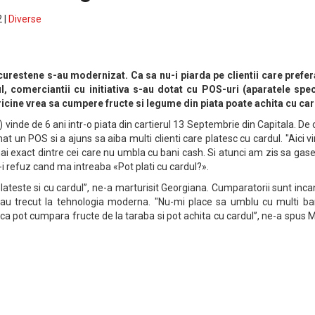
 |
Diverse
curestene s-au modernizat. Ca sa nu-i piarda pe clientii care prefer
, comerciantii cu initiativa s-au dotat cu POS-uri (aparatele spec
ricine vrea sa cumpere fructe si legume din piata poate achita cu car
 vinde de 6 ani intr-o piata din cartierul 13 Septembrie din Capitala. De
t un POS si a ajuns sa aiba multi clienti care platesc cu cardul. "Aici v
 mai exact dintre cei care nu umbla cu bani cash. Si atunci am zis sa gas
nu-i refuz cand ma intreaba «Pot plati cu cardul?».
ateste si cu cardul”, ne-a marturisit Georgiana. Cumparatorii sunt inca
a au trecut la tehnologia moderna. "Nu-mi place sa umblu cu multi ban
 ca pot cumpara fructe de la taraba si pot achita cu cardul”, ne-a spus 