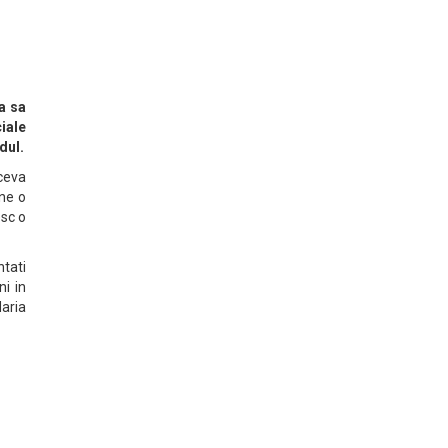
a sa
iale
dul.
 ceva
ine o
esc o
ntati
i in
Maria