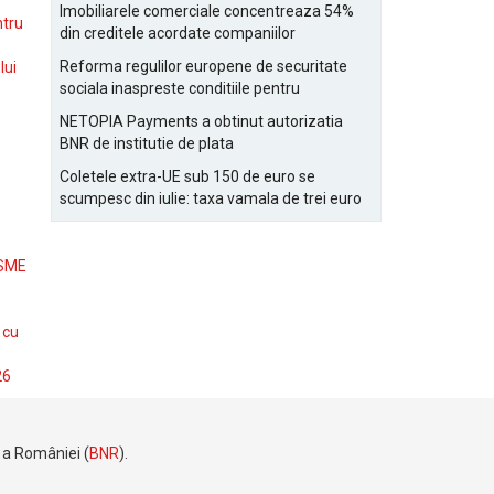
Bucurestiului
Imobiliarele comerciale concentreaza 54%
ntru
din creditele acordate companiilor
nefinanciare
Reforma regulilor europene de securitate
lui
sociala inaspreste conditiile pentru
detasarea salariatilor
NETOPIA Payments a obtinut autorizatia
BNR de institutie de plata
Coletele extra-UE sub 150 de euro se
scumpesc din iulie: taxa vamala de trei euro
pe articol, adaugata la taxa logistica
 SME
 cu
26
e a României (
BNR
).