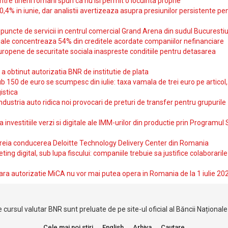
intre tinerii romani spun ca nu isi permit o locuinta proprie
10,4% in iunie, dar analistii avertizeaza asupra presiunilor persistente pe
uncte de servicii in centrul comercial Grand Arena din sudul Bucurestiu
iale concentreaza 54% din creditele acordate companiilor nefinanciare
uropene de securitate sociala inaspreste conditiile pentru detasarea
obtinut autorizatia BNR de institutie de plata
b 150 de euro se scumpesc din iulie: taxa vamala de trei euro pe articol,
istica
ndustria auto ridica noi provocari de preturi de transfer pentru grupurile
investitiile verzi si digitale ale IMM-urilor din productie prin Programul
reia conducerea Deloitte Technology Delivery Center din Romania
ting digital, sub lupa fiscului: companiile trebuie sa justifice colaborarile
ara autorizatie MiCA nu vor mai putea opera in Romania de la 1 iulie 20
 cursul valutar BNR sunt preluate de pe site-ul oficial al Băncii Național
Cele mai noi stiri
English
Arhiva
Cautare