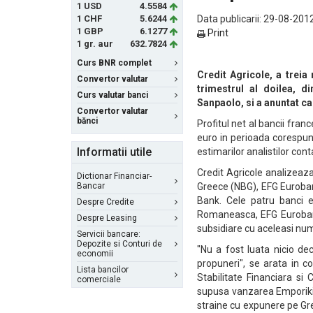
1 USD
4.5584
1 CHF
5.6244
Data publicarii: 29-08-2012
1 GBP
6.1277
Print
1 gr. aur
632.7824
Curs BNR complet
Credit Agricole, a treia
Convertor valutar
trimestrul al doilea, di
Curs valutar banci
Sanpaolo, si a anuntat ca
Convertor valutar
bănci
Profitul net al bancii fran
euro in perioada corespun
Informatii utile
estimarilor analistilor con
Credit Agricole analizeaza
Dictionar Financiar-
Bancar
Greece (NBG), EFG Euroban
Bank. Cele patru banci 
Despre Credite
Romaneasca, EFG Eurobank
Despre Leasing
subsidiare cu aceleasi nu
Servicii bancare:
Depozite si Conturi de
"Nu a fost luata nicio dec
economii
propuneri", se arata in c
Lista bancilor
Stabilitate Financiara si
comerciale
supusa vanzarea Emporiki 
straine cu expunere pe Greci