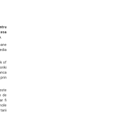
ntru
tesa
a.
ioane
Media
nk of
riki
anca
prin
ceste
en de
ar fi
ncile
tarii