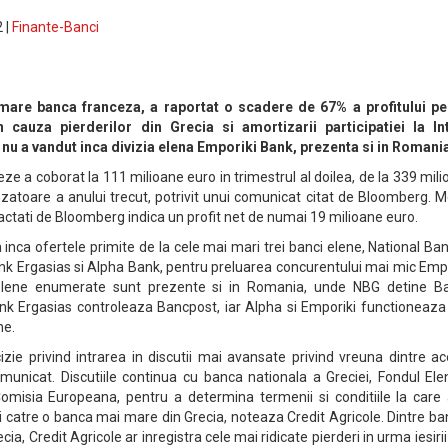
 |
Finante-Banci
 mare banca franceza, a raportat o scadere de 67% a profitului pe
n cauza pierderilor din Grecia si amortizarii participatiei la In
 nu a vandut inca divizia elena Emporiki Bank, prezenta si in Romani
ceze a coborat la 111 milioane euro in trimestrul al doilea, de la 339 mil
zatoare a anului trecut, potrivit unui comunicat citat de Bloomberg. 
tactati de Bloomberg indica un profit net de numai 19 milioane euro.
 inca ofertele primite de la cele mai mari trei banci elene, National Ba
k Ergasias si Alpha Bank, pentru preluarea concurentului mai mic Empo
elene enumerate sunt prezente si in Romania, unde NBG detine B
 Ergasias controleaza Bancpost, iar Alpha si Emporiki functioneaza 
me.
izie privind intrarea in discutii mai avansate privind vreuna dintre a
omunicat. Discutiile continua cu banca nationala a Greciei, Fondul El
 Comisia Europeana, pentru a determina termenii si conditiile la care 
catre o banca mai mare din Grecia, noteaza Credit Agricole. Dintre ba
a, Credit Agricole ar inregistra cele mai ridicate pierderi in urma iesirii 