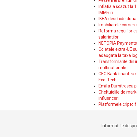
Peste trei sferturi d
Inflatia a scazut la 
IMM-uri
IKEA deschide doua p
Imobiliarele comerc
Reforma regulilor e
salariatilor
NETOPIA Payments a 
Coletele extra-UE su
adaugata la taxa log
Transformarile din i
multinationale
CEC Bank finanteaza 
Eco-Tech
Emilia Dumitrescu p
Cheltuielile de marke
influencerii
Platformele cripto f
Informațiile despre