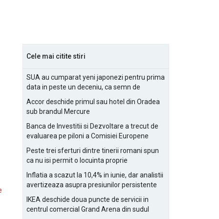
Cele mai citite stiri
SUA au cumparat yeni japonezi pentru prima
data in peste un deceniu, ca semn de
prietenie
Accor deschide primul sau hotel din Oradea
sub brandul Mercure
Banca de Investitii si Dezvoltare a trecut de
evaluarea pe piloni a Comisiei Europene
Peste trei sferturi dintre tinerii romani spun
ca nu isi permit o locuinta proprie
Inflatia a scazut la 10,4% in iunie, dar analistii
avertizeaza asupra presiunilor persistente
e
pentru IMM-uri
IKEA deschide doua puncte de servicii in
centrul comercial Grand Arena din sudul