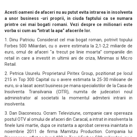
Acesti oameni de afaceri nu au putut evita intrarea in insolventa
a unor business -uri proprii, in ciuda faptului ca se numara
printre cei mai bogati romani. Vezi despre ce milionari este
vorba si cum au "intrat la apa” afacerile lor.
1. Dinu Patriciu. Considerat cel mai bogat roman, potrivit topului
Forbes 500 Miliardari, cu o avere estimata la 2,1-2,2 miliarde de
euro, omul de afaceri "a trecut pe linie moarta” companiile din
retail in care a investit in ultimii ani de criza, Minimax si Mic.ro
Retail.
2. Petrica Usurelu. Proprietarul Piritex Group, pozitionat pe locul
215 in Top 300 Capital cu o avere estimata la 25-30 milioane de
euro, si-a lasat acest business pe mana specialistilor de la Casa de
Insolventa Transilvania (CITR), numita de judecatori noul
administrator al societatii la momentul admiterii intrarii in
insolventa.
3. Dan Diaconescu. Ocram Televiziune, companie care opereaza
postul OTV al omului de afaceri din Caracal, a intrat in insolventa la
finele lunii martie, dupa ce instanta a aprobat cererea inaintata in
noiembrie 2011 de firma Mamitzu Production. Compania lui