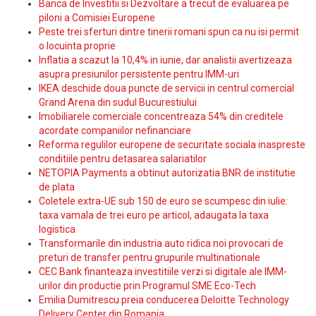
Banca de Investitii si Dezvoltare a trecut de evaluarea pe
piloni a Comisiei Europene
Peste trei sferturi dintre tinerii romani spun ca nu isi permit
o locuinta proprie
Inflatia a scazut la 10,4% in iunie, dar analistii avertizeaza
asupra presiunilor persistente pentru IMM-uri
IKEA deschide doua puncte de servicii in centrul comercial
Grand Arena din sudul Bucurestiului
Imobiliarele comerciale concentreaza 54% din creditele
acordate companiilor nefinanciare
Reforma regulilor europene de securitate sociala inaspreste
conditiile pentru detasarea salariatilor
NETOPIA Payments a obtinut autorizatia BNR de institutie
de plata
Coletele extra-UE sub 150 de euro se scumpesc din iulie:
taxa vamala de trei euro pe articol, adaugata la taxa
logistica
Transformarile din industria auto ridica noi provocari de
preturi de transfer pentru grupurile multinationale
CEC Bank finanteaza investitiile verzi si digitale ale IMM-
urilor din productie prin Programul SME Eco-Tech
Emilia Dumitrescu preia conducerea Deloitte Technology
Delivery Center din Romania