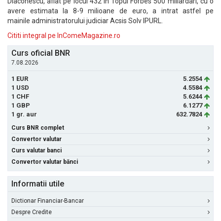
Diaconescu, aflat pe locul 432 in Topul Forbes 500 miliardari, cu o
avere estimata la 8-9 milioane de euro, a intrat astfel pe
mainile administratorului judiciar Acsis Solv IPURL.
Cititi integral pe InComeMagazine.ro
Curs oficial BNR
7.08.2026
1 EUR
5.2554
1 USD
4.5584
1 CHF
5.6244
1 GBP
6.1277
1 gr. aur
632.7824
Curs BNR complet
Convertor valutar
Curs valutar banci
Convertor valutar bănci
Informatii utile
Dictionar Financiar-Bancar
Despre Credite