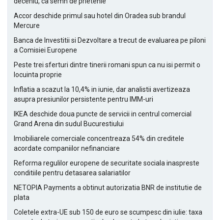
deceniu, ca semn de prietenie
Accor deschide primul sau hotel din Oradea sub brandul
Mercure
Banca de Investitii si Dezvoltare a trecut de evaluarea pe piloni
a Comisiei Europene
Peste trei sferturi dintre tinerii romani spun ca nu isi permit o
locuinta proprie
Inflatia a scazut la 10,4% in iunie, dar analistii avertizeaza
asupra presiunilor persistente pentru IMM-uri
IKEA deschide doua puncte de servicii in centrul comercial
Grand Arena din sudul Bucurestiului
Imobiliarele comerciale concentreaza 54% din creditele
acordate companiilor nefinanciare
Reforma regulilor europene de securitate sociala inaspreste
conditiile pentru detasarea salariatilor
NETOPIA Payments a obtinut autorizatia BNR de institutie de
plata
Coletele extra-UE sub 150 de euro se scumpesc din iulie: taxa